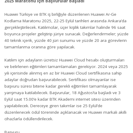
2025 Maratonu için başvurular başladı
Huawei Türkiye ve BTK iş birliğiyle düzenlenen Huawei Ar-Ge
Kodlama Maratonu 2025, 22-25 Eylül tarihleri arasında Ankara’da
gerçekleştirilecek. Katılımcılar, üçer kişilik takımlar halinde 96 saat
boyunca projeler geliştirip jüriye sunacak. Değerlendirmeler; yüzde
40 teknik içerik, yüzde 40 jüri sunumu ve yüzde 20 ara görevlerin
tamamlanma oranına göre yapılacak.
Katılım için adayların ücretsiz Huawei Cloud hesabı oluşturmaları
ve belirlenen eğitimleri tamamlamaları gerekiyor. 2024 veya 2025
yılı içerisinde alınmış en az bir Huawei Cloud sertifikasına sahip
adaylar doğrudan başvurabilecek. Sertifikası olmayanlar ise
başvuru süresi bitene kadar gerekli eğitimleri tamamlayarak
yarışmaya katılabilecek. Başvurular, 18 Ağustos’ta başladı ve 3
Eylül saat 15.00’e kadar BTK Akademi internet sitesi üzerinden
yapılabilecek. Dereceye giren takımlar ise 25 Eylül’de
düzenlenecek ödül töreninde açıklanacak ve Huawei markalı akıllı
cihazlarla ödüllendirilecek.
Başvuru