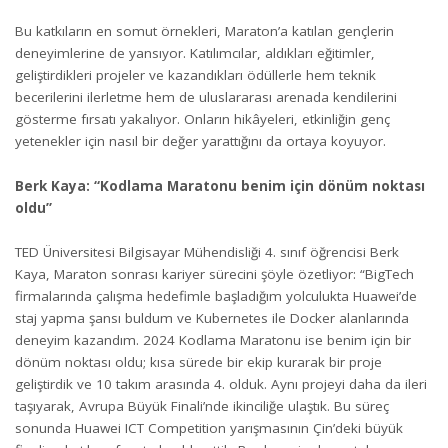
Bu katkıların en somut örnekleri, Maraton’a katılan gençlerin
deneyimlerine de yansıyor. Katılımcılar, aldıkları eğitimler,
geliştirdikleri projeler ve kazandıkları ödüllerle hem teknik
becerilerini ilerletme hem de uluslararası arenada kendilerini
gösterme fırsatı yakalıyor. Onların hikâyeleri, etkinliğin genç
yetenekler için nasıl bir değer yarattığını da ortaya koyuyor.
Berk Kaya: “Kodlama Maratonu benim için dönüm noktası
oldu”
TED Üniversitesi Bilgisayar Mühendisliği 4. sınıf öğrencisi Berk
Kaya, Maraton sonrası kariyer sürecini şöyle özetliyor: “BigTech
firmalarında çalışma hedefimle başladığım yolculukta Huawei’de
staj yapma şansı buldum ve Kubernetes ile Docker alanlarında
deneyim kazandım. 2024 Kodlama Maratonu ise benim için bir
dönüm noktası oldu; kısa sürede bir ekip kurarak bir proje
geliştirdik ve 10 takım arasında 4. olduk. Aynı projeyi daha da ileri
taşıyarak, Avrupa Büyük Finali’nde ikinciliğe ulaştık. Bu süreç
sonunda Huawei ICT Competition yarışmasının Çin’deki büyük