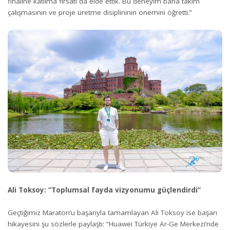
finaline katılma fırsatı da elde ettik. Bu deneyim bana takım
çalışmasının ve proje üretme disiplininin önemini öğretti.”
Ali Toksoy: “Toplumsal fayda vizyonumu güçlendirdi”
Geçtiğimiz Maraton’u başarıyla tamamlayan Ali Toksoy ise başarı
hikayesini şu sözlerle paylaştı: “Huawei Türkiye Ar-Ge Merkezi’nde