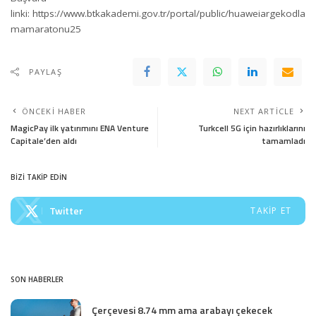
linki:
https://www.btkakademi.gov.tr/portal/public/huaweiargekodla
mamaratonu25
PAYLAŞ
ÖNCEKI HABER
NEXT ARTICLE
MagicPay ilk yatırımını ENA Venture
Turkcell 5G için hazırlıklarını
Capitale’den aldı
tamamladı
BİZİ TAKİP EDİN
Twitter
TAKIP ET
SON HABERLER
Çerçevesi 8.74 mm ama arabayı çekecek