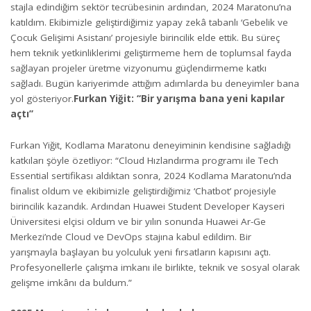
stajla edindiğim sektör tecrübesinin ardından, 2024 Maratonu’na
katıldım. Ekibimizle geliştirdiğimiz yapay zekâ tabanlı ‘Gebelik ve
Çocuk Gelişimi Asistanı’ projesiyle birincilik elde ettik. Bu süreç
hem teknik yetkinliklerimi geliştirmeme hem de toplumsal fayda
sağlayan projeler üretme vizyonumu güçlendirmeme katkı
sağladı. Bugün kariyerimde attığım adımlarda bu deneyimler bana
yol gösteriyor.
Furkan Yiğit: “Bir yarışma bana yeni kapılar
açtı”
Furkan Yiğit, Kodlama Maratonu deneyiminin kendisine sağladığı
katkıları şöyle özetliyor: “Cloud Hızlandırma programı ile Tech
Essential sertifikası aldıktan sonra, 2024 Kodlama Maratonu’nda
finalist oldum ve ekibimizle geliştirdiğimiz ‘Chatbot’ projesiyle
birincilik kazandık. Ardından Huawei Student Developer Kayseri
Üniversitesi elçisi oldum ve bir yılın sonunda Huawei Ar-Ge
Merkezi’nde Cloud ve DevOps stajına kabul edildim. Bir
yarışmayla başlayan bu yolculuk yeni fırsatların kapısını açtı.
Profesyonellerle çalışma imkanı ile birlikte, teknik ve sosyal olarak
gelişme imkânı da buldum.”