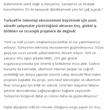
kullanıcılarla sınırlı değil; iş dünyamız, sanayimiz ve stratejik
kurumlarımız 5G ile tanışarak dijitalleşmede yeni bir çağ açacak.”
Turkcell’in teknoloji ekosistemini büyütmek için uzun
süredir çalışmalar yürüttüğünü aktaran Koç, global iş
birlikleri ve stratejik projelere de değindi:
“Yerli ve millî çözüm ortaklarımızla birlikte Ar-Ge yatırımlarımızı
artırıyor, Türkiye’nin teknoloji ekosistemini güçlendiriyoruz. 5G’ye
geçiş için uzun süredir çalışmalarımız devam ediyor. Yerli ve
yabancı 30’u aşkın şirketle MWC, CES gibi global
organizasyonlarda çok önemli iş birliklerine imza attık. Sadece
bununla da kalmadık, ülkemizin internet çıkışları ve coğrafi
yedekliliği için dünya çapında öneme sahip denizaltı fiber kablo
projesini başlattık. Bu proje, yeni nesil teknolojiler ve ülkemizin
fiber omurgası için kritik bir adımdı. İzmir’den İtalya’nın Milano
şehrine denizaltından sağlayacağımız bağlantı sayesinde
Türkiye’nin bölgesel dijital üs rolünü daha da güçlendiriyoruz.”
Dijital altyapının milli bir mesele olduğuna vurgu yapan Dr. Koç.