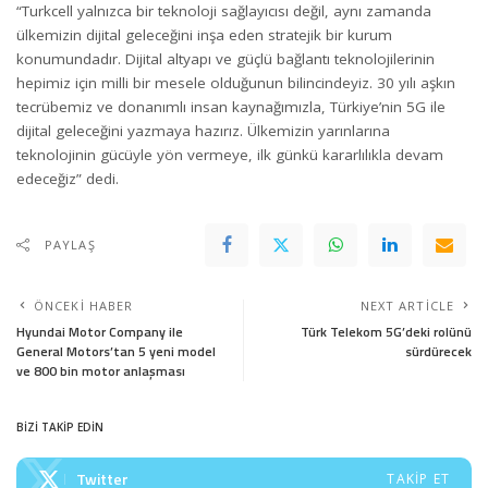
“Turkcell yalnızca bir teknoloji sağlayıcısı değil, aynı zamanda
ülkemizin dijital geleceğini inşa eden stratejik bir kurum
konumundadır. Dijital altyapı ve güçlü bağlantı teknolojilerinin
hepimiz için milli bir mesele olduğunun bilincindeyiz. 30 yılı aşkın
tecrübemiz ve donanımlı insan kaynağımızla, Türkiye’nin 5G ile
dijital geleceğini yazmaya hazırız. Ülkemizin yarınlarına
teknolojinin gücüyle yön vermeye, ilk günkü kararlılıkla devam
edeceğiz” dedi.
PAYLAŞ
ÖNCEKI HABER
NEXT ARTICLE
Hyundai Motor Company ile
Türk Telekom 5G’deki rolünü
General Motors’tan 5 yeni model
sürdürecek
ve 800 bin motor anlaşması
BİZİ TAKİP EDİN
Twitter
TAKIP ET