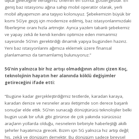
dijital geleceğine verdiğimiz önemin en somut göstergesidir. En
geniş baz istasyonu ağına sahip mobil operatör olarak, yerli
mobil altyapımızın ana taşıyıcı kolonuyuz. Şebekemizin büyük bir
kısmı 5G’ye geçiş için modernize edilmiş, baz istasyonlarımızdaki
fiberleşme oranı hızla artmıştır. Ayrıca yazılım tabanlı şebekemiz
ve yapay zekâ ile kendi kendini optimize eden mimarimiz
sayesinde 5G’nin gerektirdiği dinamik yapıya bugünden hazırız.
Yeni baz istasyonlarını ağımıza eklemek üzere finansal
planlamamızı da tamamlamış bulunuyoruz.”
5G’nin yalnızca bir hız artışı olmadığının altını çizen Koç,
teknolojinin hayatın her alanında köklü değişimler
getireceğini ifade etti:
“Bugüne kadar gerçekleştirdiğimiz testlerde, karadan karaya,
karadan denize ve nesneler arası iletişimde son derece başarılı
sonuçlar elde ettik. 5G’nin sunacağı dönüştürücü teknolojiler belki
bugün uzak bir ufuk gibi görünse de çok yakında sürücüsüz
araçların yollarda olduğu, nesnelerin birbiriyle haberleştiği akıllı
şehirler hayatımıza girecek. Bizim için 5G yalnızca hız artışı değil;
his, zekâ ve dönüşüm demektir. Bu dönüşüm sadece bireysel