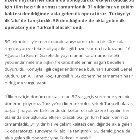
üzere hayatın her alanında dönüştürücü etkileri olacak 5G
için tüm hazırlıklarımızı tamamladık. 31 yıldır hız ve çekim
kalitesi denildiğinde akla gelen ilk operatörüz. Türkiye’yi
ilk ‘alo’ ile tanıştırdık. 5G denildiğinde de akla gelen ilk
operatör yine Turkcell olacak” dedi.
5G teknolojisiyle resmi olarak tanışmamıza kısa bir süre kala,
regülasyon ve teknik altyapı ile ilgili hazırlıklar da hız kazandı. 16
Ağustos’ta Resmî Gazete’de yayımlanan kararname ile 5G
yetkilendirmelerine ilişkin frekans ihalelerinin asgari bedelleri
duyuruldu. Konuyla ilgili değerlendirmede bulunan Turkcell Genel
Müdürü Dr. Ali Taha Koç, Turkcell’in 5G dönemine tamamen hazır
olduğuna vurgu yaptı.
“Ülkemiz için dönüm noktası olan 5G’ye geçiş sürecinde yeni bir
döneme giriyoruz. Türkiye’nin lider teknoloji şirketi Turkcell olarak,
başta iş hayatı ve farklı endüstri kolları olmak üzere hayatın her
alanında dönüştürücü etkileri olacak 5G için tüm hazırlıklarımızı
tamamladık. 31 yıldır hız ve çekim kalitesi denildiğinde akla gelen
ilk operatörüz. Türkiye’yi ilk ‘alo’ ile tanıştırdık. 5G denildiğinde de
akla gelen ilk operatör yine Turkcell olacak.”