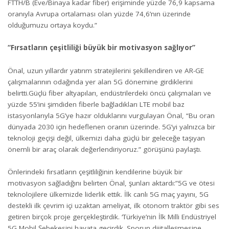
FTTH/B (Eve/Binaya kadar fiber) erişiminde yüzde 76,9 kapsama
oranıyla Avrupa ortalaması olan yüzde 74,6’nın üzerinde
olduğumuzu ortaya koydu.”
“Fırsatların çeşitliliği büyük bir motivasyon sağlıyor”
Önal, uzun yıllardır yatırım stratejilerini şekillendiren ve AR-GE
çalışmalarının odağında yer alan 5G dönemine girdiklerini
belirtti.Güçlü fiber altyapıları, endüstrilerdeki öncü çalışmaları ve
yüzde 55’ini şimdiden fiberle bağladıkları LTE mobil baz
istasyonlarıyla 5G’ye hazır olduklarını vurgulayan Önal, “Bu oran
dünyada 2030 için hedeflenen oranın üzerinde. 5G’yi yalnızca bir
teknoloji geçişi değil, ülkemizi daha güçlü bir geleceğe taşıyan
önemli bir araç olarak değerlendiriyoruz.” görüşünü paylaştı.
Önlerindeki fırsatların çeşitliliğinin kendilerine büyük bir
motivasyon sağladığını belirten Önal, şunları aktardı:”5G ve ötesi
teknolojilere ülkemizde liderlik ettik. İlk canlı 5G maç yayını, 5G
destekli ilk çevrim içi uzaktan ameliyat, ilk otonom traktör gibi ses
getiren birçok proje gerçekleştirdik. ‘Türkiye’nin İlk Milli Endüstriyel
5G Mobil Şebekesini hayata geçirdik. Sporun dijitalleşmesine