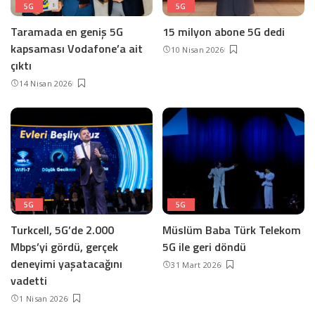
5G
5G
Taramada en geniş 5G
15 milyon abone 5G dedi
kapsaması Vodafone’a ait
10 Nisan 2026
çıktı
14 Nisan 2026
5G
5G
Turkcell, 5G’de 2.000
Müslüm Baba Türk Telekom
Mbps’yi gördü, gerçek
5G ile geri döndü
deneyimi yaşatacağını
31 Mart 2026
vadetti
1 Nisan 2026