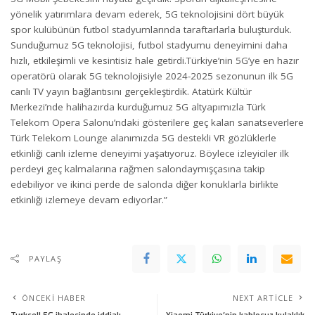
yönelik yatırımlara devam ederek, 5G teknolojisini dört büyük
spor kulübünün futbol stadyumlarında taraftarlarla buluşturduk.
Sunduğumuz 5G teknolojisi, futbol stadyumu deneyimini daha
hızlı, etkileşimli ve kesintisiz hale getirdi.Türkiye’nin 5G’ye en hazır
operatörü olarak 5G teknolojisiyle 2024-2025 sezonunun ilk 5G
canlı TV yayın bağlantısını gerçekleştirdik. Atatürk Kültür
Merkezi’nde halihazırda kurduğumuz 5G altyapımızla Türk
Telekom Opera Salonu’ndaki gösterilere geç kalan sanatseverlere
Türk Telekom Lounge alanımızda 5G destekli VR gözlüklerle
etkinliği canlı izleme deneyimi yaşatıyoruz. Böylece izleyiciler ilk
perdeyi geç kalmalarına rağmen salondaymışçasına takip
edebiliyor ve ikinci perde de salonda diğer konuklarla birlikte
etkinliği izlemeye devam ediyorlar.”
PAYLAŞ
ÖNCEKI HABER
NEXT ARTICLE
Turkcell 5G ihalesinde iddialı
Xiaomi Türkiye’nin kablosuz kulaklık