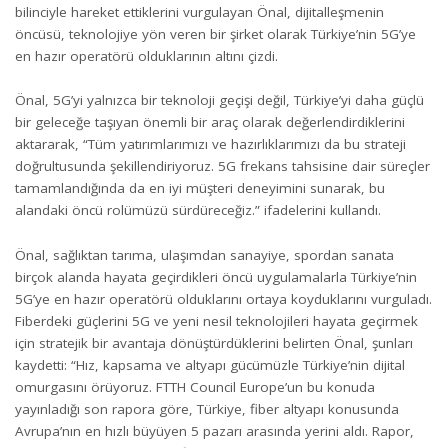
bilinciyle hareket ettiklerini vurgulayan Önal, dijitalleşmenin
öncüsü, teknolojiye yön veren bir şirket olarak Türkiye’nin 5G’ye
en hazır operatörü olduklarının altını çizdi.
Önal, 5G’yi yalnızca bir teknoloji geçişi değil, Türkiye’yi daha güçlü
bir geleceğe taşıyan önemli bir araç olarak değerlendirdiklerini
aktararak, “Tüm yatırımlarımızı ve hazırlıklarımızı da bu strateji
doğrultusunda şekillendiriyoruz. 5G frekans tahsisine dair süreçler
tamamlandığında da en iyi müşteri deneyimini sunarak, bu
alandaki öncü rolümüzü sürdüreceğiz.” ifadelerini kullandı.
Önal, sağlıktan tarıma, ulaşımdan sanayiye, spordan sanata
birçok alanda hayata geçirdikleri öncü uygulamalarla Türkiye’nin
5G’ye en hazır operatörü olduklarını ortaya koyduklarını vurguladı.
Fiberdeki güçlerini 5G ve yeni nesil teknolojileri hayata geçirmek
için stratejik bir avantaja dönüştürdüklerini belirten Önal, şunları
kaydetti: “Hız, kapsama ve altyapı gücümüzle Türkiye’nin dijital
omurgasını örüyoruz. FTTH Council Europe’un bu konuda
yayınladığı son rapora göre, Türkiye, fiber altyapı konusunda
Avrupa’nın en hızlı büyüyen 5 pazarı arasında yerini aldı. Rapor,