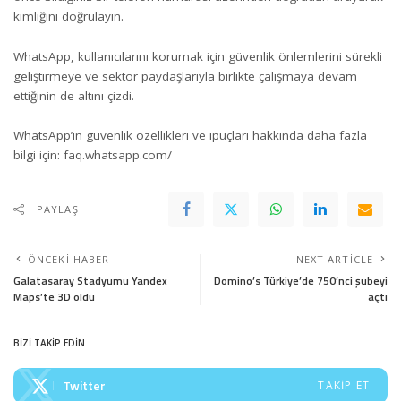
kimliğini doğrulayın.
WhatsApp, kullanıcılarını korumak için güvenlik önlemlerini sürekli
geliştirmeye ve sektör paydaşlarıyla birlikte çalışmaya devam
ettiğinin de altını çizdi.
WhatsApp’ın güvenlik özellikleri ve ipuçları hakkında daha fazla
bilgi için:
faq.whatsapp.com/
PAYLAŞ
ÖNCEKI HABER
NEXT ARTICLE
Galatasaray Stadyumu Yandex
Domino’s Türkiye’de 750’nci şubeyi
Maps’te 3D oldu
açtı
BİZİ TAKİP EDİN
Twitter
TAKIP ET