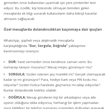
girmeden önce kullanıcıları uyarmak için yeni yöntemler test
ediyor. Bu özellik, kişi listesinde olmayan birinden gelen
mesajlarda ek bilgi sunarak kullanıcıların daha bilinçli kararlar
almasını sağlayacak.
Özel mesajlarda dolandırıcılıktan kaçınmaya dair ipuçları
WhatsApp, şüpheli veya alışılmadık mesajlarla
karşılaşıldığında
“Dur, Sorgula, Doğrula”
yaklaşımını
benimsemeyi öneriyor:
DUR:
Yanıt vermeden önce kendinize zaman verin. Bu
numarayı tanıyor musunuz? Mesaj meşru görünüyor mu?
SORGULA:
Sizden istenen şey mantıklı mı? Gerçek olamayacak
kadar iyi mi görünüyor? Para, hediye kartı veya PIN kodu mu
istiyorlar? Sizden hızlıca harekete geçmenizi mi talep ediyorlar?
Bunlar dolandırıcılık belirtisi olabilir.
DOĞRULA:
Mesajı gönderen kişi bir arkadaşınız veya aile
üyeniz olduğunu iddia ediyorsa, herhangi bir işlem yapmadan
önce bildiğiniz bir telefon numarası üzerinden doğrudan arayarak