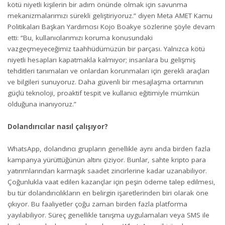
kötü niyetli kişilerin bir adım önünde olmak için savunma
mekanizmalarımızı sürekli geliştiriyoruz.” diyen Meta AMET Kamu
Politikaları Başkan Yardımcısı Kojo Boakye sözlerine şöyle devam
etti: “Bu, kullanıcılarımızı koruma konusundaki
vazgeçmeyeceğimiz taahhüdümüzün bir parçası. Yalnızca kötü
niyetli hesapları kapatmakla kalmıyor; insanlara bu gelişmiş
tehditleri tanımaları ve onlardan korunmaları için gerekli araçları
ve bilgileri sunuyoruz. Daha güvenli bir mesajlaşma ortamının
güçlü teknoloji, proaktif tespit ve kullanıcı eğitimiyle mümkün
olduğuna inanıyoruz.”
Dolandırıcılar nasıl çalışıyor?
WhatsApp, dolandırıcı grupların genellikle aynı anda birden fazla
kampanya yürüttüğünün altını çiziyor. Bunlar, sahte kripto para
yatırımlarından karmaşık saadet zincirlerine kadar uzanabiliyor.
Çoğunlukla vaat edilen kazançlar için peşin ödeme talep edilmesi,
bu tür dolandırıcılıkların en belirgin işaretlerinden biri olarak öne
çıkıyor. Bu faaliyetler çoğu zaman birden fazla platforma
yayılabiliyor. Süreç genellikle tanışma uygulamaları veya SMS ile