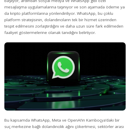
başlıyor, ardından sosyal medya ve WhatsApp gibi özel
mesajlaşma uygulamalarına taşınıyor ve son aşamada ödeme ya
da kripto platformlarına yönlendiriliyor. WhatsApp, bu çoklu
platform stratejisinin, dolandırıcıların tek bir hizmet üzerinden
tespit edilmesini zorlaştırdığını ve daha uzun süre fark edilmeden
faaliyet göstermelerine olanak tanıdığını belirtiyor.
Bu kapsamda WhatsApp, Meta ve OpenAI’ın Kamboçya’daki bir
suç merkezine bağlı dolandırıcılık ağını çökertmesi, sektörler arası