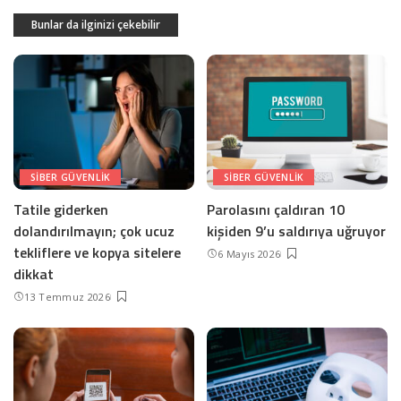
Bunlar da ilginizi çekebilir
SIBER GÜVENLIK
SIBER GÜVENLIK
Tatile giderken
Parolasını çaldıran 10
dolandırılmayın; çok ucuz
kişiden 9’u saldırıya uğruyor
tekliflere ve kopya sitelere
6 Mayıs 2026
dikkat
13 Temmuz 2026