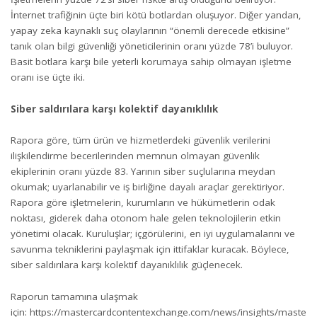
İnternet trafiğinin üçte biri kötü botlardan oluşuyor. Diğer yandan,
yapay zeka kaynaklı suç olaylarının “önemli derecede etkisine”
tanık olan bilgi güvenliği yöneticilerinin oranı yüzde 78’i buluyor.
Basit botlara karşı bile yeterli korumaya sahip olmayan işletme
oranı ise üçte iki.
Siber saldırılara karşı kolektif dayanıklılık
Rapora göre, tüm ürün ve hizmetlerdeki güvenlik verilerini
ilişkilendirme becerilerinden memnun olmayan güvenlik
ekiplerinin oranı yüzde 83. Yarının siber suçlularına meydan
okumak; uyarlanabilir ve iş birliğine dayalı araçlar gerektiriyor.
Rapora göre işletmelerin, kurumların ve hükümetlerin odak
noktası, giderek daha otonom hale gelen teknolojilerin etkin
yönetimi olacak. Kuruluşlar; içgörülerini, en iyi uygulamalarını ve
savunma tekniklerini paylaşmak için ittifaklar kuracak. Böylece,
siber saldırılara karşı kolektif dayanıklılık güçlenecek.
Raporun tamamına ulaşmak
için:
https://mastercardcontentexchange.com/news/insights/maste