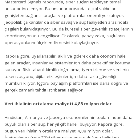
Mastercard Signals raporunda, siber suçları tetikleyen temel
unsurlar inceleniyor. Bu unsurlar arasında, dijital saldırıları
genişleten bağlantılı araçlar ve platformlar önemli yer tutuyor.
Jeopolitik çalkantılar da siber savaş ve suç faaliyetleri arasındaki
çizgileri bulanıklaştırıyor. Bu da küresel siber güvenlik stratejilerinin
koordinasyonunu engelliyor. Ek olarak, yapay zeka, suçluların
operasyonlarını ölçeklendirmesini kolaylaştırıyor.
Rapora göre, uyarlanabilir, akıllı ve giderek daha otonom hale
gelen araçlar, insanlar ve sistemler için daha proaktif bir koruma
sunuyor. Risk tabanlı kimlik doğrulama, işlem izleme ve verilerin
tokenizasyonu, dijital etkileşimler için daha fazla güvenliği
mümkün kılıyor. İçgörü paylaşım platformları ise daha doğru ve
gerçek zamanlı tehdit istihbaratı sağlıyor.
Veri ihlalinin ortalama maliyeti 4,88 milyon dolar
Hindistan, Almanya ve Japonya ekonomilerinin toplamından daha
büyük olan siber suç, her yıl çift haneli büyüyor. Rapora göre,
bugün veri ihlalinin ortalama maliyeti 4,88 milyon dolar.
İşletmelerin yüzde 72’si siber riskte artış olduğunu belirtiyor.