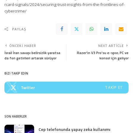
rcard-signals/2024/securing-trust-insights-from-the-frontlines-of-
cybercrime/
PAYLAŞ
ÖNCEKI HABER
NEXT ARTICLE
İsrail İran savaşı belirsizlik yaratsa
Razer’in V3 Pro’su e-spor, PC ve
da fon getirileri artarak sürüyor
konsol için geliyor
BİZİ TAKİP EDİN
Twitter
TAKIP ET
SON HABERLER
Cep telefonunda yapay zeka kullanımı