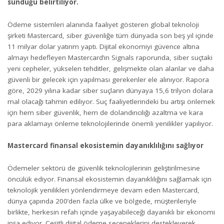
sunduğu belirtiliyor.
Ödeme sistemleri alanında faaliyet gösteren global teknoloji
şirketi Mastercard, siber güvenliğe tüm dünyada son beş yıl içinde
11 milyar dolar yatırım yaptı. Dijital ekonomiyi güvence altına
almayı hedefleyen Mastercard’ın Signals raporunda, siber suçtaki
yeni cepheler, yükselen tehditler, gelişmekte olan alanlar ve daha
güvenli bir gelecek için yapılması gerekenler ele alınıyor. Rapora
göre, 2029 yılına kadar siber suçların dünyaya 15,6 trilyon dolara
mal olacağı tahmin ediliyor. Suç faaliyetlerindeki bu artışı önlemek
için hem siber güvenlik, hem de dolandırıcılığı azaltma ve kara
para aklamayı önleme teknolojilerinde önemli yenilikler yapılıyor.
Mastercard finansal ekosistemin dayanıklılığını sağlıyor
Ödemeler sektörü de güvenlik teknolojilerinin geliştirilmesine
öncülük ediyor. Finansal ekosistemin dayanıklılığını sağlamak için
teknolojik yenilikleri yönlendirmeye devam eden Mastercard,
dünya çapında 200’den fazla ülke ve bölgede, müşterileriyle
birlikte, herkesin refah içinde yaşayabileceği dayanıklı bir ekonomi
inşa ediyor. Çeşitli dijital ödeme seçeneklerini destekleyerek