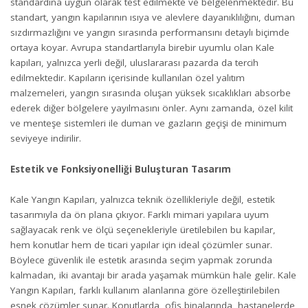
standardına uygun olarak test edilmekte ve belgelenmektedir. Bu
standart, yangın kapılarının ısıya ve alevlere dayanıklılığını, duman
sızdırmazlığını ve yangın sırasında performansını detaylı biçimde
ortaya koyar. Avrupa standartlarıyla birebir uyumlu olan Kale
kapıları, yalnızca yerli değil, uluslararası pazarda da tercih
edilmektedir. Kapıların içerisinde kullanılan özel yalıtım
malzemeleri, yangın sırasında oluşan yüksek sıcaklıkları absorbe
ederek diğer bölgelere yayılmasını önler. Aynı zamanda, özel kilit
ve menteşe sistemleri ile duman ve gazların geçişi de minimum
seviyeye indirilir.
Estetik ve Fonksiyonelliği Buluşturan Tasarım
Kale Yangın Kapıları, yalnızca teknik özellikleriyle değil, estetik
tasarımıyla da ön plana çıkıyor. Farklı mimari yapılara uyum
sağlayacak renk ve ölçü seçenekleriyle üretilebilen bu kapılar,
hem konutlar hem de ticari yapılar için ideal çözümler sunar.
Böylece güvenlik ile estetik arasında seçim yapmak zorunda
kalmadan, iki avantajı bir arada yaşamak mümkün hale gelir. Kale
Yangın Kapıları, farklı kullanım alanlarına göre özelleştirilebilen
esnek çözümler sunar. Konutlarda, ofis binalarında, hastanelerde,