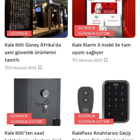
GÜVENLIK
GÜVENLIK
GÜVENLIK SISTEMI
Kale Kilit Güney Afrika’da
Kale Alarm X mobil ile tam
yeni güvenlik ürünlerini
uyum sağlıyor
tanıttı
1 Haziran 2025
23 Haziran 2025
GÜVENLIK
GÜVENLIK
GÜVENLIK SISTEMI
GÜVENLIK SISTEMI
Kale Kilit’ten saat
KalePass Anahtarsız Geçiş