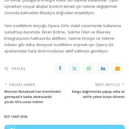
GX kenar çubuğuna entegre edildi. Bu sayede kullanıcılar, oyun
oynarken sosyal akışları kontrol etmek için sekme değiştirmek
zorunda kalmadan Blusky’a doğrudan erişebiliyor.
Yeni özelliklerin birçoğu Opera GX’in stabil sürümünde kullanıma
sunulmuş durumda. Ekran Bölme, Sekme İzleri ve Bluesky
Entegrasyonu halihazırda aktifken, Sekme Emojisi ve Sekme
Adaları gibi daha deneysel özelliklere erişmek için Opera GX
ayarlarından Early Bird modunun aktif edilmesi gerekiyor.
PAYLAŞ
ÖNCEKI HABER
NEXT ARTICLE
Monster Notebook’tan monitörden
Kargo dağıtımında yapay zeka ve
gamepad’e kadar aksesuarda
selfie çeken kurye dönemi
yüzde 40’a varan indirim
BİZİ TAKİP EDİN