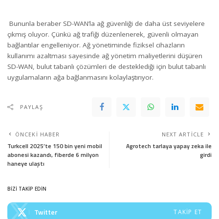
Bununla beraber SD-WAN’la ağ güvenliği de daha üst seviyelere
çıkmış oluyor. Çünkü ağ trafiği düzenlenerek, güvenli olmayan
bağlantılar engelleniyor. Ağ yönetiminde fiziksel cihazların
kullanımı azaltması sayesinde ağ yönetim maliyetlerini düşüren
SD-WAN, bulut tabanlı çözümleri de desteklediği için bulut tabanlı
uygulamaların ağa bağlanmasını kolaylaştırıyor.
PAYLAŞ
ÖNCEKI HABER
NEXT ARTICLE
Turkcell 2025’te 150 bin yeni mobil
Agrotech tarlaya yapay zeka ile
abonesi kazandı, fiberde 6 milyon
girdi
haneye ulaştı
BİZİ TAKİP EDİN
Twitter
TAKIP ET