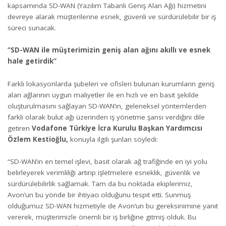
kapsamında SD-WAN (Yazılım Tabanlı Geniş Alan Ağı) hizmetini
devreye alarak müşterilerine esnek, güvenli ve sürdürülebilir bir iş
süreci sunacak.
“
SD-WAN ile müşterimizin geniş alan ağını akıllı ve esnek
hale getirdik”
Farklı lokasyonlarda şubeleri ve ofisleri bulunan kurumların geniş
alan ağlarının uygun maliyetler ile en hızlı ve en basit şekilde
oluşturulmasını sağlayan SD-WAN’ın, geleneksel yöntemlerden
farklı olarak bulut ağı üzerinden iş yönetme şansı verdiğini dile
getiren
Vodafone
Türkiye İcra Kurulu Başkan Yardımcısı
Özlem Kestioğlu,
konuyla ilgili şunları söyledi:
“SD-WAN’ın en temel işlevi, basit olarak ağ trafiğinde en iyi yolu
belirleyerek verimliliği artırıp işletmelere esneklik, güvenlik ve
sürdürülebilirlik sağlamak. Tam da bu noktada ekiplerimiz,
Avon’un bu yönde bir ihtiyacı olduğunu tespit etti. Sunmuş
olduğumuz SD-WAN hizmetiyle de Avon’un bu gereksinimine yanıt
vererek, müşterimizle önemli bir iş birliğine gitmiş olduk. Bu