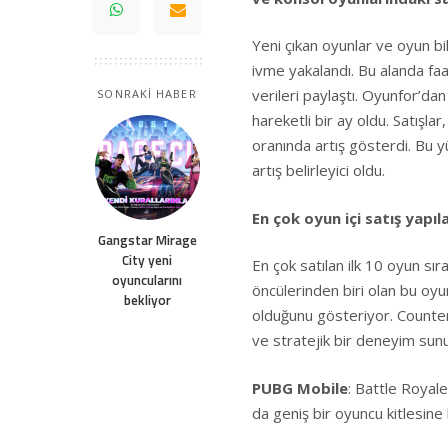
Yeni çıkan oyunlar ve oyun bil
ivme yakalandı. Bu alanda faal
verileri paylaştı. Oyunfor’da
SONRAKİ HABER
hareketli bir ay oldu. Satış
oranında artış gösterdi. Bu y
artış belirleyici oldu.
En çok oyun içi satış yapı
Gangstar Mirage
City yeni
En çok satılan ilk 10 oyun sır
oyuncularını
öncülerinden biri olan bu oy
bekliyor
olduğunu gösteriyor. Counter
ve stratejik bir deneyim sunu
PUBG Mobile
: Battle Royal
da geniş bir oyuncu kitlesin