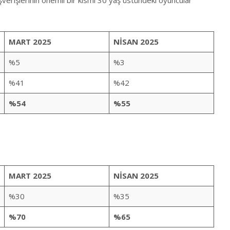
verişlerinin önemli bir kısmı 30 yaş üstündeki oyuncular
MART 2025
NİSAN 2025
%5
%3
%41
%42
%54
%55
MART 2025
NİSAN 2025
%30
%35
%70
%65