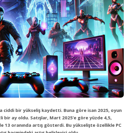
da ciddi bir yükseliş kaydetti. Buna göre isan 2025, oyun
i bir ay oldu. Satışlar, Mart 2025’e göre yüzde 4,5,
e 13 oranında artış gösterdi. Bu yükselişte özellikle PC
ış hacmindeki artış belirleyici oldu.