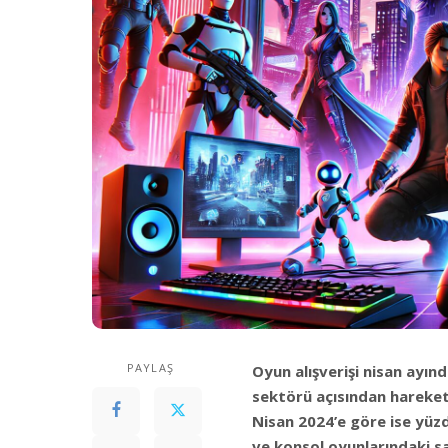
PAYLAŞ
Oyun alışverişi nisan ayın
sektörü açısından hareketl
Nisan 2024’e göre ise yüzd
ve konsol oyunlarındaki sat