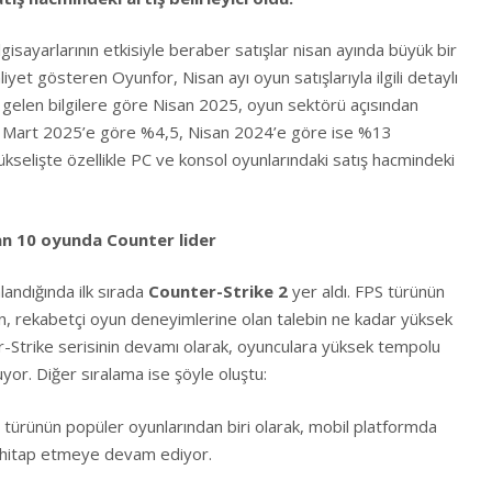
gisayarlarının etkisiyle beraber satışlar nisan ayında büyük bir
iyet gösteren Oyunfor, Nisan ayı oyun satışlarıyla ilgili detaylı
n gelen bilgilere göre Nisan 2025, oyun sektörü açısından
lar, Mart 2025’e göre %4,5, Nisan 2024’e göre ise %13
ükselişte özellikle PC ve konsol oyunlarındaki satış hacmindeki
lan 10 oyunda Counter lider
alandığında ilk sırada
Counter-Strike 2
yer aldı. FPS türünün
un, rekabetçi oyun deneyimlerine olan talebin ne kadar yüksek
-Strike serisinin devamı olarak, oyunculara yüksek tempolu
yor. Diğer sıralama ise şöyle oluştu:
e türünün popüler oyunlarından biri olarak, mobil platformda
e hitap etmeye devam ediyor.