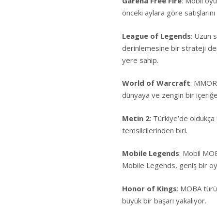
Garena Free Fire
: Mobil oy
önceki aylara göre satışlarını
League of Legends
: Uzun 
derinlemesine bir strateji d
yere sahip.
World of Warcraft
: MMORPG
dünyaya ve zengin bir içeriğe
Metin 2
: Türkiye’de oldukç
temsilcilerinden biri.
Mobile Legends
: Mobil MOB
Mobile Legends, geniş bir oyu
Honor of Kings
: MOBA türü
büyük bir başarı yakalıyor.