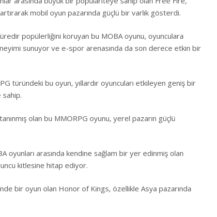
unlar arasında büyük bir popülariteye sahip olan Free Fire,
 artırarak mobil oyun pazarında güçlü bir varlık gösterdi.
süredir popülerliğini koruyan bu MOBA oyunu, oyunculara
eneyimi sunuyor ve e-spor arenasında da son derece etkin bir
 türündeki bu oyun, yıllardır oyuncuları etkileyen geniş bir
 sahip.
a tanınmış olan bu MMORPG oyunu, yerel pazarın güçlü
A oyunları arasında kendine sağlam bir yer edinmiş olan
ncu kitlesine hitap ediyor.
nde bir oyun olan Honor of Kings, özellikle Asya pazarında