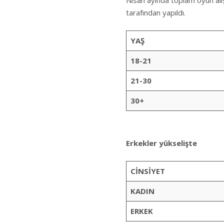
Nisan ayında toplam oyun alış
tarafından yapıldı.
YAŞ
18-21
21-30
30+
Erkekler yükselişte
CİNSİYET
KADIN
ERKEK