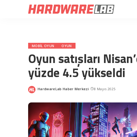
MOBIL OYUN
OYUN
Oyun satışları Nisan’
yüzde 4.5 yükseldi
HardwareLab Haber Merkezi
8 Mayıs 2025
Posted
by