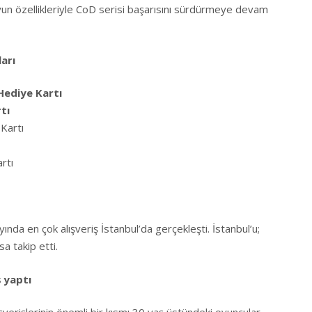
un özellikleriyle CoD serisi başarısını sürdürmeye devam
ları
Hediye Kartı
rtı
Kartı
artı
ında en çok alışveriş İstanbul’da gerçekleşti. İstanbul’u;
a takip etti.
ş yaptı