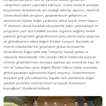
Girişimlere yatırım yapmakla kalmıyor, onların küresel arenada
büyümesini desteklemek için stratejik adımlar atıyoruz. Stanford
Üniversitesi’ndeki program, girişimlerimizin gelişmesi ve
uluslararası ölçekte değer yaratması adına büyük önem taşıyor.
TT Ventures olarak buradaki ekosistemle yakın çalışmaktayız ve
programın yanı sıra özellikle burada organize ettiğimiz birebir
yatırımcı görüşmeleri girişimlerimizin yeni yatırımcılarla tanışması
ve globalleşmesi adına değerli fırsatlar sunuyor. Buradaki en
önemli noktalardan biri girişimlerin global ekosistemin
dinamiklerini doğru tahlil edip Türkiye’ye faydalı çıktılar ve
ödevlerle dönmeleridir. Öte yandan Silikon Vadisi’nde bulunan
ofisimiz girişimlerimizin dünyaya açılması için önemli bir kapı. Bu
ofis ile Türkiye’den çıkan değerli fikirleri Silikon Vadisi üzerinden
global pazarlara açılmasında köprü oluyoruz. Girişimlerimizin,
dünyanın pek çok noktasında, hayatın tüm alanlarında değer
yaratan çözümler sunması bizim en büyük motivasyon
kaynağımız” ifadelerini kullandı.