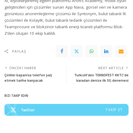
AI, kişiselleştirilmiş eğitim platformu Archi’s Academy, mobil oyun
geliştiricileri için çözümler sunan App Nava, görsel veri ve kamera
görüntüsü anonimleştirme çözümü ile Syntonym, bulut tabanlı İK
çözümleri ile KolayIK, bulut tabanlı tedarik çözümleri ile
Teamprocure ve blokzincir tabanlı enerji ticareti platformu Blok-
Z’den oluşan 10 ekip katıldı.
PAYLAŞ
ÖNCEKI HABER
NEXT ARTICLE
Çinliler başarırsa telefon şarj
Turkcell’den TEKNOFEST KKTC’de
etmek tarihe karışacak
karadan denize ilk 5G denemesi
BİZİ TAKİP EDİN
Twitter
TAKIP ET