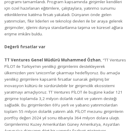
programı tamamlandı. Program kapsamında girişimler kendileri
için özel hazırlanan eğitimlere, çalıştaylara, yatırımcı sunumu
etkinliklerine katılma fırsatı yakaladı. Dünyanın önde gelen
yatırımcıları, fikir liderleri ve teknoloji devleri ile bir araya gelerek
girişimciler, işlerini dünya standartlarına taşıma ve küresel ağlara
erişme imkânı buldu.
Değerli fırsatlar var
TT Ventures Genel Müdürü Muhammed Özhan
, “TT Ventures
PİLOT ile Türkiye’nin yenilikçi girişimlerini destekleyerek
ülkemizden yeni ‘unicorn’lar çıkarmayı hedefliyoruz. Bu amaçla
yenilikçi girişimlere kapsamlı fırsatlar sunarak gelişmiş bir
inovasyon kültürü ile sürdürülebilir bir girişimcilik ekosistemi
yaratmayı amaçlıyoruz. TT Ventures PİLOT ile bugüne kadar 121
girişime toplamda 3,2 milyon dolarlık nakit ve yatırım desteği
sağladık. Bu girişimlerden 69’u yerli ve yabancı yatırımcılardan
toplam 55 milyon dolarlık yatırım aldı. PİLOT mezunu girişimlerin
portföy değeri 2024 yıl sonu itibarıyla 364 milyon dolara ulaştı.
Girişimlerimiz Kuzey Amerika’dan Güney Amerika’ya, Asya’dan
Avrupa’ya dünyanın dört bir yanında faaliyet gösteriyor.