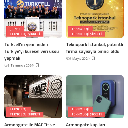
ŞIRKET
TEKNOLOJI
TEKNOLOJI ŞIRKETI
TEKNOLOJI ŞIRKETI
Turkcell’in yeni hedefi
Teknopark İstanbul, patentli
Türkiye’yi küresel veri üssü
firma sayısıyla birinci oldu
yapmak
9 Mayıs 2024
9 Temmuz 2024
TEKNOLOJI
TEKNOLOJI
TEKNOLOJI ŞIRKETI
TEKNOLOJI ŞIRKETI
Armongate ile MACFit ve
Armongate kapıları