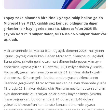
Yapay zeka alanında birbirine kıyasıya rakip haline gelen
Microsoft ve META kârlılık söz konusu olduğunda diğer
şirketleri bir hayli geride bıraktı. Microsoft’un 2025 ilk
çeyrek kârı 21.9 milyar dolar, META isa 16.6 milyar dolar kâr
açıkladı.
Mali takviminde 31 Mart’ta biten üç aylık dönemi 2025 mali yılının
üçüncü çeyreği olarak kabul eden Microsoft, bilançosunu açıkladı.
Buna göre, şirketin geliri ocak-mart döneminde geçen yılın aynı
dönemine kıyasla yüzde 13 artarak, 70,1 milyar dolara yükseldi.
Microsoft, geçen yılın aynı döneminde 61,9 milyar dolarlık gelir
elde etmişti. Şirketin geliri, bu dönemde piyasa beklentilerinin
üzerinde gerçekleşti. Microsoft’un net karı da aynı dönemde yüzde
18 artışla 25,8 milyar dolara çıktı. Firmanın net karı geçen senenin
aynı döneminde 21,9 milyar
dolar
olarak kaydedilmişti. Şirketin
hisse başına karı, bu dönemde 2,94 dolardan 3,46 dolara
yükseldi. Microsoft’un karı da söz konusu dönemde piyasa
beklentilerini geride bıraktı. Firmanın bu dönemde Azure ve diğer