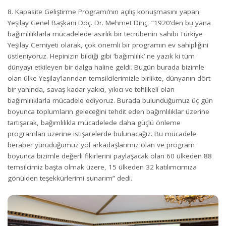
8. Kapasite Geliştirme Programı’nın açılış konuşmasını yapan
Yeşilay Genel Başkanı Doç. Dr. Mehmet Dinç, “1920’den bu yana
bağımlılıklarla mücadelede asırlık bir tecrübenin sahibi Türkiye
Yeşilay Cemiyeti olarak, çok önemli bir programın ev sahipliğini
üstleniyoruz. Hepinizin bildiği gibi ‘bağımlılık’ ne yazık ki tüm
dünyayı etkileyen bir dalga haline geldi. Bugün burada bizimle
olan ülke Yeşilay’larından temsilcilerimizle birlikte, dünyanın dört
bir yanında, savaş kadar yakıcı, yıkıcı ve tehlikeli olan
bağımlılıklarla mücadele ediyoruz. Burada bulunduğumuz üç gün
boyunca toplumların geleceğini tehdit eden bağımlılıklar üzerine
tartışarak, bağımlılıkla mücadelede daha güçlü önleme
programları üzerine istişarelerde bulunacağız. Bu mücadele
beraber yürüdüğümüz yol arkadaşlarımız olan ve program
boyunca bizimle değerli fikirlerini paylaşacak olan 60 ülkeden 88
temsilcimiz başta olmak üzere, 15 ülkeden 32 katılımcımıza
gönülden teşekkürlerimi sunarım” dedi.