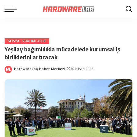
SOSYAL SORUMLULUK
Yeşilay bağımlılıkla mücadelede kurumsal iş
birliklerini artıracak
HardwareLab Haber Merkezi
30 Nisan 2025
Posted
by