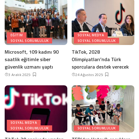
EĞITIM
SOSYAL MEDYA
SOSYAL SORUMLULUK
SOSYAL SORUMLULUK
Microsoft, 109 kadını 90
TikTok, 2028
saatlik eğitimle siber
Olimpiyatları’nda Türk
güvenlik uzmanı yaptı
sporculara destek verecek
3 Aralık 2025
24 Ağustos 2025
SOSYAL MEDYA
SOSYAL SORUMLULUK
SOSYAL SORUMLULUK