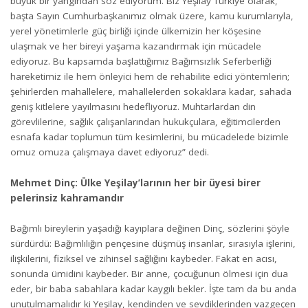
büyük bir yangından söz ediyorum. Biz Yeşilay Türkiye olarak,
başta Sayın Cumhurbaşkanımız olmak üzere, kamu kurumlarıyla,
yerel yönetimlerle güç birliği içinde ülkemizin her köşesine
ulaşmak ve her bireyi yaşama kazandırmak için mücadele
ediyoruz. Bu kapsamda başlattığımız Bağımsızlık Seferberliği
hareketimiz ile hem önleyici hem de rehabilite edici yöntemlerin;
şehirlerden mahallelere, mahallelerden sokaklara kadar, sahada
geniş kitlelere yayılmasını hedefliyoruz. Muhtarlardan din
görevlilerine, sağlık çalışanlarından hukukçulara, eğitimcilerden
esnafa kadar toplumun tüm kesimlerini, bu mücadelede bizimle
omuz omuza çalışmaya davet ediyoruz” dedi.
Mehmet Dinç: Ülke Yeşilay’larının her bir üyesi birer
pelerinsiz kahramandır
Bağımlı bireylerin yaşadığı kayıplara değinen Dinç, sözlerini şöyle
sürdürdü: Bağımlılığın pençesine düşmüş insanlar, sırasıyla işlerini,
ilişkilerini, fiziksel ve zihinsel sağlığını kaybeder. Fakat en acısı,
sonunda ümidini kaybeder. Bir anne, çocuğunun ölmesi için dua
eder, bir baba sabahlara kadar kaygılı bekler. İşte tam da bu anda
unutulmamalıdır ki Yeşilay, kendinden ve sevdiklerinden vazgeçen