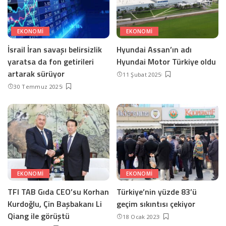
EKONOMI
EKONOMI
İsrail İran savaşı belirsizlik
Hyundai Assan’ın adı
yaratsa da fon getirileri
Hyundai Motor Türkiye oldu
artarak sürüyor
11 Şubat 2025
30 Temmuz 2025
EKONOMI
EKONOMI
TFI TAB Gıda CEO’su Korhan
Türkiye’nin yüzde 83’ü
Kurdoğlu, Çin Başbakanı Li
geçim sıkıntısı çekiyor
Qiang ile görüştü
18 Ocak 2023