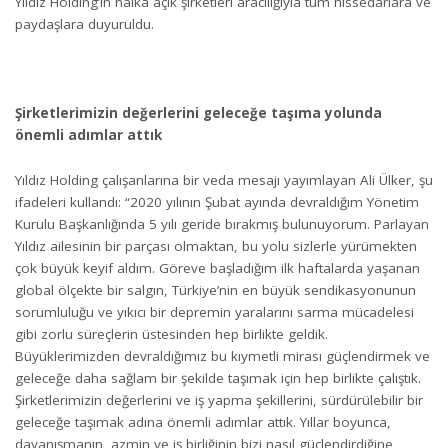
Yıldız Holding’in halka açık şirketleri aracılığıyla tüm hissedarlara ve
paydaşlara duyuruldu.
Şirketlerimizin değerlerini geleceğe taşıma yolunda
önemli adımlar attık
Yıldız Holding çalışanlarına bir veda mesajı yayımlayan Ali Ülker, şu
ifadeleri kullandı: “2020 yılının Şubat ayında devraldığım Yönetim
Kurulu Başkanlığında 5 yılı geride bırakmış bulunuyorum. Parlayan
Yıldız ailesinin bir parçası olmaktan, bu yolu sizlerle yürümekten
çok büyük keyif aldım. Göreve başladığım ilk haftalarda yaşanan
global ölçekte bir salgın, Türkiye’nin en büyük sendikasyonunun
sorumluluğu ve yıkıcı bir depremin yaralarını sarma mücadelesi
gibi zorlu süreçlerin üstesinden hep birlikte geldik.
Büyüklerimizden devraldığımız bu kıymetli mirası güçlendirmek ve
geleceğe daha sağlam bir şekilde taşımak için hep birlikte çalıştık.
Şirketlerimizin değerlerini ve iş yapma şekillerini, sürdürülebilir bir
geleceğe taşımak adına önemli adımlar attık. Yıllar boyunca,
dayanışmanın, azmin ve iş birliğinin bizi nasıl güçlendirdiğine