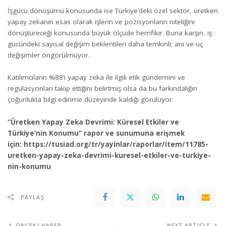
İşgücü dönüşümü konusunda ise Türkiye’deki özel sektör, üretken
yapay zekanın esas olarak işlerin ve pozisyonların niteliğini
dönüştüreceği konusunda büyük ölçüde hemfikir. Buna karşın, iş
gücündeki sayısal değişim beklentileri daha temkinli; ani ve uç
değişimler öngörülmüyor.
Katılımcıların %88’i yapay zeka ile ilgili etik gündemini ve
regülasyonları takip ettiğini belirtmiş olsa da bu farkındalığın
çoğunlukla bilgi edinme düzeyinde kaldığı görülüyor.
“Üretken Yapay Zeka Devrimi: Küresel Etkiler ve
Türkiye’nin Konumu” rapor ve sunumuna erişmek
için:
https://tusiad.org/tr/yayinlar/raporlar/item/11785-
uretken-yapay-zeka-devrimi-kuresel-etkiler-ve-turkiye-
nin-konumu
PAYLAŞ
ÖNCEKI HABER
NEXT ARTICLE