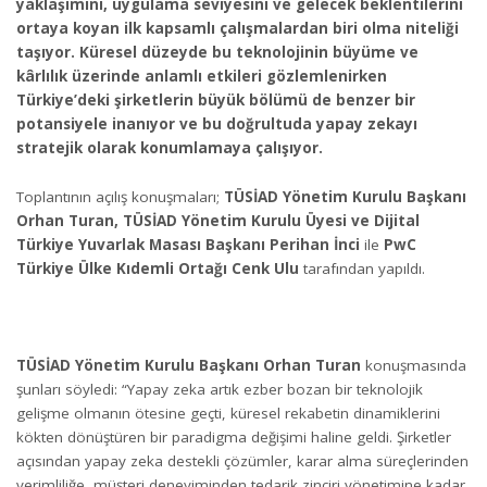
yaklaşımını, uygulama seviyesini ve gelecek beklentilerini
ortaya koyan ilk kapsamlı çalışmalardan biri olma niteliği
taşıyor. Küresel düzeyde bu teknolojinin büyüme ve
kârlılık üzerinde anlamlı etkileri gözlemlenirken
Türkiye’deki şirketlerin büyük bölümü de benzer bir
potansiyele inanıyor ve bu doğrultuda yapay zekayı
stratejik olarak konumlamaya çalışıyor.
Toplantının açılış konuşmaları;
TÜSİAD Yönetim Kurulu Başkanı
Orhan Turan, TÜSİAD Yönetim Kurulu Üyesi ve Dijital
Türkiye Yuvarlak Masası Başkanı Perihan İnci
ile
PwC
Türkiye Ülke Kıdemli Ortağı Cenk Ulu
tarafından yapıldı.
TÜSİAD Yönetim Kurulu Başkanı Orhan Turan
konuşmasında
şunları söyledi: “Yapay zeka artık ezber bozan bir teknolojik
gelişme olmanın ötesine geçti, küresel rekabetin dinamiklerini
kökten dönüştüren bir paradigma değişimi haline geldi. Şirketler
açısından yapay zeka destekli çözümler, karar alma süreçlerinden
verimliliğe, müşteri deneyiminden tedarik zinciri yönetimine kadar,