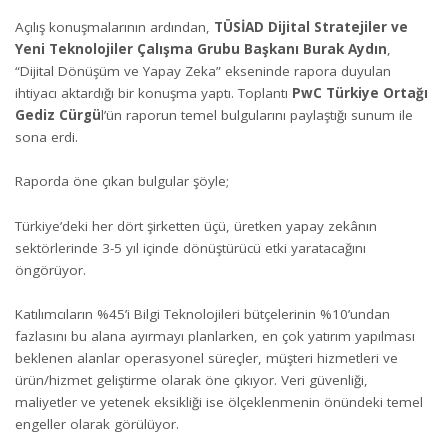
Açılış konuşmalarının ardından,
TÜSİAD Dijital Stratejiler ve
Yeni Teknolojiler Çalışma Grubu Başkanı Burak Aydın
,
“Dijital Dönüşüm ve Yapay Zeka” ekseninde rapora duyulan
ihtiyacı aktardığı bir konuşma yaptı. Toplantı
PwC Türkiye Ortağı
Gediz Cürgü
l’ün raporun temel bulgularını paylaştığı sunum ile
sona erdi.
Raporda öne çıkan bulgular şöyle;
Türkiye’deki her dört şirketten üçü, üretken yapay zekânın
sektörlerinde 3-5 yıl içinde dönüştürücü etki yaratacağını
öngörüyor.
Katılımcıların %45’i Bilgi Teknolojileri bütçelerinin %10’undan
fazlasını bu alana ayırmayı planlarken, en çok yatırım yapılması
beklenen alanlar operasyonel süreçler, müşteri hizmetleri ve
ürün/hizmet geliştirme olarak öne çıkıyor. Veri güvenliği,
maliyetler ve yetenek eksikliği ise ölçeklenmenin önündeki temel
engeller olarak görülüyor.