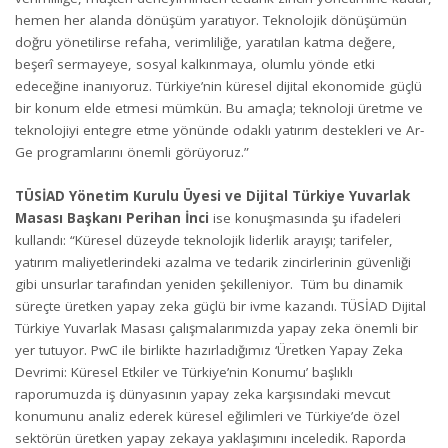
hemen her alanda dönüşüm yaratıyor. Teknolojik dönüşümün
doğru yönetilirse refaha, verimliliğe, yaratılan katma değere,
beşerî sermayeye, sosyal kalkınmaya, olumlu yönde etki
edeceğine inanıyoruz. Türkiye’nin küresel dijital ekonomide güçlü
bir konum elde etmesi mümkün. Bu amaçla; teknoloji üretme ve
teknolojiyi entegre etme yönünde odaklı yatırım destekleri ve Ar-
Ge programlarını önemli görüyoruz.”
TÜSİAD Yönetim Kurulu Üyesi ve Dijital Türkiye Yuvarlak
Masası Başkanı Perihan İnci
ise konuşmasında şu ifadeleri
kullandı: “Küresel düzeyde teknolojik liderlik arayışı; tarifeler,
yatırım maliyetlerindeki azalma ve tedarik zincirlerinin güvenliği
gibi unsurlar tarafından yeniden şekilleniyor. Tüm bu dinamik
süreçte üretken yapay zeka güçlü bir ivme kazandı. TÜSİAD Dijital
Türkiye Yuvarlak Masası çalışmalarımızda yapay zeka önemli bir
yer tutuyor. PwC ile birlikte hazırladığımız ‘Üretken Yapay Zeka
Devrimi: Küresel Etkiler ve Türkiye’nin Konumu’ başlıklı
raporumuzda iş dünyasının yapay zeka karşısındaki mevcut
konumunu analiz ederek küresel eğilimleri ve Türkiye’de özel
sektörün üretken yapay zekaya yaklaşımını inceledik. Raporda