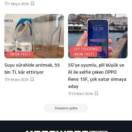
1 Mayıs 2026
CEP TELEFONU
ÜRÜN TESTI
ÜRÜN TESTI
Suyu sürahide arıtmak, 55
5G’ye uyumlu, pili büyük ve
bin TL kâr ettiriyor
AI ile selfie çeken OPPO
Reno 15F, çok satar olmaya
4 Nisan 2026
aday
14 Mart 2026
Devamını yükle