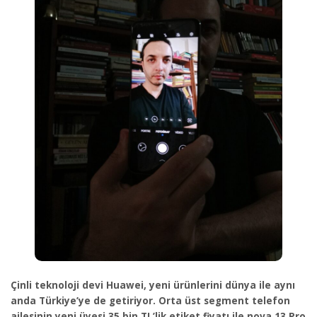
Çinli teknoloji devi Huawei, yeni ürünlerini dünya ile aynı
anda Türkiye’ye de getiriyor. Orta üst segment telefon
ailesinin yeni üyesi 35 bin TL’lik etiket fiyatı ile nova 13 Pro