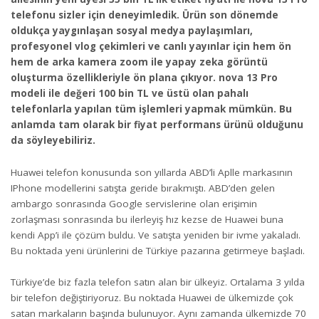
telefonu sizler için deneyimledik. Ürün son dönemde
oldukça yaygınlaşan sosyal medya paylaşımları,
profesyonel vlog çekimleri ve canlı yayınlar için hem ön
hem de arka kamera zoom ile yapay zeka görüntü
oluşturma özellikleriyle ön plana çıkıyor. nova 13 Pro
modeli ile değeri 100 bin TL ve üstü olan pahalı
telefonlarla yapılan tüm işlemleri yapmak mümkün. Bu
anlamda tam olarak bir fiyat performans ürünü olduğunu
da söyleyebiliriz.
Huawei telefon konusunda son yıllarda ABD’li Aplle markasının
IPhone modellerini satışta geride bırakmıştı. ABD’den gelen
ambargo sonrasında Google servislerine olan erişimin
zorlaşması sonrasında bu ilerleyiş hız kezse de Huawei buna
kendi App’i ile çözüm buldu. Ve satışta yeniden bir ivme yakaladı.
Bu noktada yeni ürünlerini de Türkiye pazarına getirmeye başladı.
Türkiye’de biz fazla telefon satın alan bir ülkeyiz. Ortalama 3 yılda
bir telefon değiştiriyoruz. Bu noktada Huawei de ülkemizde çok
satan markaların başında bulunuyor. Aynı zamanda ülkemizde 70