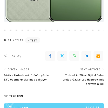
ETIKETLER:
TEST
PAYLAŞ
ÖNCEKI HABER
NEXT ARTICLE
Türkiye fintech sektörünün yüzde
Turkcell’in 20’nci Dijital Bahar
53’ü ödemeler alanında çalışıyor
projesi Gaziantep Huzurevi’nde
devreye alındı
BİZİ TAKİP EDİN
Twitter
TAKIP ET