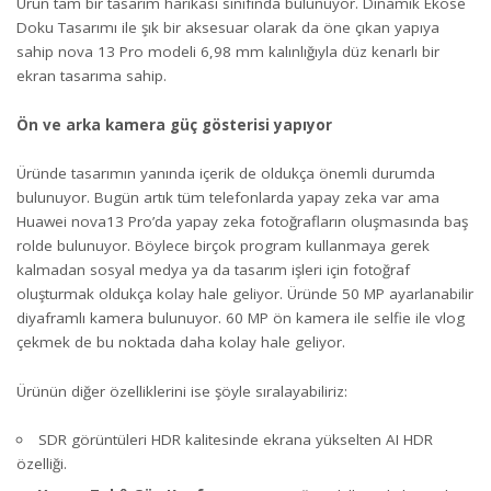
Ürün tam bir tasarım harikası sınıfında bulunuyor. Dinamik Ekose
Doku Tasarımı ile şık bir aksesuar olarak da öne çıkan yapıya
sahip nova 13 Pro modeli 6,98 mm kalınlığıyla düz kenarlı bir
ekran tasarıma sahip.
Ön ve arka kamera güç gösterisi yapıyor
Üründe tasarımın yanında içerik de oldukça önemli durumda
bulunuyor. Bugün artık tüm telefonlarda yapay zeka var ama
Huawei nova13 Pro’da yapay zeka fotoğrafların oluşmasında baş
rolde bulunuyor. Böylece birçok program kullanmaya gerek
kalmadan sosyal medya ya da tasarım işleri için fotoğraf
oluşturmak oldukça kolay hale geliyor. Üründe 50 MP ayarlanabilir
diyaframlı kamera bulunuyor. 60 MP ön kamera ile selfie ile vlog
çekmek de bu noktada daha kolay hale geliyor.
Ürünün diğer özelliklerini ise şöyle sıralayabiliriz:
SDR görüntüleri HDR kalitesinde ekrana yükselten AI HDR
özelliği.