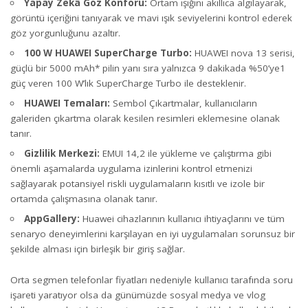
Yapay Zekâ Göz Konforu:
Ortam ışığını akıllıca algılayarak,
görüntü içeriğini tanıyarak ve mavi ışık seviyelerini kontrol ederek
göz yorgunluğunu azaltır.
100 W HUAWEI SuperCharge Turbo:
HUAWEI nova 13 serisi,
güçlü bir 5000 mAh* pilin yanı sıra yalnızca 9 dakikada %50’ye1
güç veren 100 W’lık SuperCharge Turbo ile desteklenir.
HUAWEI Temaları:
Sembol Çıkartmalar, kullanıcıların
galeriden çıkartma olarak kesilen resimleri eklemesine olanak
tanır.
Gizlilik Merkezi:
EMUI 14,2 ile yükleme ve çalıştırma gibi
önemli aşamalarda uygulama izinlerini kontrol etmenizi
sağlayarak potansiyel riskli uygulamaların kısıtlı ve izole bir
ortamda çalışmasına olanak tanır.
AppGallery:
Huawei cihazlarının kullanıcı ihtiyaçlarını ve tüm
senaryo deneyimlerini karşılayan en iyi uygulamaları sorunsuz bir
şekilde alması için birleşik bir giriş sağlar.
Orta segmen telefonlar fiyatları nedeniyle kullanıcı tarafında soru
işareti yaratıyor olsa da günümüzde sosyal medya ve vlog