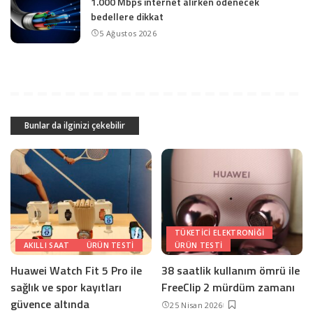
1.000 Mbps internet alırken ödenecek
bedellere dikkat
5 Ağustos 2026
Bunlar da ilginizi çekebilir
TÜKETICI ELEKTRONIĞI
AKILLI SAAT
ÜRÜN TESTI
ÜRÜN TESTI
Huawei Watch Fit 5 Pro ile
38 saatlik kullanım ömrü ile
sağlık ve spor kayıtları
FreeClip 2 mürdüm zamanı
güvence altında
25 Nisan 2026