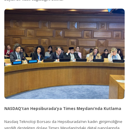
NASDAQ’tan Hepsiburada’ya Times Meydanı’nda Kutlama
Nasdaq Teknoloji Borsası da Hepsiburada’nın kadın girişimciliğine
verdiği destekten dolayı Times Meydanı’ndaki dijital panolarında