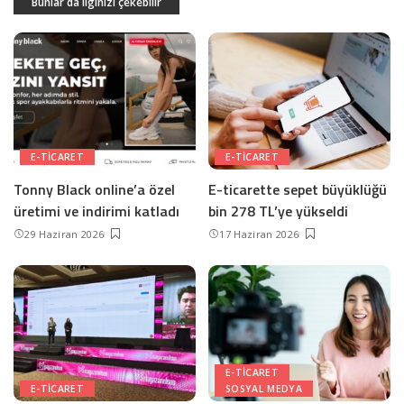
Bunlar da ilginizi çekebilir
E-TICARET
E-TICARET
Tonny Black online’a özel
E-ticarette sepet büyüklüğü
üretimi ve indirimi katladı
bin 278 TL’ye yükseldi
29 Haziran 2026
17 Haziran 2026
E-TICARET
E-TICARET
SOSYAL MEDYA