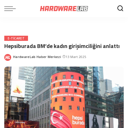
E-TICARET
Hepsiburada BM’de kadın girişimciliğini anlattı
HardwareLab Haber Merkezi
13 Mart 2025
Posted
by