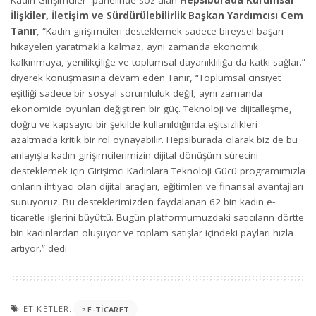
Kadın Girişimciler” panelinde söz alan
Hepsiburada Kurumsal
İlişkiler, İletişim ve Sürdürülebilirlik Başkan Yardımcısı Cem
Tanır
, “Kadın girişimcileri desteklemek sadece bireysel başarı
hikayeleri yaratmakla kalmaz, aynı zamanda ekonomik
kalkınmaya, yenilikçiliğe ve toplumsal dayanıklılığa da katkı sağlar.”
diyerek konuşmasına devam eden Tanır, “Toplumsal cinsiyet
eşitliği sadece bir sosyal sorumluluk değil, aynı zamanda
ekonomide oyunları değiştiren bir güç. Teknoloji ve dijitalleşme,
doğru ve kapsayıcı bir şekilde kullanıldığında eşitsizlikleri
azaltmada kritik bir rol oynayabilir. Hepsiburada olarak biz de bu
anlayışla kadın girişimcilerimizin dijital dönüşüm sürecini
desteklemek için Girişimci Kadınlara Teknoloji Gücü programımızla
onların ihtiyacı olan dijital araçları, eğitimleri ve finansal avantajları
sunuyoruz. Bu desteklerimizden faydalanan 62 bin kadın e-
ticaretle işlerini büyüttü. Bugün platformumuzdaki satıcıların dörtte
biri kadınlardan oluşuyor ve toplam satışlar içindeki payları hızla
artıyor.” dedi
ETIKETLER:
E-TICARET