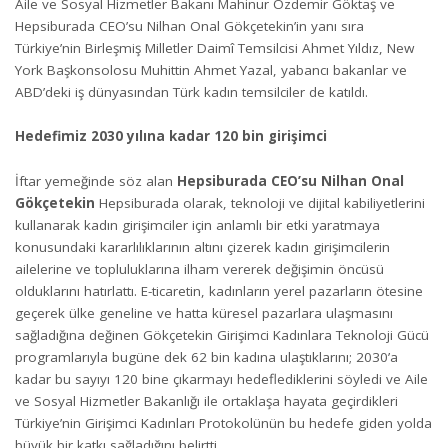
Aile ve Sosyal Hizmetler Bakanı Mahinur Özdemir Göktaş ve
Hepsiburada CEO’su Nilhan Onal Gökçetekin’in yanı sıra
Türkiye’nin Birleşmiş Milletler Daimî Temsilcisi Ahmet Yıldız, New
York Başkonsolosu Muhittin Ahmet Yazal, yabancı bakanlar ve
ABD’deki iş dünyasından Türk kadın temsilciler de katıldı.
Hedefimiz 2030 yılına kadar 120 bin girişimci
İftar yemeğinde söz alan
Hepsiburada CEO’su Nilhan Onal
Gökçetekin
Hepsiburada olarak, teknoloji ve dijital kabiliyetlerini
kullanarak kadın girişimciler için anlamlı bir etki yaratmaya
konusundaki kararlılıklarının altını çizerek kadın girişimcilerin
ailelerine ve topluluklarına ilham vererek değişimin öncüsü
olduklarını hatırlattı. E-ticaretin, kadınların yerel pazarların ötesine
geçerek ülke geneline ve hatta küresel pazarlara ulaşmasını
sağladığına değinen Gökçetekin Girişimci Kadınlara Teknoloji Gücü
programlarıyla bugüne dek 62 bin kadına ulaştıklarını; 2030’a
kadar bu sayıyı 120 bine çıkarmayı hedeflediklerini söyledi ve Aile
ve Sosyal Hizmetler Bakanlığı ile ortaklaşa hayata geçirdikleri
Türkiye’nin Girişimci Kadınları Protokolünün bu hedefe giden yolda
büyük bir katkı sağladığını belirtti.