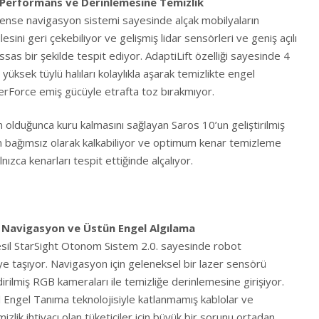
 Performans ve Derinlemesine Temizlik
nse navigasyon sistemi sayesinde alçak mobilyaların
lesini geri çekebiliyor ve gelişmiş lidar sensörleri ve geniş açılı
ssas bir şekilde tespit ediyor. AdaptiLift özelliği sayesinde 4
 yüksek tüylü halıları kolaylıkla aşarak temizlikte engel
rForce emiş gücüyle etrafta toz bırakmıyor.
 olduğunca kuru kalmasını sağlayan Saros 10’un geliştirilmiş
 bağımsız olarak kalkabiliyor ve optimum kenar temizleme
ızca kenarları tespit ettiğinde alçalıyor.
ı Navigasyon ve Üstün Engel Algılama
sil StarSight Otonom Sistem 2.0. sayesinde robot
ye taşıyor. Navigasyon için geleneksel bir lazer sensörü
rilmiş RGB kameraları ile temizliğe derinlemesine girişiyor.
 Engel Tanıma teknolojisiyle katlanmamış kablolar ve
zlik ihtiyacı olan tüketiciler için büyük bir sorunu ortadan