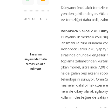
Dünyanın öncü akıllı temizlik 
yeniden şekillendiriyor. Yükse
ev temizliğini daha akıllı, zah
SONRAKİ HABER
Roborock Saros Z70: Dünya
Dünyanın ilk mekanik kollu s
lansmanı ile tüm dünyada kon
Roborock Saros Z70, yapay z
Tasarımı
sırasında önündeki engelleri t
sayesinde tozla
toplama zahmetinden kurtarıy
teması en aza
çıkan model, ultra ince 7,98 
indiriyor
halde gelen beş eksenli robo
teknolojisini sunuyor. OmniGr
nesneler dahil olmak üzere e
hem de dikey olarak açılabiliy
kullanım desteğine de sahip 