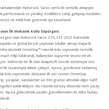
markalarından Roborock, Saros serisi ile temizlik anlayışını
k performanslı ve yenilikçi özelliklere sahip gelişmiş modeller,
metsiz ve etkili hale getirmek için tasarlandı.
nın İlk Mekanik Kollu Süpürgesi
üpürgesi olan Roborock Saros Z70, CES 2025 fuarındaki
uşuldu ve global birçok yayından ödüller almayı başardı.
eka destekli OmniGrip™ robotik kolu sayesinde temizlik
espit edip kaldırarak, kullanıcıları süpürme öncesi etrafı
or. Sektörde bir ilk olan AdaptiLift Gövde sistemiyle öne
cm’lik tasarımıyla dikkat çekiyor. Ayrıca, gövdesine katlanmış
tik kolu sayesinde, dünyanın ilk seri üretim OmniGrip
ip, çoraplar, sandaletler ve 300 gramın altındaki diğer hafif
ngelleri kaldırabiliyor. Bu robotik kol beş eksende hem yatay
or. Ayrıca gelecekteki yazılım güncellemeleri ile daha fazlası
olacak.