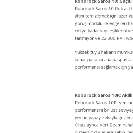
Roborock Saros 10: Güçlü
Roborock Saros 10 RetractSe
altını temizlemek için lazer ku
görüş modülü ile engelleri ha
cm’ye kadar kapı eşiklerini ve
tanımıyor ve 22.000 PA Hype
Yüksek tüylü halıların mümkün
kenar paspası ana paspastan
performansı sağlamak için yaln
Roborock Saros 10R: Akıll
Roborock Saros 10R, yeni ne
performansını bir üst seviye
yerine yapay zekayla güçlendi
Cihaz ayrıca VertiBeam Yanal
düzensiz duvarlara sahip, temi