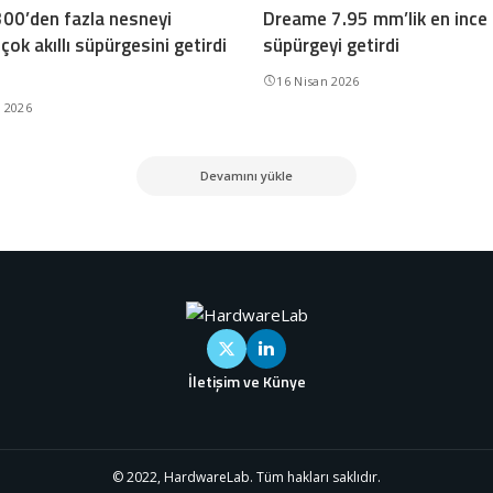
300’den fazla nesneyi
Dreame 7.95 mm’lik en ince
çok akıllı süpürgesini getirdi
süpürgeyi getirdi
16 Nisan 2026
n 2026
Devamını yükle
İletişim ve Künye
© 2022, HardwareLab. Tüm hakları saklıdır.