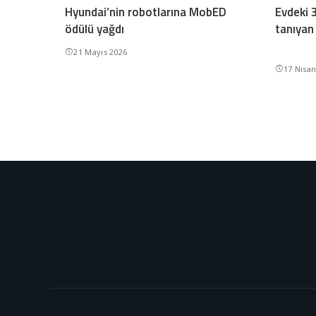
Hyundai’nin robotlarına MobED
Evdeki 
ödülü yağdı
tanıyan 
21 Mayıs 2026
17 Nisa