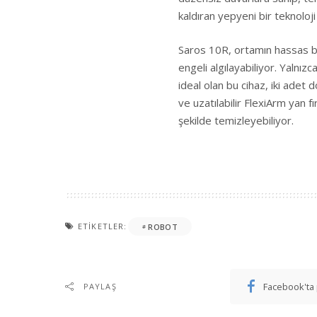
kaldıran yepyeni bir teknoloji 
Saros 10R, ortamın hassas bir
engeli algılayabiliyor. Yalnızc
ideal olan bu cihaz, iki adet 
ve uzatılabilir FlexiArm yan fı
şekilde temizleyebiliyor.
ETIKETLER:
ROBOT
Facebook'ta 
PAYLAŞ