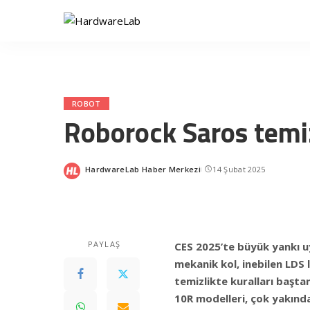
ROBOT
Roborock Saros temiz
HardwareLab Haber Merkezi
14 Şubat 2025
Posted
by
PAYLAŞ
CES 2025’te büyük yankı u
mekanik kol, inebilen LDS l
temizlikte kuralları başta
10R modelleri, çok yakında