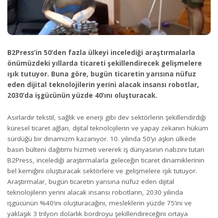
B2Press’in 50’den fazla ülkeyi incelediği araştırmalarla
önümüzdeki yıllarda ticareti şekillendirecek gelişmelere
ışık tutuyor. Buna göre, bugün ticaretin yarısına nüfuz
eden dijital teknolojilerin yerini alacak insansı robotlar,
2030’da işgücünün yüzde 40’ını oluşturacak.
Asırlardır tekstil, sağlık ve enerji gibi dev sektörlerin şekillendirdiği
küresel ticaret ağları, dijital teknolojilerin ve yapay zekanın hüküm
sürdüğü bir dinamizm kazanıyor. 10. yılında 50’yi aşkın ülkede
basın bülteni dağıtımı hizmeti vererek iş dünyasının nabzını tutan
B2Press, incelediği araştırmalarla geleceğin ticaret dinamiklerinin
bel kemiğini oluşturacak sektörlere ve gelişmelere ışık tutuyor.
Araştırmalar, bugün ticaretin yarısına nüfuz eden dijital
teknolojilerin yerini alacak insansı robotların, 2030 yılında
işgücünün %40’ını oluşturacağını, mesleklerin yüzde 75’ini ve
yaklaşık 3 trilyon dolarlık bordroyu şekillendireceğini ortaya