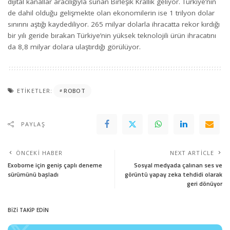
dijital kanallar aracılığıyla sunan Birleşik Krallık geliyor. Türkiye’nin
de dahil olduğu gelişmekte olan ekonomilerin ise 1 trilyon dolar
sınırını aştığı kaydediliyor. 265 milyar dolarla ihracatta rekor kırdığı
bir yılı geride bırakan Türkiye’nin yüksek teknolojili ürün ihracatını
da 8,8 milyar dolara ulaştırdığı görülüyor.
ETIKETLER:
ROBOT
PAYLAŞ
ÖNCEKI HABER
NEXT ARTICLE
Exoborne için geniş çaplı deneme
Sosyal medyada çalınan ses ve
sürümünü başladı
görüntü yapay zeka tehdidi olarak
geri dönüyor
BİZİ TAKİP EDİN