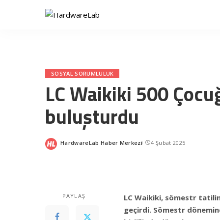
SOSYAL SORUMLULUK
LC Waikiki 500 Çocuğ
buluşturdu
HardwareLab Haber Merkezi
4 Şubat 2025
Posted
by
PAYLAŞ
LC Waikiki, sömestr tatilin
geçirdi. Sömestr dönemind