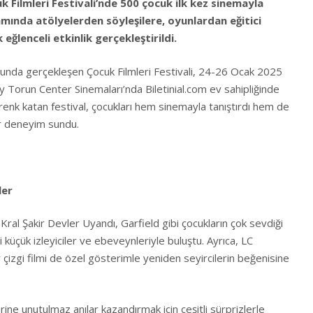
k Filmleri Festivali’nde 500 çocuk ilk kez sinemayla
mında atölyelerden söyleşilere, oyunlardan eğitici
eğlenceli etkinlik gerçekleştirildi.
ğunda gerçekleşen Çocuk Filmleri Festivali, 24-26 Ocak 2025
y Torun Center Sinemaları’nda Biletinial.com ev sahipliğinde
renk katan festival, çocukları hem sinemayla tanıştırdı hem de
bir deneyim sundu.
ler
Kral Şakir Devler Uyandı, Garfield gibi çocukların çok sevdiği
küçük izleyiciler ve ebeveynleriyle buluştu. Ayrıca, LC
çizgi filmi de özel gösterimle yeniden seyircilerin beğenisine
erine unutulmaz anılar kazandırmak için çeşitli sürprizlerle