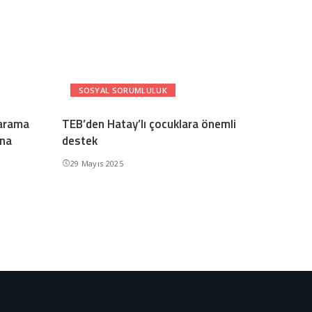
SOSYAL SORUMLULUK
 arama
TEB’den Hatay’lı çocuklara önemli
una
destek
29 Mayıs 2025