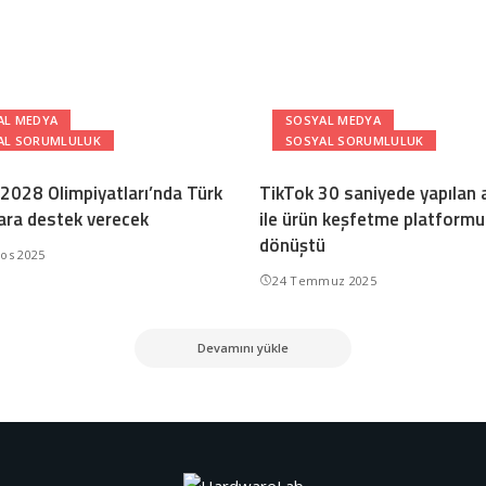
AL MEDYA
SOSYAL MEDYA
AL SORUMLULUK
SOSYAL SORUMLULUK
 2028 Olimpiyatları’nda Türk
TikTok 30 saniyede yapılan
ara destek verecek
ile ürün keşfetme platform
dönüştü
tos 2025
24 Temmuz 2025
Devamını yükle