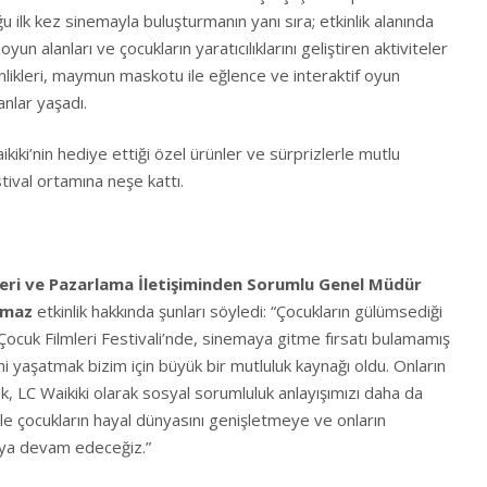
u ilk kez sinemayla buluşturmanın yanı sıra; etkinlik alanında
oyun alanları ve çocukların yaratıcılıklarını geliştiren aktiviteler
likleri, maymun maskotu ile eğlence ve interaktif oyun
 anlar yaşadı.
kiki’nin hediye ettiği özel ürünler ve sürprizlerle mutlu
estival ortamına neşe kattı.
leri ve Pazarlama İletişiminden Sorumlu Genel Müdür
ılmaz
etkinlik hakkında şunları söyledi: “Çocukların gülümsediği
. Çocuk Filmleri Festivali’nde, sinemaya gitme fırsatı bulamamış
 yaşatmak bizim için büyük bir mutluluk kaynağı oldu. Onların
, LC Waikiki olarak sosyal sorumluluk anlayışımızı daha da
rle çocukların hayal dünyasını genişletmeye ve onların
aya devam edeceğiz.”