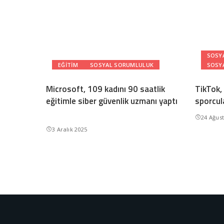
SOSY
EĞITIM
SOSYAL SORUMLULUK
SOSY
Microsoft, 109 kadını 90 saatlik
TikTok,
eğitimle siber güvenlik uzmanı yaptı
sporcul
24 Ağus
3 Aralık 2025