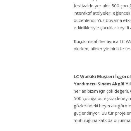
festivalde yer aldı. 500 çocuğ
interaktif atölyeler, eğlenceli 
düzenlendi. Yüz boyama etkin
etkinlikleriyle çocuklar keyifli
Küçük misafirler ayrıca LC Wai
olurken, aileleriyle birlikte f
LC Waikiki Müşteri İçgörü
Yardımcısı Sinem Akgül Y
her an bizim için çok değerli
500 çocuğa bu eşsiz deneyimi
gözlerindeki heyecanı görmek
güçlendiriyor. Bu tür projele
mutluluğuna katkıda bulunm