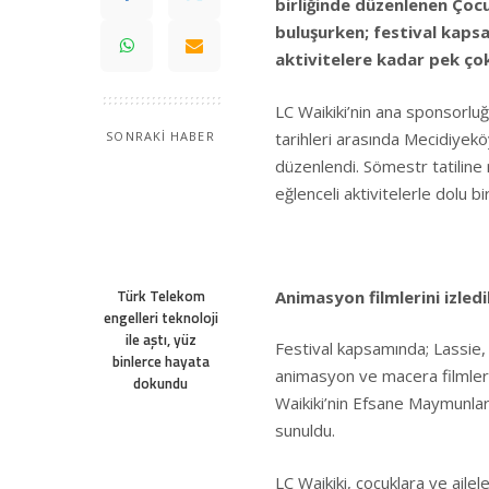
birliğinde düzenlenen Çocu
buluşurken; festival kapsa
aktivitelere kadar pek çok 
LC Waikiki’nin ana sponsorlu
tarihleri arasında Mecidiyekö
SONRAKİ HABER
düzenlendi. Sömestr tatiline 
eğlenceli aktivitelerle dolu 
Türk Telekom
Animasyon filmlerini izledi
engelleri teknoloji
ile aştı, yüz
Festival kapsamında; Lassie, 
binlerce hayata
animasyon ve macera filmleri 
dokundu
Waikiki’nin Efsane Maymunlar 
sunuldu.
LC Waikiki, çocuklara ve ailel