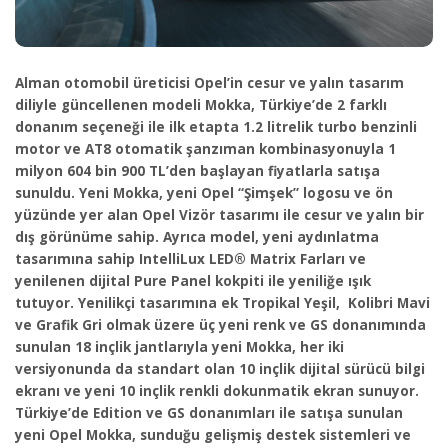
Alman otomobil üreticisi Opel’in cesur ve yalın tasarım
diliyle güncellenen modeli Mokka, Türkiye’de 2 farklı
donanım seçeneği ile ilk etapta
1.2 litrelik turbo benzinli
motor ve AT8 otomatik şanzıman kombinasyonuyla 1
milyon 604 bin 900 TL’den başlayan fiyatlarla satışa
sunuldu. Yeni Mokka, yeni Opel “Şimşek” logosu ve ön
yüzünde yer alan Opel Vizör tasarımı ile cesur ve yalın bir
dış görünüme sahip. Ayrıca model, yeni aydınlatma
tasarımına sahip IntelliLux LED® Matrix Farları ve
yenilenen dijital Pure Panel kokpiti ile yeniliğe ışık
tutuyor. Yenilikçi tasarımına ek Tropikal Yeşil, Kolibri Mavi
ve Grafik Gri olmak üzere üç yeni renk ve GS donanımında
sunulan 18 inçlik jantlarıyla yeni Mokka, her iki
versiyonunda da standart olan 10 inçlik dijital sürücü bilgi
ekranı ve yeni 10 inçlik renkli dokunmatik ekran sunuyor.
Türkiye’de Edition ve GS donanımları ile satışa sunulan
yeni Opel Mokka, sunduğu gelişmiş destek sistemleri ve