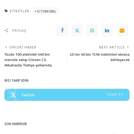
ETIKETLER:
OTOMOBIL
PAYLAŞ
ÖNCEKI HABER
NEXT ARTICLE
Yüzde 100 elektrikli 440 km
LG’nin 40 bin TL’lik indirimleri ekrana
menzile sahip Citroen C3,
kilitleyecek
ilkbaharda Türkiye yollarında
BİZİ TAKİP EDİN
Twitter
TAKIP ET
SON HABERLER