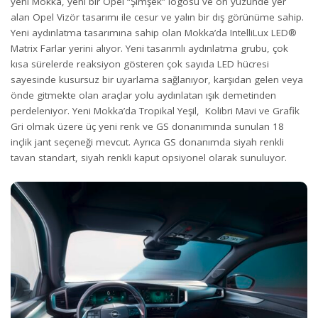
yeni Mokka, yeni bir Opel “Şimşek” logosu ve ön yüzünde yer
alan Opel Vizör tasarımı ile cesur ve yalın bir dış görünüme sahip.
Yeni aydınlatma tasarımına sahip olan Mokka’da IntelliLux LED®
Matrix Farlar yerini alıyor. Yeni tasarımlı aydınlatma grubu, çok
kısa sürelerde reaksiyon gösteren çok sayıda LED hücresi
sayesinde kusursuz bir uyarlama sağlanıyor, karşıdan gelen veya
önde gitmekte olan araçlar yolu aydınlatan ışık demetinden
perdeleniyor. Yeni Mokka’da Tropikal Yeşil, Kolibri Mavi ve Grafik
Gri olmak üzere üç yeni renk ve GS donanımında sunulan 18
inçlik jant seçeneği mevcut. Ayrıca GS donanımda siyah renkli
tavan standart, siyah renkli kaput opsiyonel olarak sunuluyor.