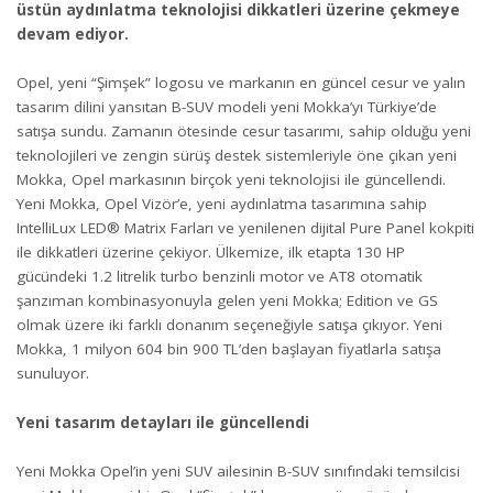
üstün aydınlatma teknolojisi dikkatleri üzerine çekmeye
devam ediyor.
Opel, yeni “Şimşek” logosu ve markanın en güncel cesur ve yalın
tasarım dilini yansıtan B-SUV modeli yeni Mokka’yı Türkiye’de
satışa sundu. Zamanın ötesinde cesur tasarımı, sahip olduğu yeni
teknolojileri ve zengin sürüş destek sistemleriyle öne çıkan yeni
Mokka, Opel markasının birçok yeni teknolojisi ile güncellendi.
Yeni Mokka, Opel Vizör’e, yeni aydınlatma tasarımına sahip
IntelliLux LED® Matrix Farları ve yenilenen dijital Pure Panel kokpiti
ile dikkatleri üzerine çekiyor. Ülkemize, ilk etapta 130 HP
gücündeki 1.2 litrelik turbo benzinli motor ve AT8 otomatik
şanzıman kombinasyonuyla gelen yeni Mokka; Edition ve GS
olmak üzere iki farklı donanım seçeneğiyle satışa çıkıyor. Yeni
Mokka, 1 milyon 604 bin 900 TL’den başlayan fiyatlarla satışa
sunuluyor.
Yeni tasarım detayları ile güncellendi
Yeni Mokka Opel’in yeni SUV ailesinin B-SUV sınıfındaki temsilcisi