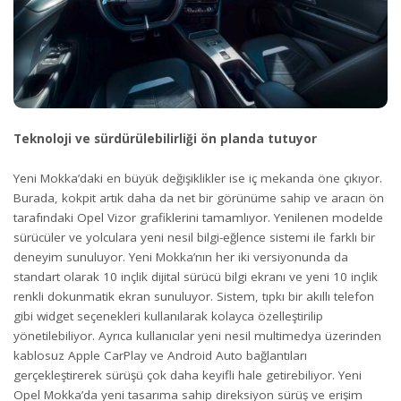
Teknoloji ve sürdürülebilirliği ön planda tutuyor
Yeni Mokka’daki en büyük değişiklikler ise iç mekanda öne çıkıyor.
Burada, kokpit artık daha da net bir görünüme sahip ve aracın ön
tarafındaki Opel Vizor grafiklerini tamamlıyor. Yenilenen modelde
sürücüler ve yolculara yeni nesil bilgi-eğlence sistemi ile farklı bir
deneyim sunuluyor. Yeni Mokka’nın her iki versiyonunda da
standart olarak 10 inçlik dijital sürücü bilgi ekranı ve yeni 10 inçlik
renkli dokunmatik ekran sunuluyor. Sistem, tıpkı bir akıllı telefon
gibi widget seçenekleri kullanılarak kolayca özelleştirilip
yönetilebiliyor. Ayrıca kullanıcılar yeni nesil multimedya üzerinden
kablosuz Apple CarPlay ve Android Auto bağlantıları
gerçekleştirerek sürüşü çok daha keyifli hale getirebiliyor. Yeni
Opel Mokka’da yeni tasarıma sahip direksiyon sürüş ve erişim