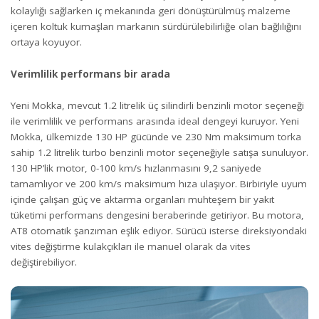
kolaylığı sağlarken iç mekanında geri dönüştürülmüş malzeme
içeren koltuk kumaşları markanın sürdürülebilirliğe olan bağlılığını
ortaya koyuyor.
Verimlilik performans bir arada
Yeni Mokka, mevcut 1.2 litrelik üç silindirli benzinli motor seçeneği
ile verimlilik ve performans arasında ideal dengeyi kuruyor. Yeni
Mokka, ülkemizde 130 HP gücünde ve 230 Nm maksimum torka
sahip 1.2 litrelik turbo benzinli motor seçeneğiyle satışa sunuluyor.
130 HP’lik motor, 0-100 km/s hızlanmasını 9,2 saniyede
tamamlıyor ve 200 km/s maksimum hıza ulaşıyor. Birbiriyle uyum
içinde çalışan güç ve aktarma organları muhteşem bir yakıt
tüketimi performans dengesini beraberinde getiriyor. Bu motora,
AT8 otomatik şanzıman eşlik ediyor. Sürücü isterse direksiyondaki
vites değiştirme kulakçıkları ile manuel olarak da vites
değiştirebiliyor.