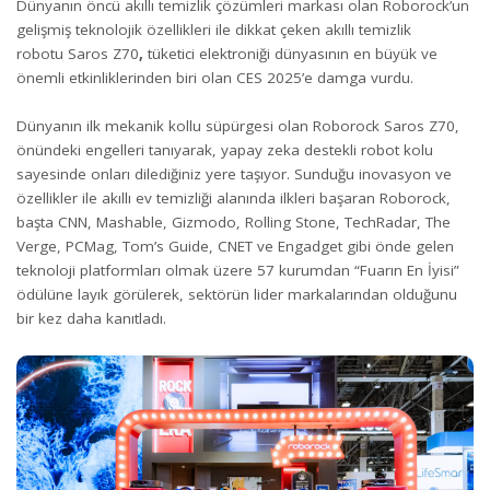
Dünyanın öncü akıllı temizlik çözümleri markası olan Roborock’un
gelişmiş teknolojik özellikleri ile dikkat çeken akıllı temizlik
robotu Saros Z70
,
tüketici elektroniği dünyasının en büyük ve
önemli etkinliklerinden biri olan CES 2025’e damga vurdu.
Dünyanın ilk mekanik kollu süpürgesi olan Roborock Saros Z70,
önündeki engelleri tanıyarak, yapay zeka destekli robot kolu
sayesinde onları dilediğiniz yere taşıyor. Sunduğu inovasyon ve
özellikler ile akıllı ev temizliği alanında ilkleri başaran Roborock,
başta CNN, Mashable, Gizmodo, Rolling Stone, TechRadar, The
Verge, PCMag, Tom’s Guide, CNET ve Engadget gibi önde gelen
teknoloji platformları olmak üzere 57 kurumdan “Fuarın En İyisi”
ödülüne layık görülerek, sektörün lider markalarından olduğunu
bir kez daha kanıtladı.