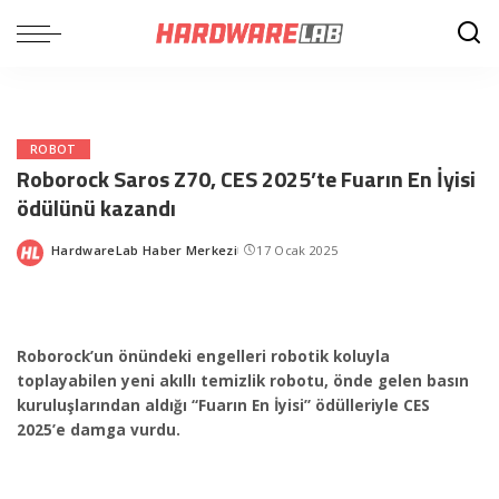
ROBOT
Roborock Saros Z70, CES 2025’te Fuarın En İyisi
ödülünü kazandı
HardwareLab Haber Merkezi
17 Ocak 2025
Posted
by
Roborock’un önündeki engelleri robotik koluyla
toplayabilen yeni akıllı temizlik robotu, önde gelen basın
kuruluşlarından aldığı “Fuarın En İyisi” ödülleriyle CES
2025’e damga vurdu.