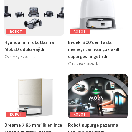
ROBOT
ROBOT
Hyundai’nin robotlarına
Evdeki 300’den fazla
MobED ödülü yağdı
nesneyi tanıyan çok akıllı
süpürgesini getirdi
21 Mayıs 2026
17 Nisan 2026
ROBOT
ROBOT
Dreame 7.95 mm’lik en ince
Robot süpürge pazarına