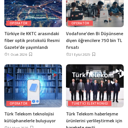
OPERATÖR
OPERATÖR
Türkiye ile KKTC arasındaki
Vodafone’den Bi Düşünsene
fiber optik protokolü Resmi
diyen öğrencilere 750 bin TL
Gazete’de yayımlandı
fırsatı
1 Ocak 2026
21 Eylül 2025
OPERATÖR
TÜKETICI ELEKTRONIĞI
Türk Telekom teknolojisi
Türk Telekom haberleşme
kütüphanelerle buluşuyor
ürünlerini yerlileştirmek için
harekete geçti
31 Mart 2025