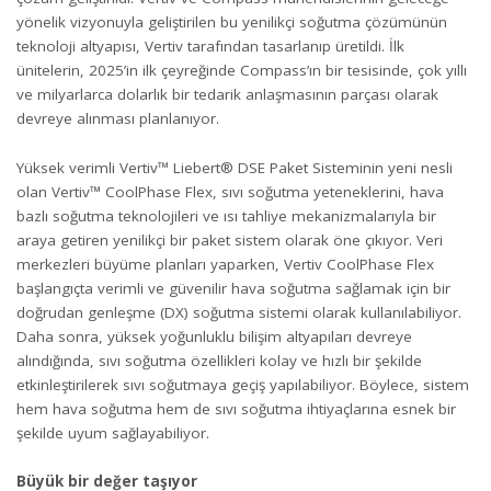
yönelik vizyonuyla geliştirilen bu yenilikçi soğutma çözümünün
teknoloji altyapısı, Vertiv tarafından tasarlanıp üretildi. İlk
ünitelerin, 2025’in ilk çeyreğinde Compass’ın bir tesisinde, çok yıllı
ve milyarlarca dolarlık bir tedarik anlaşmasının parçası olarak
devreye alınması planlanıyor.
Yüksek verimli Vertiv™ Liebert® DSE Paket Sisteminin yeni nesli
olan
Vertiv™ CoolPhase Flex
, sıvı soğutma yeteneklerini, hava
bazlı soğutma teknolojileri ve ısı tahliye mekanizmalarıyla bir
araya getiren yenilikçi bir paket sistem olarak öne çıkıyor. Veri
merkezleri büyüme planları yaparken, Vertiv CoolPhase Flex
başlangıçta verimli ve güvenilir hava soğutma sağlamak için bir
doğrudan genleşme (DX) soğutma sistemi olarak kullanılabiliyor.
Daha sonra, yüksek yoğunluklu bilişim altyapıları devreye
alındığında, sıvı soğutma özellikleri kolay ve hızlı bir şekilde
etkinleştirilerek sıvı soğutmaya geçiş yapılabiliyor. Böylece, sistem
hem hava soğutma hem de sıvı soğutma ihtiyaçlarına esnek bir
şekilde uyum sağlayabiliyor.
Büyük bir değer taşıyor