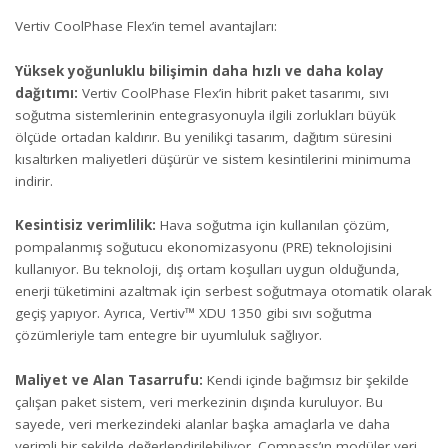
Vertiv CoolPhase Flex’in temel avantajları:
Yüksek yoğunluklu bilişimin daha hızlı ve daha kolay
dağıtımı:
Vertiv CoolPhase Flex’in hibrit paket tasarımı, sıvı
soğutma sistemlerinin entegrasyonuyla ilgili zorlukları büyük
ölçüde ortadan kaldırır. Bu yenilikçi tasarım, dağıtım süresini
kısaltırken maliyetleri düşürür ve sistem kesintilerini minimuma
indirir.
Kesintisiz verimlilik:
Hava soğutma için kullanılan çözüm,
pompalanmış soğutucu ekonomizasyonu (PRE) teknolojisini
kullanıyor. Bu teknoloji, dış ortam koşulları uygun olduğunda,
enerji tüketimini azaltmak için serbest soğutmaya otomatik olarak
geçiş yapıyor. Ayrıca, Vertiv™ XDU 1350 gibi sıvı soğutma
çözümleriyle tam entegre bir uyumluluk sağlıyor.
Maliyet ve Alan Tasarrufu:
Kendi içinde bağımsız bir şekilde
çalışan paket sistem, veri merkezinin dışında kuruluyor. Bu
sayede, veri merkezindeki alanlar başka amaçlarla ve daha
verimli bir şekilde değerlendirilebiliyor. Compass’ın modüler veri