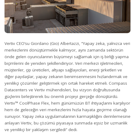
Vertiv CEO’su Giordano (Gio) Albertazzi, “Yapay zeka, yalnızca veri
merkezlerini dönüştürmekle kalmıyor, aynı zamanda sektörün
önde gelen oyuncularının büyümeyi sağlamak için iş birliği yapma
biçimlerini de yeniden şekillendiriyor. Veri merkezi işletmecileri,
müşteriler, çip üreticileri, altyapı sağlayıcıları, enerji şirketleri ve
diğer paydaşlar, yapay zekanın benimsenmesini hızlandırmak ve
yenilikçi çözümler geliştirmek için ortak hareket etmeli. Compass
Datacenters ve Vertiv mühendisleri, bu vizyon doğrultusunda
güçlerini birleştirerek bu önemli projeyi gerçeğe dönüştürdü.
Vertiv™ CoolPhase Flex, hem günümüzün BT ihtiyaçlarını karşılıyor
hem de geleceğin veri merkezlerini hızla hayata geçirme olanağı
sunuyor. Yapay zeka uygulamalarının karmaşıklığını derinlemesine
anlayan Vertiv, bu çözümü piyasaya sunmada eşsiz bir uzmanlık
ve yenilikçi bir yaklaşım sergiledi” dedi.