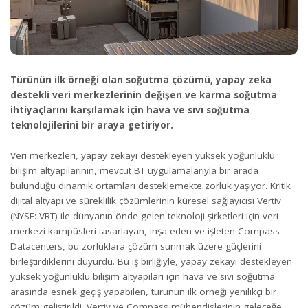
Türünün ilk örneği olan soğutma çözümü, yapay zeka
destekli veri merkezlerinin değişen ve karma soğutma
ihtiyaçlarını karşılamak için hava ve sıvı soğutma
teknolojilerini bir araya getiriyor.
Veri merkezleri, yapay zekayı destekleyen yüksek yoğunluklu
bilişim altyapılarının, mevcut BT uygulamalarıyla bir arada
bulunduğu dinamik ortamları desteklemekte zorluk yaşıyor. Kritik
dijital altyapı ve süreklilik çözümlerinin küresel sağlayıcısı
Vertiv
(NYSE: VRT) ile dünyanın önde gelen teknoloji şirketleri için veri
merkezi kampüsleri tasarlayan, inşa eden ve işleten
Compass
Datacenters
, bu zorluklara çözüm sunmak üzere güçlerini
birleştirdiklerini duyurdu. Bu iş birliğiyle, yapay zekayı destekleyen
yüksek yoğunluklu bilişim altyapıları için hava ve sıvı soğutma
arasında esnek geçiş yapabilen, türünün ilk örneği yenilikçi bir
çözüm geliştirildi. Vertiv ve Compass mühendislerinin geleceğe