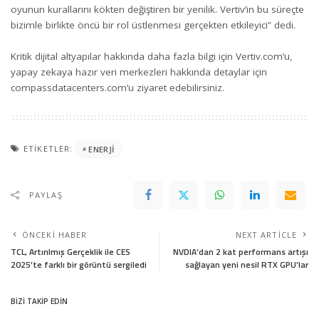
oyunun kurallarını kökten değiştiren bir yenilik. Vertiv’in bu süreçte
bizimle birlikte öncü bir rol üstlenmesi gerçekten etkileyici” dedi.
Kritik dijital altyapılar hakkında daha fazla bilgi için
Vertiv.com
’u,
yapay zekaya hazır veri merkezleri hakkında detaylar için
compassdatacenters.com
’u ziyaret edebilirsiniz.
ETIKETLER:
ENERJI
PAYLAŞ
ÖNCEKI HABER
NEXT ARTICLE
TCL, Artırılmış Gerçeklik ile CES
NVDIA’dan 2 kat performans artışı
2025’te farklı bir görüntü sergiledi
sağlayan yeni nesil RTX GPU’lar
BİZİ TAKİP EDİN