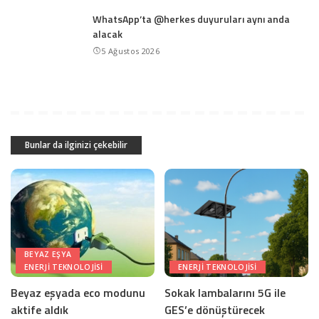
WhatsApp’ta @herkes duyuruları aynı anda
alacak
5 Ağustos 2026
Bunlar da ilginizi çekebilir
BEYAZ EŞYA
ENERJI TEKNOLOJISI
ENERJI TEKNOLOJISI
Beyaz eşyada eco modunu
Sokak lambalarını 5G ile
aktife aldık
GES’e dönüştürecek