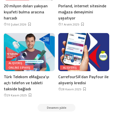
20 milyon doları yakışan
Porland, internet sitesinde
kıyafeti bulma aracına
mağaza deneyimini
harcadı
yaşatıyor
10 Şubat 2026
7 Aralık 2025
ALIŞVERIŞ
ONLINE SIPARIŞ
ALIŞVERIŞ
Türk Telekom eMağaza’yı
CarrefourSA’dan Payfour ile
açtı telefon ve tableti
alışveriş kredisi
takside bağladı
28 Kasım 2025
29 Kasım 2025
Devamını yükle