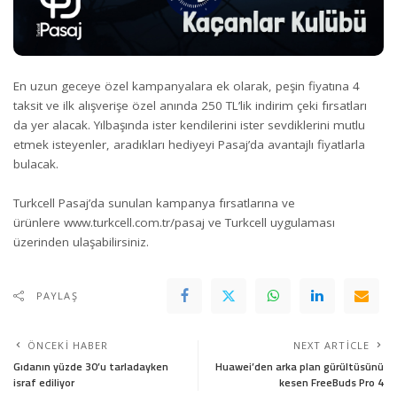
En uzun geceye özel kampanyalara ek olarak, peşin fiyatına 4
taksit ve ilk alışverişe özel anında 250 TL’lik indirim çeki fırsatları
da yer alacak. Yılbaşında ister kendilerini ister sevdiklerini mutlu
etmek isteyenler, aradıkları hediyeyi Pasaj’da avantajlı fiyatlarla
bulacak.
Turkcell Pasaj’da sunulan kampanya fırsatlarına ve
ürünlere
www.turkcell.com.tr/pasaj
ve Turkcell uygulaması
üzerinden ulaşabilirsiniz.
PAYLAŞ
ÖNCEKI HABER
NEXT ARTICLE
Gıdanın yüzde 30’u tarladayken
Huawei’den arka plan gürültüsünü
israf ediliyor
kesen FreeBuds Pro 4