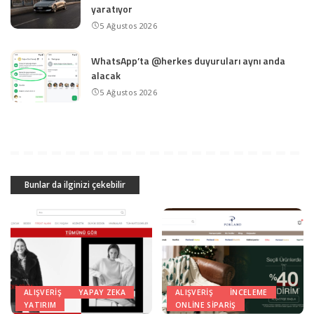
yaratıyor
5 Ağustos 2026
WhatsApp’ta @herkes duyuruları aynı anda
alacak
5 Ağustos 2026
Bunlar da ilginizi çekebilir
ALIŞVERIŞ
YAPAY ZEKA
ALIŞVERIŞ
INCELEME
YATIRIM
ONLINE SIPARIŞ