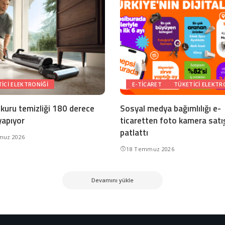
ICI ELEKTRONIĞI
E-TICARET
TÜKETICI ELEKTR
 kuru temizliği 180 derece
Sosyal medya bağımlılığı e-
yapıyor
ticaretten foto kamera satış
patlattı
muz 2026
18 Temmuz 2026
Devamını yükle