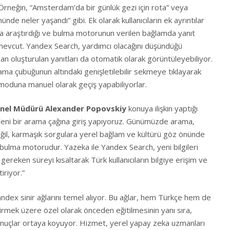
Örneğin, “Amsterdam’da bir günlük gezi için rota” veya
ünde neler yaşandı” gibi. Ek olarak kullanıcıların ek ayrıntılar
zla araştırdığı ve bulma motorunun verilen bağlamda yanıt
mevcut. Yandex Search, yardımcı olacağını düşündüğü
n oluşturulan yanıtları da otomatik olarak görüntüleyebiliyor.
arama çubuğunun altındaki genişletilebilir sekmeye tıklayarak
 moduna manuel olarak geçiş yapabiliyorlar.
enel Müdürü Alexander Popovskiy
konuya ilişkin yaptığı
eni bir arama çağına giriş yapıyoruz. Günümüzde arama,
değil, karmaşık sorgulara yerel bağlam ve kültürü göz önünde
 bulma motorudur. Yazeka ile Yandex Search, yeni bilgileri
ereken süreyi kısaltarak Türk kullanıcıların bilgiye erişim ve
iriyor.”
ndex sinir ağlarını temel alıyor. Bu ağlar, hem Türkçe hem de
tirmek üzere özel olarak önceden eğitilmesinin yanı sıra,
 sonuçlar ortaya koyuyor. Hizmet, yerel yapay zeka uzmanları