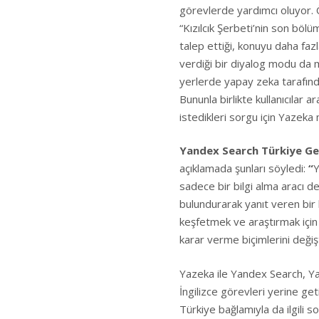
görevlerde yardımcı oluyor. 
“Kızılcık Şerbeti’nin son bölüm
talep ettiği, konuyu daha fa
verdiği bir diyalog modu da 
yerlerde yapay zeka tarafında
Bununla birlikte kullanıcılar 
istedikleri sorgu için Yazeka
Yandex Search
Türkiye G
açıklamada şunları söyledi:
“
Y
sadece bir bilgi alma aracı 
bulundurarak yanıt veren bir
keşfetmek ve araştırmak için g
karar verme biçimlerini değişt
Yazeka ile Yandex Search, Ya
İngilizce görevleri yerine ge
Türkiye bağlamıyla da ilgili