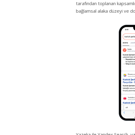
tarafından toplanan kapsamlı 
bağlamsal alaka düzeyi ve do
Yazeka ile Yandex Search, ya