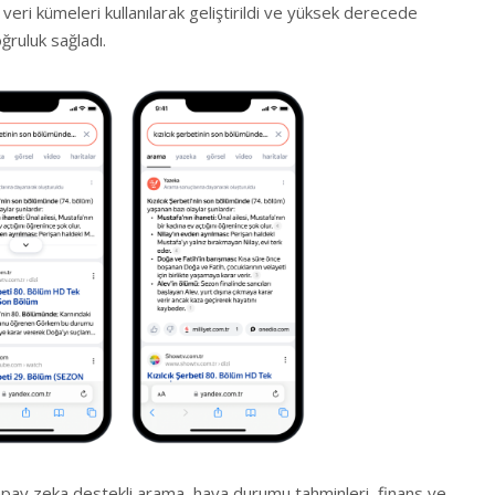
veri kümeleri kullanılarak geliştirildi ve yüksek derecede
ğruluk sağladı.
pay zeka destekli arama, hava durumu tahminleri, finans ve