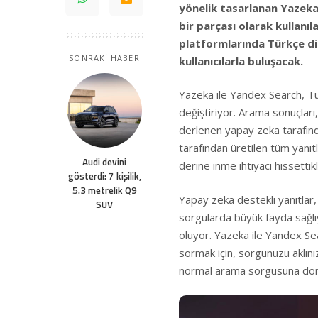
yönelik tasarlanan Yazeka
bir parçası olarak kullanı
platformlarında Türkçe di
SONRAKİ HABER
kullanıcılarla buluşacak.
Yazeka ile Yandex Search, Tü
değiştiriyor. Arama sonuçları
derlenen yapay zeka tarafınd
tarafından üretilen tüm yanıtla
Audi devini
derine inme ihtiyacı hissettik
gösterdi: 7 kişilik,
5.3 metrelik Q9
Yapay zeka destekli yanıtlar,
SUV
sorgularda büyük fayda sağlı
oluyor. Yazeka ile Yandex Searc
sormak için, sorgunuzu aklınız
normal arama sorgusuna dön