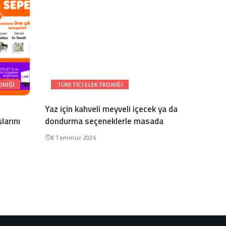
ONIĞI
TÜKETICI ELEKTRONIĞI
Yaz için kahveli meyveli içecek ya da
larını
dondurma seçeneklerle masada
8 Temmuz 2026