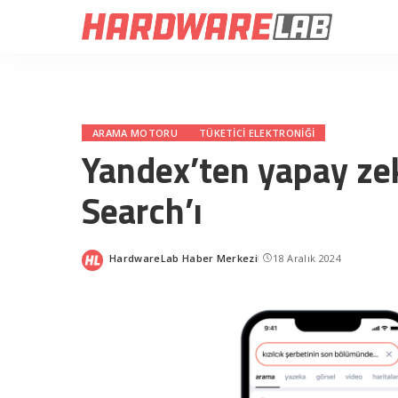
ARAMA MOTORU
TÜKETICI ELEKTRONIĞI
Yandex’ten yapay ze
Search’ı
HardwareLab Haber Merkezi
18 Aralık 2024
Posted
by