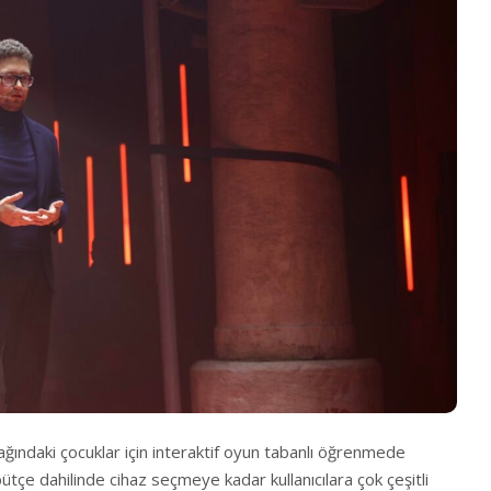
çağındaki çocuklar için interaktif oyun tabanlı öğrenmede
bütçe dahilinde cihaz seçmeye kadar kullanıcılara çok çeşitli