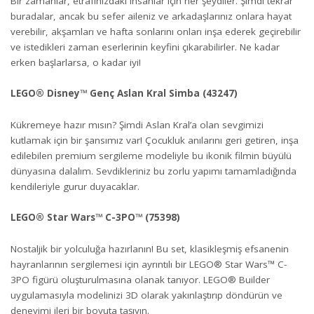
Bir zamanlar, etrafınızdaki insanlar için her şeydiler. Şimdi tekrar
buradalar, ancak bu sefer aileniz ve arkadaşlarınız onlara hayat
verebilir, akşamları ve hafta sonlarını onları inşa ederek geçirebilir
ve istedikleri zaman eserlerinin keyfini çıkarabilirler. Ne kadar
erken başlarlarsa, o kadar iyi!
LEGO® Disney™ Genç Aslan Kral Simba (43247)
Kükremeye hazır mısın? Şimdi Aslan Kral’a olan sevgimizi
kutlamak için bir şansımız var! Çocukluk anılarını geri getiren, inşa
edilebilen premium sergileme modeliyle bu ikonik filmin büyülü
dünyasına dalalım. Sevdikleriniz bu zorlu yapımı tamamladığında
kendileriyle gurur duyacaklar.
LEGO® Star Wars™ C-3PO™ (75398)
Nostaljik bir yolculuğa hazırlanın! Bu set, klasikleşmiş efsanenin
hayranlarının sergilemesi için ayrıntılı bir LEGO® Star Wars™ C-
3PO figürü oluşturulmasına olanak tanıyor. LEGO® Builder
uygulamasıyla modelinizi 3D olarak yakınlaştırıp döndürün ve
deneyimi ileri bir boyuta taşıyın.