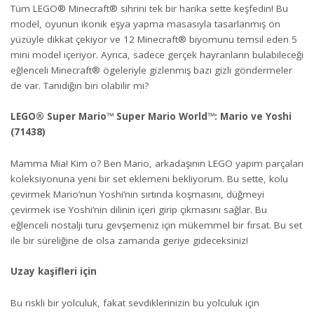
Tüm LEGO® Minecraft® sihrini tek bir harika sette keşfedin! Bu
model, oyunun ikonik eşya yapma masasıyla tasarlanmış ön
yüzüyle dikkat çekiyor ve 12 Minecraft® biyomunu temsil eden 5
mini model içeriyor. Ayrıca, sadece gerçek hayranların bulabileceği
eğlenceli Minecraft® ögeleriyle gizlenmiş bazı gizli göndermeler
de var. Tanıdığın biri olabilir mi?
LEGO® Super Mario™ Super Mario World™: Mario ve Yoshi
(71438)
Mamma Mia! Kim o? Ben Mario, arkadaşının LEGO yapım parçaları
koleksiyonuna yeni bir set eklemeni bekliyorum. Bu sette, kolu
çevirmek Mario’nun Yoshi’nin sırtında koşmasını, düğmeyi
çevirmek ise Yoshi’nin dilinin içeri girip çıkmasını sağlar. Bu
eğlenceli nostalji turu gevşemeniz için mükemmel bir fırsat. Bu set
ile bir süreliğine de olsa zamanda geriye gideceksiniz!
Uzay kaşifleri için
Bu riskli bir yolculuk, fakat sevdiklerinizin bu yolculuk için