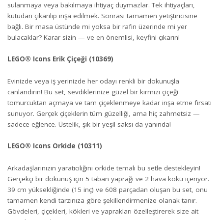
sulanmaya veya bakılmaya ihtiyaç duymazlar. Tek ihtiyaçları,
kutudan çıkarılıp inşa edilmek. Sonrası tamamen yetiştiricisine
bağlı. Bir masa üstünde mi yoksa bir rafın üzerinde mi yer
bulacaklar? Karar sizin — ve en önemlisi, keyfini çıkarın!
LEGO® Icons Erik Çiçeği (10369)
Evinizde veya iş yerinizde her odayı renkli bir dokunuşla
canlandırın! Bu set, sevdiklerinize güzel bir kırmızı çiçeği
tomurcuktan açmaya ve tam çiçeklenmeye kadar inşa etme fırsatı
sunuyor. Gerçek çiçeklerin tüm güzelliği, ama hiç zahmetsiz —
sadece eğlence. Üstelik, şık bir yeşil saksı da yanında!
LEGO® Icons Orkide (10311)
Arkadaşlarınızın yaratıcılığını orkide temalı bu setle destekleyin!
Gerçekçi bir dokunuş için 5 taban yaprağı ve 2 hava kökü içeriyor.
39 cm yüksekliğinde (15 inç) ve 608 parçadan oluşan bu set, onu
tamamen kendi tarzınıza göre şekillendirmenize olanak tanır.
Gövdeleri, çiçekleri, kökleri ve yaprakları özelleştirerek size ait