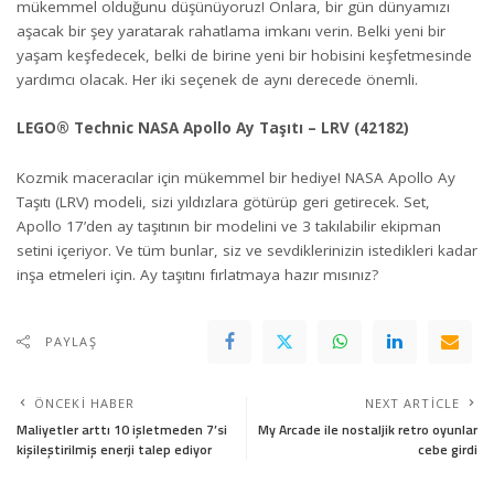
mükemmel olduğunu düşünüyoruz! Onlara, bir gün dünyamızı
aşacak bir şey yaratarak rahatlama imkanı verin. Belki yeni bir
yaşam keşfedecek, belki de birine yeni bir hobisini keşfetmesinde
yardımcı olacak. Her iki seçenek de aynı derecede önemli.
LEGO® Technic NASA Apollo Ay Taşıtı – LRV (42182)
Kozmik maceracılar için mükemmel bir hediye! NASA
Apollo Ay
Taşıtı
(LRV) modeli, sizi yıldızlara götürüp geri getirecek. Set,
Apollo 17’den ay taşıtının bir modelini ve 3 takılabilir ekipman
setini içeriyor. Ve tüm bunlar, siz ve sevdiklerinizin istedikleri kadar
inşa etmeleri için. Ay taşıtını fırlatmaya hazır mısınız?
PAYLAŞ
ÖNCEKI HABER
NEXT ARTICLE
Maliyetler arttı 10 işletmeden 7’si
My Arcade ile nostaljik retro oyunlar
kişileştirilmiş enerji talep ediyor
cebe girdi