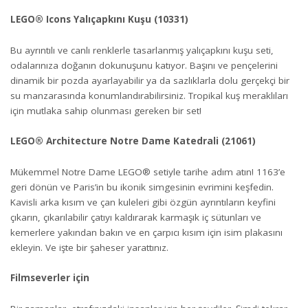
LEGO® Icons Yalıçapkını Kuşu (10331)
Bu ayrıntılı ve canlı renklerle tasarlanmış yalıçapkını kuşu seti,
odalarınıza doğanın dokunuşunu katıyor. Başını ve pençelerini
dinamik bir pozda ayarlayabilir ya da sazlıklarla dolu gerçekçi bir
su manzarasında konumlandırabilirsiniz. Tropikal kuş meraklıları
için mutlaka sahip olunması gereken bir set!
LEGO® Architecture Notre Dame Katedrali (21061)
Mükemmel Notre Dame LEGO® setiyle tarihe adım atın! 1163’e
geri dönün ve Paris’in bu ikonik simgesinin evrimini keşfedin.
Kavisli arka kısım ve çan kuleleri gibi özgün ayrıntıların keyfini
çıkarın, çıkarılabilir çatıyı kaldırarak karmaşık iç sütunları ve
kemerlere yakından bakın ve en çarpıcı kısım için isim plakasını
ekleyin. Ve işte bir şaheser yarattınız.
Filmseverler için