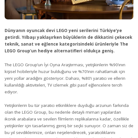
Dünyanın oyuncak devi LEGO yeni serilerini Türkiye’ye
getirdi. Yılbaşı yaklaşırken büyüklerin de dikkatini çekecek
teknik, sanat ve eğlence kategorisindeki ürünleriyle The
LEGO Group’un hediye alternatifleri oldukça geniş.
The LEGO Group’un İyi Oyna Araştırması, yetişkinlerin %90’ının
kişisel hobileriyle huzur bulduğunu ve %70’inin rahatlamak için
yeni yollar aradığını gösteriyor. Dahası, %80’i yaratıcı ve ellerin
kullanıldığı aktiviteleri, TV izlemek gibi pasif eğlencelere tercih
ediyor.
Yetişkinlerin bu tür yaratıcı etkinliklere duyduğu arzunun farkında
olan the LEGO Group, bu nedenle detaylı mimari yapılardan
ikonik arabalara ve sevilen filmlerin replikalarına kadar, özellikle
yetişkinler için tasarlanmış geniş bir seçki sunuyor. O zaman siz de
bu yıl sevdiklerinize, onları neşelendirecek, yaratıcılıklarını