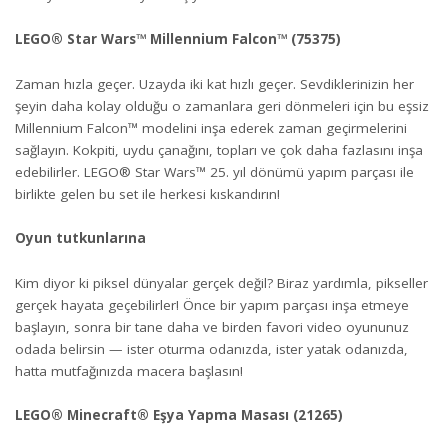
LEGO® Star Wars™ Millennium Falcon™ (75375)
Zaman hızla geçer. Uzayda iki kat hızlı geçer. Sevdiklerinizin her
şeyin daha kolay olduğu o zamanlara geri dönmeleri için bu eşsiz
Millennium Falcon™ modelini inşa ederek zaman geçirmelerini
sağlayın. Kokpiti, uydu çanağını, topları ve çok daha fazlasını inşa
edebilirler. LEGO® Star Wars™ 25. yıl dönümü yapım parçası ile
birlikte gelen bu set ile herkesi kıskandırın!
Oyun tutkunlarına
Kim diyor ki piksel dünyalar gerçek değil? Biraz yardımla, pikseller
gerçek hayata geçebilirler! Önce bir yapım parçası inşa etmeye
başlayın, sonra bir tane daha ve birden favori video oyununuz
odada belirsin — ister oturma odanızda, ister yatak odanızda,
hatta mutfağınızda macera başlasın!
LEGO® Minecraft® Eşya Yapma Masası (21265)