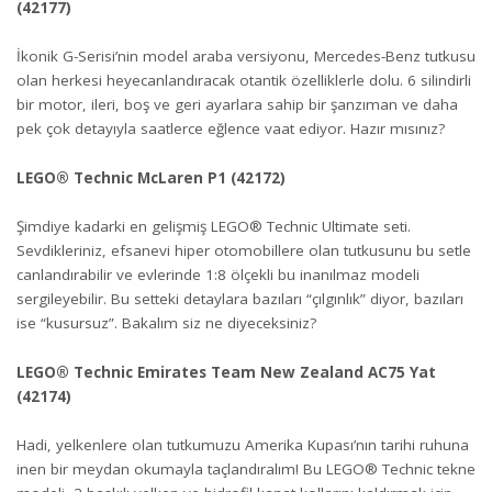
(42177)
İkonik G-Serisi’nin model araba versiyonu, Mercedes-Benz tutkusu
olan herkesi heyecanlandıracak otantik özelliklerle dolu. 6 silindirli
bir motor, ileri, boş ve geri ayarlara sahip bir şanzıman ve daha
pek çok detayıyla saatlerce eğlence vaat ediyor. Hazır mısınız?
LEGO® Technic McLaren P1 (42172)
Şimdiye kadarki en gelişmiş LEGO® Technic Ultimate seti.
Sevdikleriniz, efsanevi hiper otomobillere olan tutkusunu bu setle
canlandırabilir ve evlerinde 1:8 ölçekli bu inanılmaz modeli
sergileyebilir. Bu setteki detaylara bazıları “çılgınlık” diyor, bazıları
ise “kusursuz”. Bakalım siz ne diyeceksiniz?
LEGO® Technic Emirates Team New Zealand AC75 Yat
(42174)
Hadi, yelkenlere olan tutkumuzu Amerika Kupası’nın tarihi ruhuna
inen bir meydan okumayla taçlandıralım! Bu LEGO® Technic tekne