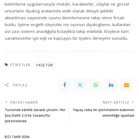
betimleme uygulamasıyla mekân, karakterler, olaylar ve görsel
unsurların diyalog aralarında anlık olarak detaylı şekilde
aktarılması sayesinde oyunu derinlemesine takip etme fırsatı
buldu. İşitme engelli izleyiciler ise oyunun diyaloglarını, kullanılan
üst yazı sistemi aracılığıyla kolaylıkla takip edebildi. Böylece tüm
sanatseverler için eşit ve kapsayıcı bir tiyatro deneyimi sunuldu.
ETIKETLER:
KÜLTÜR
PAYLAŞ
ÖNCEKI HABER
NEXT ARTICLE
Turizmde kârlılık daraldı çözüm: Her
Yapay zeka ile işletmelerin bakımını
Şey Dahil 2.0 ile tasarruflu
verimliliğe ayarladı
işletmelerde
BİZİ TAKİP EDİN