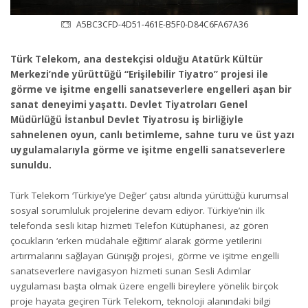
A5BC3CFD-4D51-461E-B5F0-D84C6FA67A36
Türk Telekom, ana destekçisi olduğu Atatürk Kültür
Merkezi’nde yürüttüğü “Erişilebilir Tiyatro” projesi ile
görme ve işitme engelli sanatseverlere engelleri aşan bir
sanat deneyimi yaşattı. Devlet Tiyatroları Genel
Müdürlüğü İstanbul Devlet Tiyatrosu iş birliğiyle
sahnelenen oyun, canlı betimleme, sahne turu ve üst yazı
uygulamalarıyla görme ve işitme engelli sanatseverlere
sunuldu.
Türk Telekom ‘Türkiye’ye Değer’ çatısı altında yürüttüğü kurumsal
sosyal sorumluluk projelerine devam ediyor. Türkiye’nin ilk
telefonda sesli kitap hizmeti Telefon Kütüphanesi, az gören
çocukların ‘erken müdahale eğitimi’ alarak görme yetilerini
artırmalarını sağlayan Günışığı projesi, görme ve işitme engelli
sanatseverlere navigasyon hizmeti sunan Sesli Adımlar
uygulaması başta olmak üzere engelli bireylere yönelik birçok
proje hayata geçiren Türk Telekom, teknoloji alanındaki bilgi