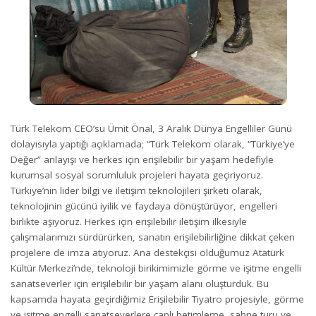
Türk Telekom CEO’su Ümit Önal, 3 Aralık Dünya Engelliler Günü
dolayısıyla yaptığı açıklamada; “Türk Telekom olarak, “Türkiye’ye
Değer” anlayışı ve herkes için erişilebilir bir yaşam hedefiyle
kurumsal sosyal sorumluluk projeleri hayata geçiriyoruz.
Türkiye’nin lider bilgi ve iletişim teknolojileri şirketi olarak,
teknolojinin gücünü iyilik ve faydaya dönüştürüyor, engelleri
birlikte aşıyoruz. Herkes için erişilebilir iletişim ilkesiyle
çalışmalarımızı sürdürürken, sanatın erişilebilirliğine dikkat çeken
projelere de imza atıyoruz. Ana destekçisi olduğumuz Atatürk
Kültür Merkezi’nde, teknoloji birikimimizle görme ve işitme engelli
sanatseverler için erişilebilir bir yaşam alanı oluşturduk. Bu
kapsamda hayata geçirdiğimiz Erişilebilir Tiyatro projesiyle, görme
ve işitme engelli sanatseverlere canlı betimleme, sahne turu ve