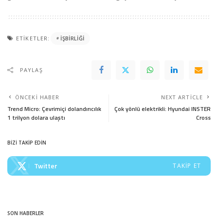
ETIKETLER:
IŞBIRLIĞI
PAYLAŞ
ÖNCEKI HABER
NEXT ARTICLE
Trend Micro: Çevrimiçi dolandırıcılık
Çok yönlü elektrikli: Hyundai INSTER
1 trilyon dolara ulaştı
Cross
BİZİ TAKİP EDİN
Twitter
TAKIP ET
SON HABERLER