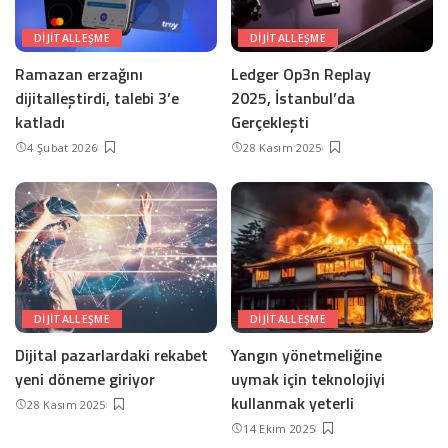
DIJITALLEŞME
DIJITALLEŞME
Ramazan erzağını
Ledger Op3n Replay
dijitalleştirdi, talebi 3’e
2025, İstanbul’da
katladı
Gerçekleşti
4 Şubat 2026
28 Kasım 2025
DIJITALLEŞME
DIJITALLEŞME
Dijital pazarlardaki rekabet
Yangın yönetmeliğine
yeni döneme giriyor
uymak için teknolojiyi
kullanmak yeterli
28 Kasım 2025
14 Ekim 2025