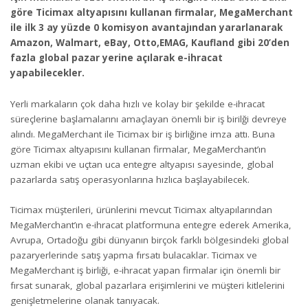
göre Ticimax altyapısını kullanan firmalar, MegaMerchant
ile ilk 3 ay yüzde 0 komisyon avantajından yararlanarak
Amazon, Walmart, eBay, Otto,EMAG, Kaufland gibi 20’den
fazla global pazar yerine açılarak e-ihracat
yapabilecekler.
Yerli markaların çok daha hızlı ve kolay bir şekilde e-ihracat
süreçlerine başlamalarını amaçlayan önemli bir iş birilği devreye
alındı. MegaMerchant ile Ticimax bir iş birliğine imza attı. Buna
göre Ticimax altyapısını kullanan firmalar, MegaMerchant’ın
uzman ekibi ve uçtan uca entegre altyapısı sayesinde, global
pazarlarda satış operasyonlarına hızlıca başlayabilecek.
Ticimax müşterileri, ürünlerini mevcut Ticimax altyapılarından
MegaMerchant’ın e-ihracat platformuna entegre ederek Amerika,
Avrupa, Ortadoğu gibi dünyanın birçok farklı bölgesindeki global
pazaryerlerinde satış yapma fırsatı bulacaklar. Ticimax ve
MegaMerchant iş birliği, e-ihracat yapan firmalar için önemli bir
fırsat sunarak, global pazarlara erişimlerini ve müşteri kitlelerini
genişletmelerine olanak tanıyacak.