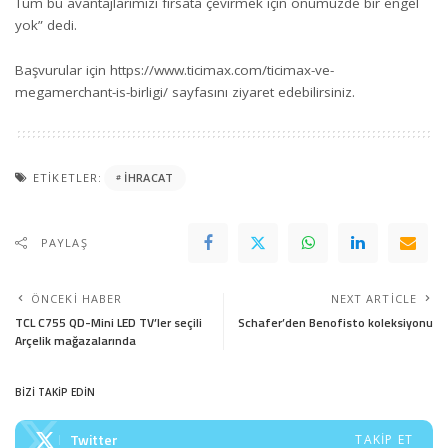
Tüm bu avantajlarımızı fırsata çevirmek için önümüzde bir engel
yok” dedi.
Başvurular için
https://www.ticimax.com/ticimax-ve-
megamerchant-is-birligi/
sayfasını ziyaret edebilirsiniz.
ETIKETLER:
IHRACAT
PAYLAŞ
ÖNCEKI HABER
NEXT ARTICLE
TCL C755 QD-Mini LED TV’ler seçili
Schafer’den Benofisto koleksiyonu
Arçelik mağazalarında
BİZİ TAKİP EDİN
Twitter
TAKIP ET