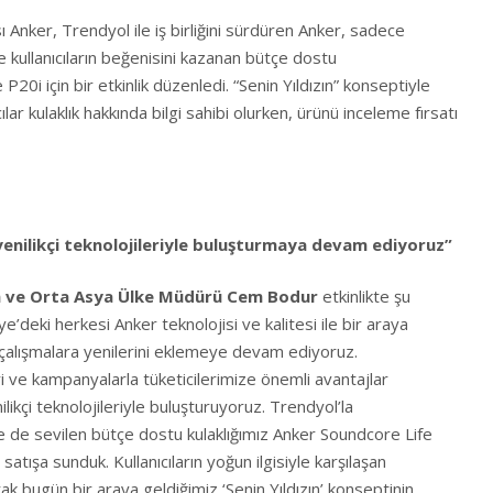
ı Anker, Trendyol ile iş birliğini sürdüren Anker, sadece
 kullanıcıların beğenisini kazanan bütçe dostu
P20i için bir etkinlik düzenledi. “Senin Yıldızın” konseptiyle
lar kulaklık hakkında bilgi sahibi olurken, ürünü inceleme fırsatı
n yenilikçi teknolojileriyle buluşturmaya devam ediyoruz”
n ve Orta Asya Ülke Müdürü Cem Bodur
etkinlikte şu
e’deki herkesi Anker teknolojisi ve kalitesi ile bir araya
çalışmalara yenilerini eklemeye devam ediyoruz.
eri ve kampanyalarla tüketicilerimize önemli avantajlar
ilikçi teknolojileriyle buluşturuyoruz. Trendyol’la
iyle de sevilen bütçe dostu kulaklığımız Anker Soundcore Life
satışa sunduk. Kullanıcıların yoğun ilgisiyle karşılaşan
arak bugün bir araya geldiğimiz ‘Senin Yıldızın’ konseptinin