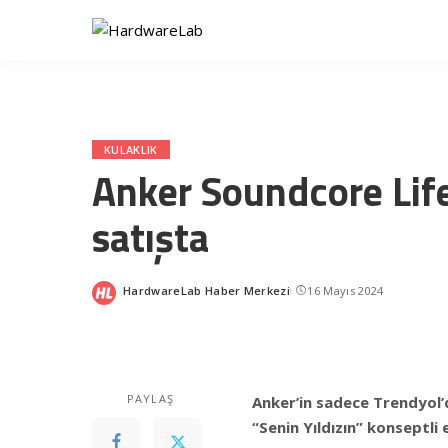
KULAKLIK
Anker Soundcore Lif
satışta
HardwareLab Haber Merkezi
16 Mayıs 2024
Posted
by
PAYLAŞ
Anker’in sadece Trendyol’d
“Senin Yıldızın” konseptli 