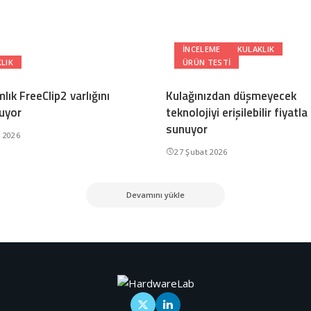
INCELEME
KULAKLIK
LIK
ÜRÜN TESTI
lık FreeClip2 varlığını
Kulağınızdan düşmeyecek
uyor
teknolojiyi erişilebilir fiyatla
sunuyor
n 2026
27 Şubat 2026
Devamını yükle