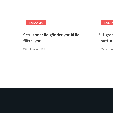
KULAKLIK
KULAK
Sesi sonar ile gönderiyor AI ile
5.1 gram
filtreliyor
unuttur
2 Haziran 2026
22 Nisa