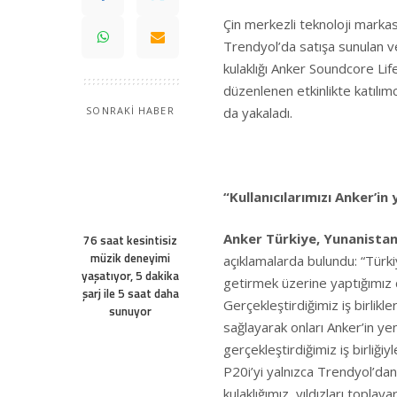
Çin merkezli teknoloji markas
Trendyol’da satışa sunulan ve
kulaklığı Anker Soundcore Life 
düzenlenen etkinlikte katılımcı
da yakaladı.
SONRAKİ HABER
“Kullanıcılarımızı Anker’i
Anker Türkiye, Yunanista
76 saat kesintisiz
müzik deneyimi
açıklamalarda bulundu: “Türkiy
yaşatıyor, 5 dakika
getirmek üzerine yaptığımız 
şarj ile 5 saat daha
Gerçekleştirdiğimiz iş birlikl
sunuyor
sağlayarak onları Anker’in yen
gerçekleştirdiğimiz iş birliğ
P20i’yi yalnızca Trendyol’dan 
kulaklığımız, yıldızları toplay