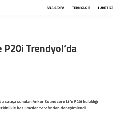
ANA SAYFA
TEKNOLOJİ
TÜKETİCİ
e P20i Trendyol’da
a satışa sunulan Anker Soundcore Life P20i kulaklığı
etkinlikle katılımcılar tarafından deneyimlendi.