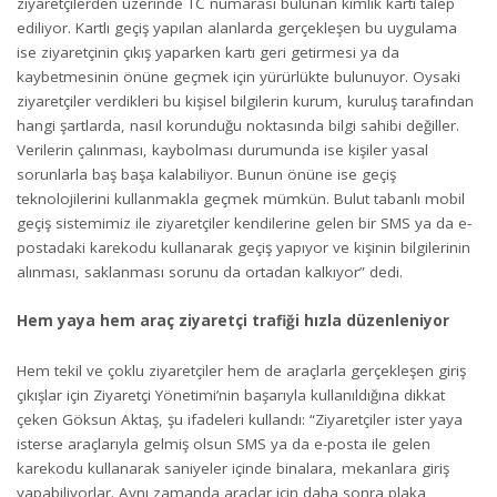
ziyaretçilerden üzerinde TC numarası bulunan kimlik kartı talep
ediliyor. Kartlı geçiş yapılan alanlarda gerçekleşen bu uygulama
ise ziyaretçinin çıkış yaparken kartı geri getirmesi ya da
kaybetmesinin önüne geçmek için yürürlükte bulunuyor. Oysaki
ziyaretçiler verdikleri bu kişisel bilgilerin kurum, kuruluş tarafından
hangi şartlarda, nasıl korunduğu noktasında bilgi sahibi değiller.
Verilerin çalınması, kaybolması durumunda ise kişiler yasal
sorunlarla baş başa kalabiliyor. Bunun önüne ise geçiş
teknolojilerini kullanmakla geçmek mümkün. Bulut tabanlı mobil
geçiş sistemimiz ile ziyaretçiler kendilerine gelen bir SMS ya da e-
postadaki karekodu kullanarak geçiş yapıyor ve kişinin bilgilerinin
alınması, saklanması sorunu da ortadan kalkıyor” dedi.
Hem yaya hem araç ziyaretçi trafiği hızla düzenleniyor
Hem tekil ve çoklu ziyaretçiler hem de araçlarla gerçekleşen giriş
çıkışlar için Ziyaretçi Yönetimi’nin başarıyla kullanıldığına dikkat
çeken Göksun Aktaş, şu ifadeleri kullandı: “Ziyaretçiler ister yaya
isterse araçlarıyla gelmiş olsun SMS ya da e-posta ile gelen
karekodu kullanarak saniyeler içinde binalara, mekanlara giriş
yapabiliyorlar. Aynı zamanda araçlar için daha sonra plaka