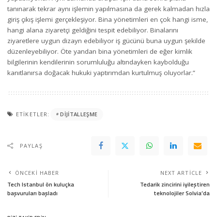
tanınarak tekrar aynı işlemin yapılmasına da gerek kalmadan hızla
giriş çıkış işlemi gerçekleşiyor. Bina yönetimleri en çok hangi isme,
hangi alana ziyaretçi geldiğini tespit edebiliyor. Binalarını
ziyaretlere uygun dizayn edebiliyor iş gücünü buna uygun şekilde
düzenleyebiliyor. Öte yandan bina yönetimleri de eğer kimlik
bilgilerinin kendilerinin sorumluluğu altındayken kaybolduğu
kanıtlanırsa doğacak hukuki yaptırımdan kurtulmuş oluyorlar.”
ETIKETLER:
DIJITALLEŞME
PAYLAŞ
ÖNCEKI HABER
NEXT ARTICLE
Tech Istanbul ön kuluçka
Tedarik zincirini iyileştiren
başvuruları başladı
teknolojiler Solvia’da