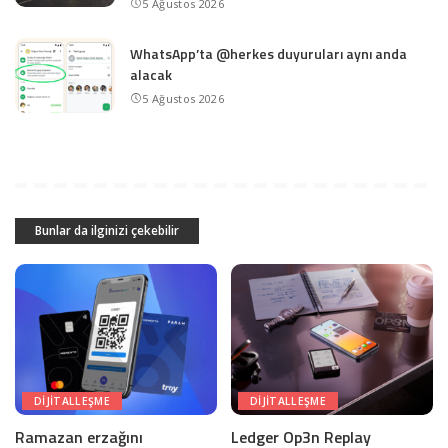
5 Ağustos 2026
WhatsApp’ta @herkes duyuruları aynı anda
alacak
5 Ağustos 2026
Bunlar da ilginizi çekebilir
DIJITALLEŞME
DIJITALLEŞME
Ramazan erzağını
Ledger Op3n Replay