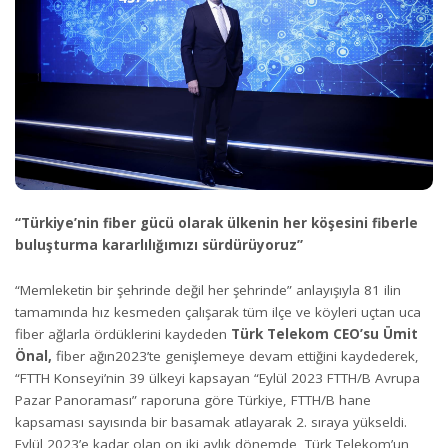
“Türkiye’nin fiber gücü olarak ülkenin her köşesini fiberle
buluşturma kararlılığımızı sürdürüyoruz”
“Memleketin bir şehrinde değil her şehrinde” anlayışıyla 81 ilin
tamamında hız kesmeden çalışarak tüm ilçe ve köyleri uçtan uca
fiber ağlarla ördüklerini kaydeden
Türk Telekom CEO’su Ümit
Önal,
fiber ağın2023’te genişlemeye devam ettiğini kaydederek,
“FTTH Konseyi’nin 39 ülkeyi kapsayan “Eylül 2023 FTTH/B Avrupa
Pazar Panoraması” raporuna göre Türkiye, FTTH/B hane
kapsaması sayısında bir basamak atlayarak 2. sıraya yükseldi.
Eylül 2023’e kadar olan on iki aylık dönemde, Türk Telekom’un