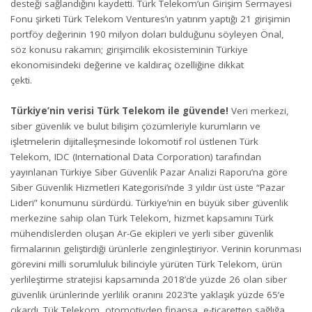
desteği sağlandığını kaydetti. Türk Telekom’un Girişim Sermayesi
Fonu şirketi Türk Telekom Ventures’ın yatırım yaptığı 21 girişimin
portföy değerinin 190 milyon doları bulduğunu söyleyen Önal,
söz konusu rakamın; girişimcilik ekosisteminin Türkiye
ekonomisindeki değerine ve kaldıraç özelliğine dikkat
çekti.
Türkiye’nin verisi Türk Telekom ile güvende!
Veri merkezi,
siber güvenlik ve bulut bilişim çözümleriyle kurumların ve
işletmelerin dijitalleşmesinde lokomotif rol üstlenen Türk
Telekom, IDC (International Data Corporation) tarafından
yayınlanan Türkiye Siber Güvenlik Pazar Analizi Raporu’na göre
Siber Güvenlik Hizmetleri Kategorisi’nde 3 yıldır üst üste “Pazar
Lideri” konumunu sürdürdü. Türkiye’nin en büyük siber güvenlik
merkezine sahip olan Türk Telekom, hizmet kapsamını Türk
mühendislerden oluşan Ar-Ge ekipleri ve yerli siber güvenlik
firmalarının geliştirdiği ürünlerle zenginleştiriyor. Verinin korunması
görevini milli sorumluluk bilinciyle yürüten Türk Telekom, ürün
yerlileştirme stratejisi kapsamında 2018’de yüzde 26 olan siber
güvenlik ürünlerinde yerlilik oranını 2023’te yaklaşık yüzde 65’e
çıkardı. Tük Telekom, otomotivden finansa, e-ticaretten sağlığa