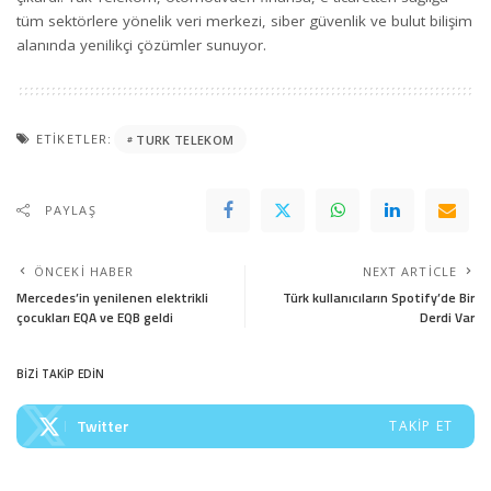
tüm sektörlere yönelik veri merkezi, siber güvenlik ve bulut bilişim
alanında yenilikçi çözümler sunuyor.
ETIKETLER:
TURK TELEKOM
PAYLAŞ
ÖNCEKI HABER
NEXT ARTICLE
Mercedes’in yenilenen elektrikli
Türk kullanıcıların Spotify’de Bir
çocukları EQA ve EQB geldi
Derdi Var
BİZİ TAKİP EDİN
Twitter
TAKIP ET