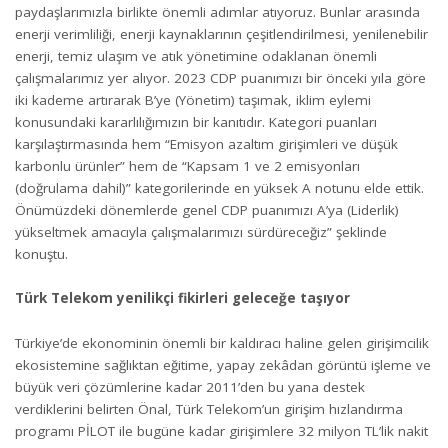
paydaşlarımızla birlikte önemli adımlar atıyoruz. Bunlar arasında
enerji verimliliği, enerji kaynaklarının çeşitlendirilmesi, yenilenebilir
enerji, temiz ulaşım ve atık yönetimine odaklanan önemli
çalışmalarımız yer alıyor. 2023 CDP puanımızı bir önceki yıla göre
iki kademe artırarak B’ye (Yönetim) taşımak, iklim eylemi
konusundaki kararlılığımızın bir kanıtıdır. Kategori puanları
karşılaştırmasında hem “Emisyon azaltım girişimleri ve düşük
karbonlu ürünler” hem de “Kapsam 1 ve 2 emisyonları
(doğrulama dahil)” kategorilerinde en yüksek A notunu elde ettik.
Önümüzdeki dönemlerde genel CDP puanımızı A’ya (Liderlik)
yükseltmek amacıyla çalışmalarımızı sürdüreceğiz” şeklinde
konuştu.
Türk Telekom yenilikçi fikirleri geleceğe taşıyor
Türkiye’de ekonominin önemli bir kaldıracı haline gelen girişimcilik
ekosistemine sağlıktan eğitime, yapay zekâdan görüntü işleme ve
büyük veri çözümlerine kadar 2011’den bu yana destek
verdiklerini belirten Önal, Türk Telekom’un girişim hızlandırma
programı PİLOT ile bugüne kadar girişimlere 32 milyon TL’lik nakit