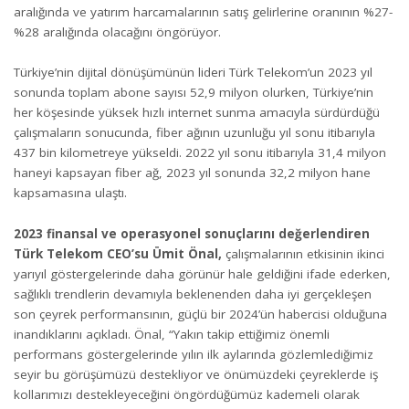
aralığında ve yatırım harcamalarının satış gelirlerine oranının %27-
%28 aralığında olacağını öngörüyor.
Türkiye’nin dijital dönüşümünün lideri Türk Telekom’un 2023 yıl
sonunda toplam abone sayısı 52,9 milyon olurken, Türkiye’nin
her köşesinde yüksek hızlı internet sunma amacıyla sürdürdüğü
çalışmaların sonucunda, fiber ağının uzunluğu yıl sonu itibarıyla
437 bin kilometreye yükseldi. 2022 yıl sonu itibarıyla 31,4 milyon
haneyi kapsayan fiber ağ, 2023 yıl sonunda 32,2 milyon hane
kapsamasına ulaştı.
2023 finansal ve operasyonel sonuçlarını değerlendiren
Türk Telekom CEO’su Ümit Önal,
çalışmalarının etkisinin ikinci
yarıyıl göstergelerinde daha görünür hale geldiğini ifade ederken,
sağlıklı trendlerin devamıyla beklenenden daha iyi gerçekleşen
son çeyrek performansının, güçlü bir 2024’ün habercisi olduğuna
inandıklarını açıkladı. Önal, “Yakın takip ettiğimiz önemli
performans göstergelerinde yılın ilk aylarında gözlemlediğimiz
seyir bu görüşümüzü destekliyor ve önümüzdeki çeyreklerde iş
kollarımızı destekleyeceğini öngördüğümüz kademeli olarak