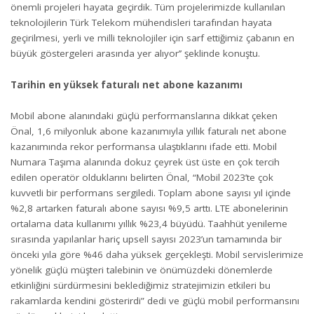
önemli projeleri hayata geçirdik. Tüm projelerimizde kullanılan
teknolojilerin Türk Telekom mühendisleri tarafından hayata
geçirilmesi, yerli ve milli teknolojiler için sarf ettiğimiz çabanın en
büyük göstergeleri arasında yer alıyor’’ şeklinde konuştu.
Tarihin en yüksek faturalı net abone kazanımı
Mobil abone alanındaki güçlü performanslarına dikkat çeken
Önal, 1,6 milyonluk abone kazanımıyla yıllık faturalı net abone
kazanımında rekor performansa ulaştıklarını ifade etti. Mobil
Numara Taşıma alanında dokuz çeyrek üst üste en çok tercih
edilen operatör olduklarını belirten Önal, “Mobil 2023’te çok
kuvvetli bir performans sergiledi. Toplam abone sayısı yıl içinde
%2,8 artarken faturalı abone sayısı %9,5 arttı. LTE abonelerinin
ortalama data kullanımı yıllık %23,4 büyüdü. Taahhüt yenileme
sırasında yapılanlar hariç upsell sayısı 2023’un tamamında bir
önceki yıla göre %46 daha yüksek gerçekleşti. Mobil servislerimize
yönelik güçlü müşteri talebinin ve önümüzdeki dönemlerde
etkinliğini sürdürmesini beklediğimiz stratejimizin etkileri bu
rakamlarda kendini gösterirdi” dedi ve güçlü mobil performansını