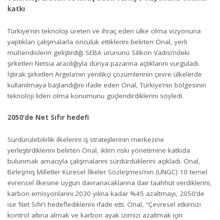
katkı
Türkiye’nin teknoloji üreten ve ihraç eden ülke olma vizyonuna
yaptıkları çalışmalarla öncülük ettiklerini belirten Önal, yerli
mühendislerin geliştirdiği SEBA ürününü Silikon Vadisi’ndeki
şirketleri Netsia aracılığıyla dünya pazarına açtıklarını vurguladı.
İştirak şirketleri Argela’nın yenilikçi çözümlerinin çevre ülkelerde
kullanılmaya başlandığını ifade eden Önal, Türkiye’nin bölgesinin
teknoloji lideri olma konumunu güçlendirdiklerini söyledi.
2050’de Net Sıfır hedefi
Sürdürülebilirlik ilkelerini iş stratejilerinin merkezine
yerleştirdiklerini belirten Önal, iklim riski yönetimine katkıda
bulunmak amacıyla çalışmalarını sürdürdüklerini açıkladı. Önal,
Birleşmiş Milletler Küresel İlkeler Sözleşmesi’nin (UNGC) 10 temel
evrensel ilkesine uygun davranacaklarına dair taahhüt verdiklerini,
karbon emisyonlarını 2030 yılına kadar %45 azaltmayı, 2050’de
ise ‘Net Sıfır’ı hedeflediklerini ifade etti. Önal, “Çevresel etkimizi
kontrol altına almak ve karbon ayak izimizi azaltmak için