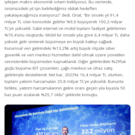
iyileşen makro ekonomik ortam bekliyoruz. Bu zeminde,
önümüzdeki yıl için belirlediğimiz iddialı hedefleri
yakalayacağımıza inanıyoruz” dedi. Önal, “Bir önceki yıl 91,4
milyar TL olan konsolide gelirler %9,6 büyüyerek 100,2 milyar
TL’ye yükseldi. Sabit internet ve mobil toplam faaliyet gelirlerinin
%70,4’ünü oluşturdu. Mobil bir önceki yıla göre 6,4 milyar TL daha
yüksek gelir üreterek büyümeye en büyük katkıyı sağladı.
Kurumsal veri gelirindeki %13,2’lik artış büyük ölçüde siber
güvenlik ve veri merkezi hizmetleri dahil olmak üzere yönetilen
servislerdeki büyümeden kaynaklandı. Diğer gelirlerdeki %29’luk
güçlü büyüme BİT çözümleri, çağrı merkezi ve cihaz satış
gelirleriyle desteklendi. Net kar, 2023’te 16,4 milyar TL olurken,
toplam yatırım harcamaları
25,8 milyar TL’ye
yükseldi. Bununla
birlikte, yatırım harcamalarının gelire oranı geçen yıla kıyasla 50
baz puan azalarak %25,7 oldu” şeklinde konuştu.