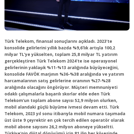
Türk Telekom, finansal sonuçlarını açıkladı.
2023’te
konsolide gelirlerini yıllık bazda %9,6’lık artışla 100,2
milyar TL’ye yükselten, toplam 25,8 milyar TL yatırım
gerçekleştiren Türk Telekom 2024’te ise operasyonel
gelirlerinin yaklaşık %11-%13 aralığında büyüyeceğini,
konsolide FAVÖK marjının %36-%38 aralığında ve yatırım
harcamalarının satış gelirlerine oranının %27-%28
aralığında olacağını öngörüyor.
Müşteri memnuniyeti
odaklı çalışmalarla başarılı skorlar elde eden Türk
Telekom’un toplam abone sayısı 52,9 milyon olurken,
mobil alandaki güçlü büyüme ivmesi devam etti. Türk
Telekom, 2023 yıl sonu itibarıyla mobil numara taşımada
üst üste 9 çeyrektir en çok tercih edilen operatör olarak
mobil abone sayısını 26,2 milyon aboneye yükseltti.
Türkiye’nin dijital dönüşümü için 81 ilin her köşesinde