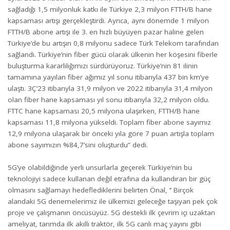
sağladığı 1,5 milyonluk katkı ile Türkiye 2,3 milyon FTTH/B hane
kapsaması artışı gerçekleştirdi. Ayrıca, aynı dönemde 1 milyon
FTTH/B abone artışı ile 3. en hızlı büyüyen pazar haline gelen
Türkiye’de bu artışın 0,8 milyonu sadece Türk Telekom tarafından
sağlandı. Türkiye’nin fiber gücü olarak ülkenin her köşesini fiberle
buluşturma kararlılığımızı sürdürüyoruz. Türkiye’nin 81 ilinin
tamamına yayılan fiber ağımız yıl sonu itibarıyla 437 bin km’ye
ulaştı. 3Ç’23 itibarıyla 31,9 milyon ve 2022 itibarıyla 31,4 milyon
olan fiber hane kapsaması yıl sonu itibarıyla 32,2 milyon oldu.
FTTC hane kapsaması 20,5 milyona ulaşırken, FTTH/B hane
kapsaması 11,8 milyona yükseldi. Toplam fiber abone sayımız
12,9 milyona ulaşarak bir önceki yıla göre 7 puan artışla toplam
abone sayımızın %84,7’sini oluşturdu” dedi.
5G’ye olabildiğinde yerli unsurlarla geçerek Türkiye’nin bu
teknolojiyi sadece kullanan değil etrafına da kullandıran bir güç
olmasını sağlamayı hedeflediklerini belirten Önal, ‘’ Birçok
alandaki 5G denemelerimiz ile ülkemizi geleceğe taşıyan pek çok
proje ve çalışmanın öncüsüyüz. 5G destekli ilk çevrim içi uzaktan
ameliyat, tarımda ilk akıllı traktör, ilk 5G canlı maç yayını gibi