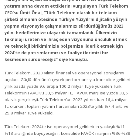
yatırımlarına devam ettiklerini vurgulayan Türk Telekom
CEO’su Ümit Önal, “Türk Telekom olarak bir telekom
şirketi olmanın ötesinde Türkiye Yüzyılı’nı dijitalin yüzyılı
yapma vizyonuyla çalışmalarımızı sürdürdüğümüz 2023
yılını hedeflerimize ulaşarak tamamladık. Ülkemizin
teknoloji üreten ve ihraç eden vizyonuna öncülük etmek
ve teknoloji birikimimizle bölgemize liderlik etmek için
2024’te de yatırımlarımızı ve faaliyetlerimizi hız
kesmeden sürdüreceğiz” diye konuştu.
Türk Telekom, 2023 yılının finansal ve operasyonel sonuçlarını
açıkladı. Güçlü dördüncü çeyrek performansıyla konsolide gelirleri
yıllık bazda yüzde 9,6 artışla 100,2 milyar TL’ye yükselen Türk
Telekom’un FAVÖK’ü 33,5 milyar TL, FAVÖK marjı ise yüzde 33,5
olarak gerçekleşti. Türk Telekom’un 2023 yılı net karı 16,4 milyar
TL olurken, toplam yatırım harcamaları 2023’te yıllık %7,4 arttı ve
25,8 milyar TL’ye yükseldi.
Türk Telekom
2024’te ise operasyonel gelirlerinin yaklaşık %11-
%13 aralığında büyüyeceğini, konsolide FAVÖK marjının %36-%38