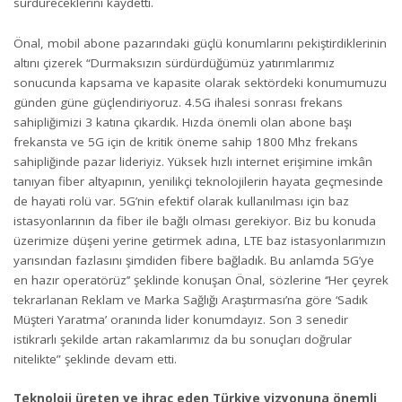
sürdüreceklerini kaydetti.
Önal, mobil abone pazarındaki güçlü konumlarını pekiştirdiklerinin
altını çizerek “Durmaksızın sürdürdüğümüz yatırımlarımız
sonucunda kapsama ve kapasite olarak sektördeki konumumuzu
günden güne güçlendiriyoruz. 4.5G ihalesi sonrası frekans
sahipliğimizi 3 katına çıkardık. Hızda önemli olan abone başı
frekansta ve 5G için de kritik öneme sahip 1800 Mhz frekans
sahipliğinde pazar lideriyiz. Yüksek hızlı internet erişimine imkân
tanıyan fiber altyapının, yenilikçi teknolojilerin hayata geçmesinde
de hayati rolü var. 5G’nin efektif olarak kullanılması için baz
istasyonlarının da fiber ile bağlı olması gerekiyor. Biz bu konuda
üzerimize düşeni yerine getirmek adına, LTE baz istasyonlarımızın
yarısından fazlasını şimdiden fibere bağladık. Bu anlamda 5G’ye
en hazır operatörüz’’ şeklinde konuşan Önal, sözlerine ‘’Her çeyrek
tekrarlanan Reklam ve Marka Sağlığı Araştırması’na göre ‘Sadık
Müşteri Yaratma’ oranında lider konumdayız. Son 3 senedir
istikrarlı şekilde artan rakamlarımız da bu sonuçları doğrular
nitelikte” şeklinde devam etti.
Teknoloji üreten ve ihraç eden Türkiye vizyonuna önemli