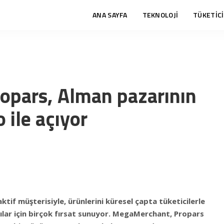
ANA SAYFA
TEKNOLOJİ
TÜKETİCİ
pars, Alman pazarının
 ile açıyor
ktif müşterisiyle, ürünlerini küresel çapta tüketicilerle
ılar için birçok fırsat sunuyor. MegaMerchant, Propars