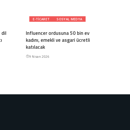
E-TICARET
SOSYAL MEDYA
dil
Influencer ordusuna 50 bin ev
ı
kadını, emekli ve asgari ücretli
katılacak
9 Nisan 2026