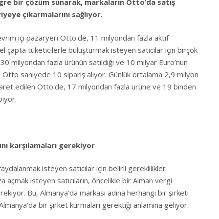
ntegre bir çözüm sunarak, markaların Otto’da satış
iyeye çıkarmalarını sağlıyor.
evrim içi pazaryeri Otto.de, 11 milyondan fazla aktif
el çapta tüketicilerle buluşturmak isteyen satıcılar için birçok
130 milyondan fazla ürünün satıldığı ve 10 milyar Euro’nun
i Otto saniyede 10 sipariş alıyor. Günlük ortalama 2,9 milyon
 ziyaret edilen Otto.de, 17 milyondan fazla ürüne ve 19 binden
pıyor.
ını karşılamaları gerekiyor
ydalanmak isteyen satıcılar için belirli gereklilikler
 açmak isteyen satıcıların, öncelikle bir Alman vergi
rekiyor. Bu, Almanya’da markası adına herhangi bir şirketi
 Almanya’da bir şirket kurmaları gerektiği anlamına geliyor.