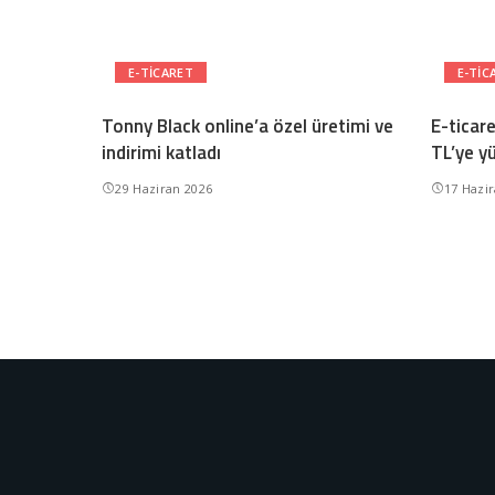
E-TICARET
E-TIC
Tonny Black online’a özel üretimi ve
E-ticar
indirimi katladı
TL’ye y
29 Haziran 2026
17 Hazi