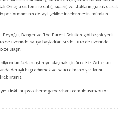
talı Omega sistemi ile satış, sipariş ve stokların günlük olarak
rin performansının detaylı şekilde incelenmesini mümkün
, Beyoğlu, Danger ve The Purest Solution gibi birçok yerli
.de üzerinde satışa başladılar. Sizde Otto.de üzerinde
bize ulaşın.
milyondan fazla müşteriye ulaşmak için ücretsiz Otto satıcı
ında detaylı bilgi edinmek ve satıcı olmanın şartlarını
rebilirsiniz.
yıt Linki:
https://themegamerchant.com/iletisim-otto/