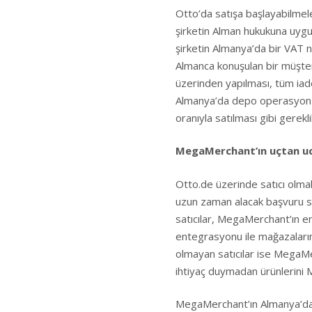
Otto’da satışa başlayabilmeler
şirketin Alman hukukuna uygun
şirketin Almanya’da bir VAT 
Almanca konuşulan bir müşter
üzerinden yapılması, tüm iade
Almanya’da depo operasyon s
oranıyla satılması gibi gereklil
MegaMerchant’ın uçtan uc
Otto.de üzerinde satıcı olmak
uzun zaman alacak başvuru sü
satıcılar, MegaMerchant’ın en
entegrasyonu ile mağazalarını 
olmayan satıcılar ise MegaM
ihtiyaç duymadan ürünlerini 
MegaMerchant’ın Almanya’da s