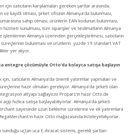
i için satıcıların karşılamaları gereken şartlar arasında;
 ve kayıtlı olması, şirket ofisinin Almanya’da bulunması,
numarasına sahip olması, ürünlerin EAN kodunun bulunması,
i hizmeti sunulması, tüm siparişler ve teslimatların Almanya
 işlemlerinin Almanya üzerinden gerçekleştirilmesi, satıcıların
üreçlerinin bulunması ve ürünlerin yüzde 19 standart VAT
ikler yer alıyor.
a entegre çözümüyle Otto’da kolayca satışa başlayın
 için, satıcıların Almanya’da önemli yatırımlar yapmaları ve
reçlerine hazır olmaları gerekiyor. Almanya’da şirketi olan
tegrasyon altyapı sağlayıcısı Propars’ın hazır Otto.de
açıp hızlıca satışa başlayabiliyorlar. Almanya’da şirketi
erchant sayesinde uzun bekleme sürelerine ve ek yatırımlara
MegaMerchant’ın hazır Otto mağazasında listeleyebiliyorlar.
unduğu uçtan uca E-ihracat sistemi, gerekli şartları