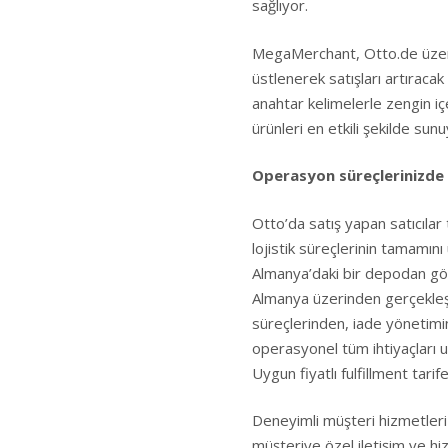
sağlıyor.
MegaMerchant, Otto.de üzerin
üstlenerek satışları artıracak 
anahtar kelimelerle zengin iç
ürünleri en etkili şekilde sunu
Operasyon süreçlerinizde
Otto’da satış yapan satıcıla
lojistik süreçlerinin tamamını 
Almanya’daki bir depodan gönd
Almanya üzerinden gerçekleş
süreçlerinden, iade yönetim
operasyonel tüm ihtiyaçları u
Uygun fiyatlı fulfillment tarife
Deneyimli müşteri hizmetleri 
müşteriye özel iletişim ve hi