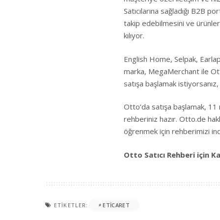
Satıcılarına sağladığı B2B por
takip edebilmesini ve ürünle
kılıyor.
English Home, Selpak, Earlap
marka, MegaMerchant ile Otto
satışa başlamak istiyorsanız, 
Otto’da satışa başlamak, 11 
rehberiniz hazır.
Otto.de
hakk
öğrenmek için rehberimizi indi
Otto Satıcı Rehberi için Ka
ETIKETLER:
ETICARET