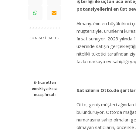
iş birliği ile uçtan uca e
potansiyellerini en üst sev
Almanya’nın en büyük ikinci ç
müşterisiyle, ürünlerini küres
fırsat sunuyor. 2023 yılında 
SONRAKİ HABER
üzerinde satışın gerçekleştiğ
nitelikli tüketici tarafından
fazla markaya ev sahipliği ya
E-ticaretten
emekliye ikinci
Satıcıların Otto.de şartlar
maaş fırsatı
Otto, geniş müşteri ağından fa
bulunduruyor. Otto’da mağaza
numarasına sahip olmaları ge
olmayan satıcıların, öncelikle