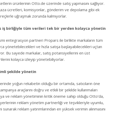
etlerin ürünlerinin Otto.de üzerinde satış yapmasını sağlıyor.
ağaza ücretleri, komisyonlar, gönderim ve depolama gibi ek
reçlerle uğraşmak zorunda kalmıyorlar.
ş birliğiyle tüm verileri tek bir yerden kolayca yönetin
i entegrasyon partneri Propars ile birlikte markaların tüm
yca yönetebilecekleri ve hızla satışa başlayabilecekleri uçtan
r. Bu sayede markalar, satış potansiyellerini en üst
lerini kolayca izleyip yönetebiliyorlar.
imli şekilde yönetin
lerinde yoğun rekabetin olduğu bir ortamda, satıcıların öne
kampanya araçlarını doğru ve etkili bir şekilde kullanmaları
a ve reklam yönetiminin kritik öneme sahip olduğu Otto’da,
rlerinin reklam yönetim partnerliği ve teşvikleriyle uyumlu,
mi sunarak reklam yatırımlarından en yüksek verimin alınmasını