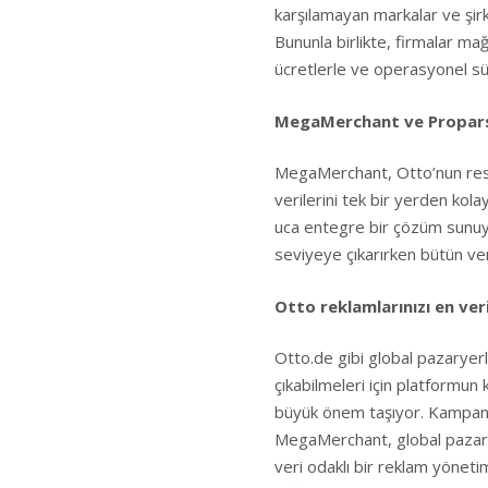
karşılamayan markalar ve şirk
Bununla birlikte, firmalar m
ücretlerle ve operasyonel sü
MegaMerchant ve Propars i
MegaMerchant, Otto’nun resm
verilerini tek bir yerden kola
uca entegre bir çözüm sunuyo
seviyeye çıkarırken bütün veri
Otto reklamlarınızı en ver
Otto.de gibi global pazaryer
çıkabilmeleri için platformun 
büyük önem taşıyor. Kampany
MegaMerchant, global pazarye
veri odaklı bir reklam yöneti