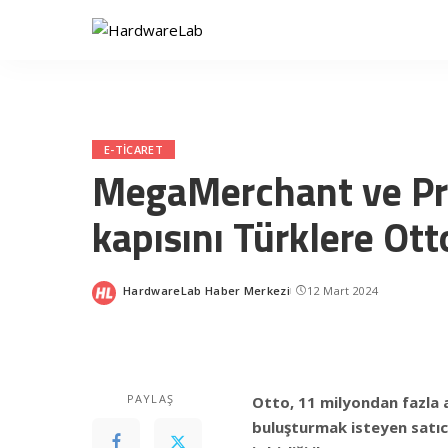
E-TICARET
MegaMerchant ve Pro
kapısını Türklere Otto
HardwareLab Haber Merkezi
12 Mart 2024
Posted
by
PAYLAŞ
Otto, 11 milyondan fazla a
buluşturmak isteyen satıc