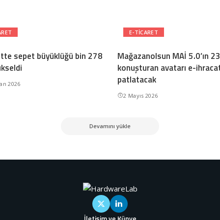
ARET
E-TICARET
ette sepet büyüklüğü bin 278
Mağazanolsun MAİ 5.0’ın 23 
ükseldi
konuşturan avatarı e-ihracat
patlatacak
ran 2026
2 Mayıs 2026
Devamını yükle
İletişim ve Künye