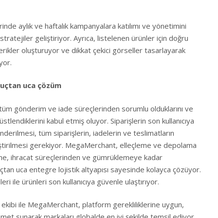
de aylık ve haftalık kampanyalara katılımı ve yönetimini
stratejiler geliştiriyor. Ayrıca, listelenen ürünler için doğru
erikler oluşturuyor ve dikkat çekici görseller tasarlayarak
yor.
 uçtan uca çözüm
r tüm gönderim ve iade süreçlerinden sorumlu olduklarını ve
üstlendiklerini kabul etmiş oluyor. Siparişlerin son kullanıcıya
erilmesi, tüm siparişlerin, iadelerin ve teslimatların
tirilmesi gerekiyor. MegaMerchant, elleçleme ve depolama
ine, ihracat süreçlerinden ve gümrüklemeye kadar
çtan uca entegre lojistik altyapısı sayesinde kolayca çözüyor.
leri ile ürünleri son kullanıcıya güvenle ulaştırıyor.
ekibi ile MegaMerchant, platform gerekliliklerine uygun,
zmet sunarak markaları globalde en iyi şekilde temsil ediyor.