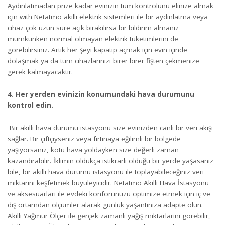
Aydınlatmadan prize kadar evinizin tüm kontrolünü elinize almak
için with Netatmo akıllı elektrik sistemleri ile bir aydınlatma veya
cihaz çok uzun süre açık bırakılırsa bir bildirim almanız
mümkünken normal olmayan elektrik tüketimlerini de
görebilirsiniz. Artık her şeyi kapatıp açmak için evin içinde
dolaşmak ya da tüm cihazlarınızı birer birer fişten çekmenize
gerek kalmayacaktır.
4. Her yerden evinizin konumundaki hava durumunu
kontrol edin.
Bir akıllı hava durumu istasyonu size evinizden canlı bir veri akışı
sağlar. Bir çiftçiyseniz veya fırtınaya eğilimli bir bölgede
yaşıyorsanız, kötü hava yoldayken size değerli zaman
kazandırabilir. İklimin oldukça istikrarlı olduğu bir yerde yaşasanız
bile, bir akıllı hava durumu istasyonu ile toplayabileceğiniz veri
miktarını keşfetmek büyüleyicidir. Netatmo Akıllı Hava İstasyonu
ve aksesuarları ile evdeki konforunuzu optimize etmek için iç ve
dış ortamdan ölçümler alarak günlük yaşantınıza adapte olun.
Akıllı Yağmur Ölçer ile gerçek zamanlı yağış miktarlarını görebilir,