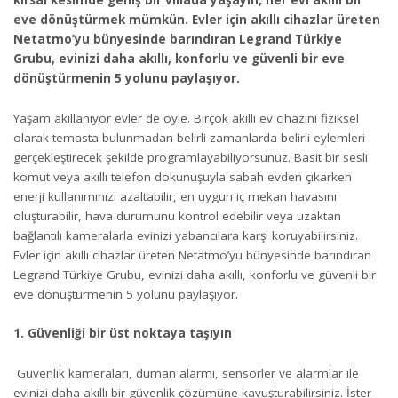
kırsal kesimde geniş bir villada yaşayın, her evi akıllı bir
eve dönüştürmek mümkün. Evler için akıllı cihazlar üreten
Netatmo’yu bünyesinde barındıran Legrand Türkiye
Grubu, evinizi daha akıllı, konforlu ve güvenli bir eve
dönüştürmenin 5 yolunu paylaşıyor.
Yaşam akıllanıyor evler de öyle. Birçok akıllı ev cihazını fiziksel
olarak temasta bulunmadan belirli zamanlarda belirli eylemleri
gerçekleştirecek şekilde programlayabiliyorsunuz. Basit bir sesli
komut veya akıllı telefon dokunuşuyla sabah evden çıkarken
enerji kullanımınızı azaltabilir, en uygun iç mekan havasını
oluşturabilir, hava durumunu kontrol edebilir veya uzaktan
bağlantılı kameralarla evinizi yabancılara karşı koruyabilirsiniz.
Evler için akıllı cihazlar üreten Netatmo’yu bünyesinde barındıran
Legrand Türkiye Grubu, evinizi daha akıllı, konforlu ve güvenli bir
eve dönüştürmenin 5 yolunu paylaşıyor.
1. Güvenliği bir üst noktaya taşıyın
Güvenlik kameraları, duman alarmı, sensörler ve alarmlar ile
evinizi daha akıllı bir güvenlik çözümüne kavuşturabilirsiniz. İster