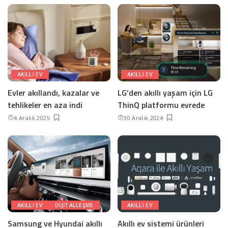
AKILLI EV
AKILLI EV
Evler akıllandı, kazalar ve
LG’den akıllı yaşam için LG
tehlikeler en aza indi
ThinQ platformu evrede
4 Aralık 2025
30 Aralık 2024
AKILLI EV
DIJITALLEŞME
AKILLI EV
Samsung ve Hyundai akıllı
Akıllı ev sistemi ürünleri