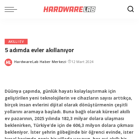
AKILLI EV
5 adımda evler akıllanıyor
HardwareLab Haber Merkezi
12 Mart 2024
Posted
by
Düünya çapında, günlük hayatı kolaylaştırmak için
geliştirilen yeni teknolojilerin ve cihazların sayısı arttıkça,
birçok insan evlerini dijital olarak dönüştürmenin çeşitli
yollarını aramaya başladı. Buna bağlı olarak küresel akıllı
ev pazarının, 2025 yılında 182,3 milyar dolara ulaşması
beklenirken, Türkiye’de için de 606,3 milyon dolara çıkması
bekleniyor. İster şehrin göbeğinde bir öğrenci evinde, ister