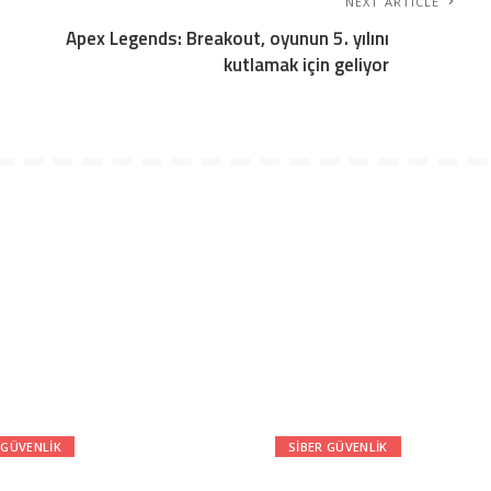
NEXT ARTICLE
Apex Legends: Breakout, oyunun 5. yılını
kutlamak için geliyor
 GÜVENLIK
SIBER GÜVENLIK