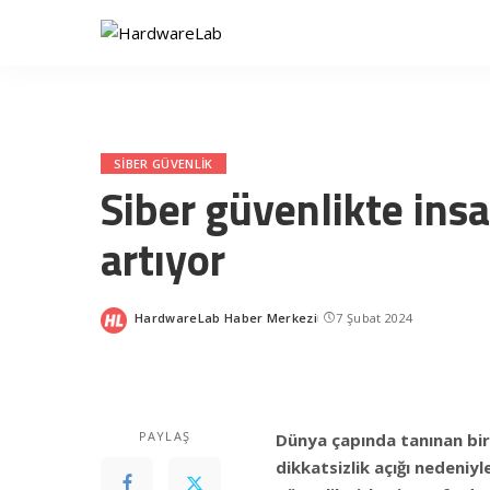
SIBER GÜVENLIK
Siber güvenlikte insa
artıyor
HardwareLab Haber Merkezi
7 Şubat 2024
Posted
by
PAYLAŞ
Dünya çapında tanınan bir 
dikkatsizlik açığı nedeniyl