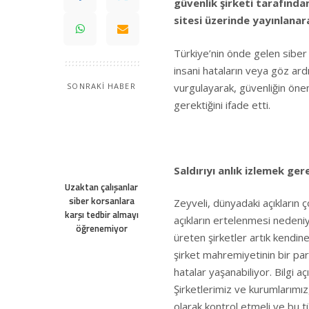
güvenlik şirketi tarafında
sitesi üzerinde yayınlanara
Türkiye’nin önde gelen siber
insani hataların veya göz ardı 
vurgulayarak, güvenliğin önemi
SONRAKİ HABER
gerektiğini ifade etti.
Saldırıyı anlık izlemek ger
Uzaktan çalışanlar
siber korsanlara
Zeyveli, dünyadaki açıkların
karşı tedbir almayı
açıkların ertelenmesi nedeni
öğrenemiyor
üreten şirketler artık kendine
şirket mahremiyetinin bir parç
hatalar yaşanabiliyor. Bilgi aç
Şirketlerimiz ve kurumlarımız, 
olarak kontrol etmeli ve bu tür