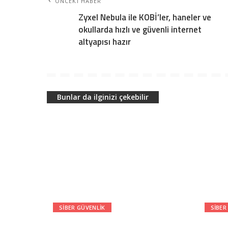
ÖNCEKI HABER
Zyxel Nebula ile KOBİ’ler, haneler ve
okullarda hızlı ve güvenli internet
altyapısı hazır
Bunlar da ilginizi çekebilir
SIBER GÜVENLIK
SIBER