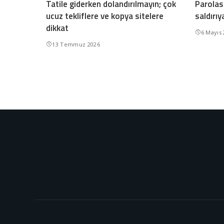
Tatile giderken dolandırılmayın; çok
Parolası
ucuz tekliflere ve kopya sitelere
saldırıy
dikkat
6 Mayıs
13 Temmuz 2026