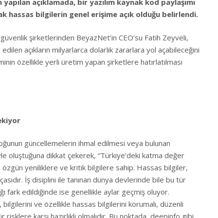
n yapılan açıklamada, bir yazılım kaynak kod paylaşımı
k hassas bilgilerin genel erişime açık olduğu belirlendi.
 güvenlik şirketlerinden BeyazNet’in CEO’su Fatih Zeyveli,
edilen açıkların milyarlarca dolarlık zararlara yol açabileceğini
nin özellikle yerli üretim yapan şirketlere hatırlatılması
ekiyor
 çoğunun güncellemelerin ihmal edilmesi veya bulunan
yle oluştuğuna dikkat çekerek, “Türkiye’deki katma değer
 özgün yeniliklere ve kritik bilgilere sahip. Hassas bilgiler,
asıdır. İş disiplini ile tanınan dünya devlerinde bile bu tür
ığı fark edildiğinde ise genellikle aylar geçmiş oluyor.
bilgilerini ve özellikle hassas bilgilerini korumalı, düzenli
 risklere karşı hazırlıklı olmalıdır. Bu noktada, deepinfo gibi