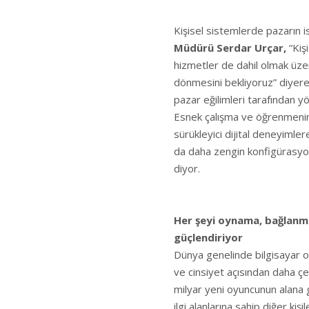
Kişisel sistemlerde pazarın i
Müdürü Serdar Urçar,
“Kiş
hizmetler de dahil olmak üz
dönmesini bekliyoruz” diyerek
pazar eğilimleri tarafından y
Esnek çalışma ve öğrenmenin 
sürükleyici dijital deneyimle
da daha zengin konfigürasyonl
diyor.
Her şeyi oynama, bağlanm
güçlendiriyor
Dünya genelinde bilgisayar oy
ve cinsiyet açısından daha çe
milyar yeni oyuncunun alana 
ilgi alanlarına sahip diğer kiş