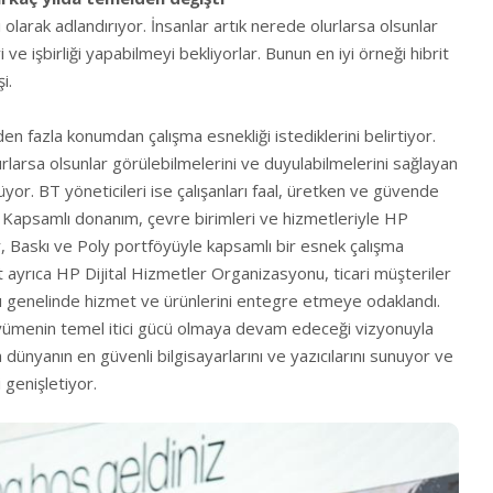
 olarak adlandırıyor. İnsanlar artık nerede olurlarsa olsunlar
ve işbirliği yapabilmeyi bekliyorlar. Bunun en iyi örneği hibrit
i.
irden fazla konumdan çalışma esnekliği istediklerini belirtiyor.
larsa olsunlar görülebilmelerini ve duyulabilmelerini sağlayan
ylüyor. BT yöneticileri ise çalışanları faal, üretken ve güvende
 Kapsamlı donanım, çevre birimleri ve hizmetleriyle HP
ler, Baskı ve Poly portföyüyle kapsamlı bir esnek çalışma
t ayrıca HP Dijital Hizmetler Organizasyonu, ticari müşteriler
skı genelinde hizmet ve ürünlerini entegre etmeye odaklandı.
üyümenin temel itici gücü olmaya devam edeceği vizyonuyla
dünyanın en güvenli bilgisayarlarını ve yazıcılarını sunuyor ve
 genişletiyor.