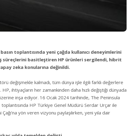
basın toplantısında yeni çağda kullanıcı deneyimlerini
 süreçlerini basitleştiren HP ürünleri sergilendi, hibrit
apay zeka konularına değinildi.
rü değişmekle kalmadı, tüm dünya işle ilgili farklı değerlere
i. HP, ihtiyaçların her zamankinden daha hızlı değiştiği dünyada
l üzerine inşa ediyor. 16 Ocak 2024 tarihinde, The Peninsula
n toplantısında HP Türkiye Genel Müdürü Serdar Urçar ile
i Çağı’na yön veren vizyonu paylaşılırken, yeni yıla dair
irkaç yılda temelden değişti