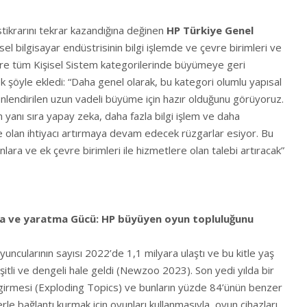
stikrarını tekrar kazandığına değinen
HP Türkiye Genel
isel bilgisayar endüstrisinin bilgi işlemde ve çevre birimleri ve
ere tüm Kişisel Sistem kategorilerinde büyümeye geri
 şöyle ekledi: “Daha genel olarak, bu kategori olumlu yapısal
önlendirilen uzun vadeli büyüme için hazır olduğunu görüyoruz.
yanı sıra yapay zeka, daha fazla bilgi işlem ve daha
re olan ihtiyacı artırmaya devam edecek rüzgarlar esiyor. Bu
ara ve ek çevre birimleri ile hizmetlere olan talebi artıracak”
a ve yaratma Gücü: HP büyüyen oyun topluluğunu
uncularının sayısı 2022’de 1,1 milyara ulaştı ve bu kitle yaş
şitli ve dengeli hale geldi (Newzoo 2023). Son yedi yılda bir
girmesi (Exploding Topics) ve bunların yüzde 84’ünün benzer
ilerle bağlantı kurmak için oyunları kullanmasıyla, oyun cihazları