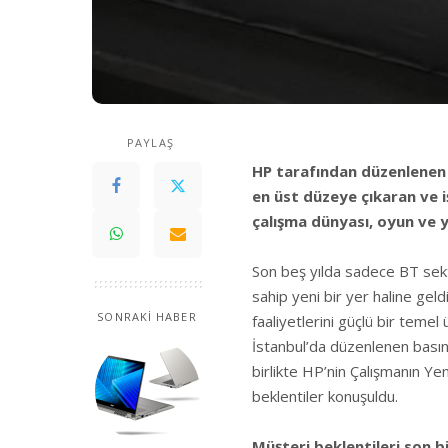
PAYLAŞ
HP tarafından düzenlenen 
en üst düzeye çıkaran ve iş
çalışma dünyası, oyun ve y
Son beş yılda sadece BT sektö
sahip yeni bir yer haline geld
SONRAKİ HABER
faaliyetlerini güçlü bir teme
İstanbul’da düzenlenen bası
birlikte HP’nin Çalışmanın Yen
beklentiler konuşuldu.
Müşteri beklentileri son b