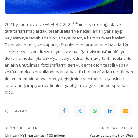
TM
2021 yılında vivo, UEFA EURO 2020
’nin resmi ortağı olarak
taraftarları maçlardaki tezahüratları ve neşeli anları yakalayıp
paylaşmaya teşvik eden bir sosyal medya kampanyası başlattı.
Turnuvanın açılış ve kapanış törenlerinde taraftarların hazırladığı
içeriklere yer verildi. vivo ayrıca Avrupa Şampiyonası’nın 60. yıl
dönümü nedeniyle UEFA’ya hediye edilen turnuva tarihindeki ünlü
anların unutulmaz fotoğraflarını geri yüklemek için tescilli yapay
zekâ teknolojisini kullandı. Marka bazı futbol taraftarları tarafından
düzenlenen bir sosyal medya girişimine yanıt olarak şanslı bir
taraftarın şampiyonluk finaline yaptığı rüya gezisine de sponsor
oldu.
PAYLAŞ
ÖNCEKI HABER
NEXT ARTICLE
İşini tanı KYB harcaması 700 milyon
Yapay zeka şirketleri Web