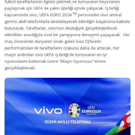
futbol taraftarlarının ilgisini çekmek ve turnuvanın heyecanını
paylaşmak için UEFA ile yakın işbirliği içinde çalışacak. İş birliği
TM
kapsamında vivo, UEFA EURO 2024
personelini vivo amiral
gemisi akıllı telefonlarla destekleyerek etkinliğin başarısına katkıda
bulunacak. Taraftarlar, vivo’nun desteğiyle gerçekleştirilecek
etkinlikler aracılığıyla özel bir şampiyona deneyimi yaşayacak. Her
maç öncesinde dünyanın önde gelen bazı DJ’lerinin
performansları ile taraftarların coşkusu daha da artacak, her
maçın ardından vivo UEFA iş birliği ile turnuvanın en iyi
oyuncularını kutlamak üzere “Maçın Oyuncusu” töreni
gerçekleştirecek.