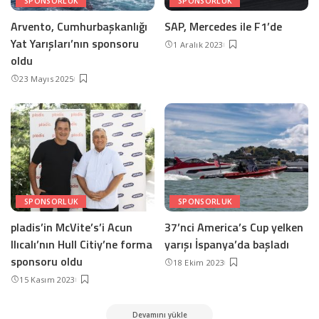
SPONSORLUK
SPONSORLUK
Arvento, Cumhurbaşkanlığı
SAP, Mercedes ile F1’de
Yat Yarışları’nın sponsoru
1 Aralık 2023
oldu
23 Mayıs 2025
SPONSORLUK
SPONSORLUK
pladis’in McVite’s’i Acun
37’nci America’s Cup yelken
Ilıcalı’nın Hull Citiy’ne forma
yarışı İspanya’da başladı
sponsoru oldu
18 Ekim 2023
15 Kasım 2023
Devamını yükle