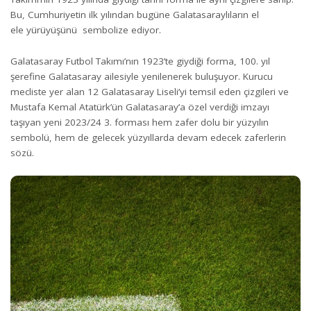
Bu, Cumhuriyetin ilk yılından bugüne Galatasaraylıların el
ele yürüyüşünü sembolize ediyor.
Galatasaray Futbol Takımı’nın 1923’te giydiği forma, 100. yıl
şerefine Galatasaray ailesiyle yenilenerek buluşuyor. Kurucu
mecliste yer alan 12 Galatasaray Liseli’yi temsil eden çizgileri ve
Mustafa Kemal Atatürk’ün Galatasaray’a özel verdiği imzayı
taşıyan yeni 2023/24 3. forması hem zafer dolu bir yüzyılın
sembolü, hem de gelecek yüzyıllarda devam edecek zaferlerin
sözü.