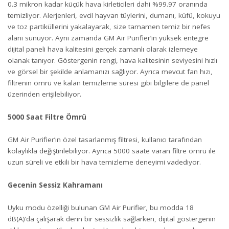
0.3 mikron kadar küçük hava kirleticileri dahi %99.97 oranında
temizliyor. Alerjenleri, evcil hayvan tüylerini, dumanı, küfü, kokuyu
ve toz partiküllerini yakalayarak, size tamamen temiz bir nefes
alanı sunuyor. Aynı zamanda GM Air Purifier’ın yüksek entegre
dijital paneli hava kalitesini gerçek zamanlı olarak izlemeye
olanak tanıyor. Göstergenin rengi, hava kalitesinin seviyesini hızlı
ve görsel bir şekilde anlamanızı sağlıyor. Ayrıca mevcut fan hızı,
filtrenin ömrü ve kalan temizleme süresi gibi bilgilere de panel
üzerinden erişilebiliyor.
5000 Saat Filtre Ömrü
GM Air Purifier’ın özel tasarlanmış filtresi, kullanıcı tarafından
kolaylıkla değiştirilebiliyor. Ayrıca 5000 saate varan filtre ömrü ile
uzun süreli ve etkili bir hava temizleme deneyimi vadediyor.
Gecenin Sessiz Kahramanı
Uyku modu özelliği bulunan GM Air Purifier, bu modda 18
dB(A)’da çalışarak derin bir sessizlik sağlarken, dijital göstergenin