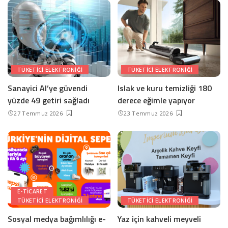
TÜKETICI ELEKTRONIĞI
TÜKETICI ELEKTRONIĞI
Sanayici AI’ye güvendi
Islak ve kuru temizliği 180
yüzde 49 getiri sağladı
derece eğimle yapıyor
27 Temmuz 2026
23 Temmuz 2026
E-TICARET
TÜKETICI ELEKTRONIĞI
TÜKETICI ELEKTRONIĞI
Sosyal medya bağımlılığı e-
Yaz için kahveli meyveli