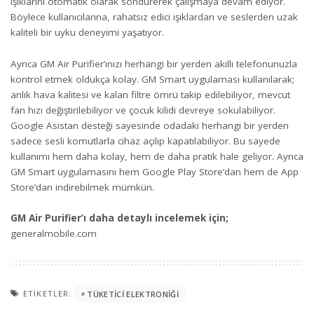
ışıklarını otomatik olarak söndürerek çalışmaya devam ediyor.
Böylece kullanıcılarına, rahatsız edici ışıklardan ve seslerden uzak
kaliteli bir uyku deneyimi yaşatıyor.
Ayrıca GM Air Purifier’ınızı herhangi bir yerden akıllı telefonunuzla
kontrol etmek oldukça kolay. GM Smart uygulaması kullanılarak;
anlık hava kalitesi ve kalan filtre ömrü takip edilebiliyor, mevcut
fan hızı değiştirilebiliyor ve çocuk kilidi devreye sokulabiliyor.
Google Asistan desteği sayesinde odadaki herhangi bir yerden
sadece sesli komutlarla cihaz açılıp kapatılabiliyor. Bu sayede
kullanımı hem daha kolay, hem de daha pratik hale geliyor. Ayrıca
GM Smart uygulamasını hem Google Play Store’dan hem de App
Store’dan indirebilmek mümkün.
GM Air Purifier’ı daha detaylı incelemek için;
generalmobile.com
ETIKETLER:
TÜKETICI ELEKTRONIĞI