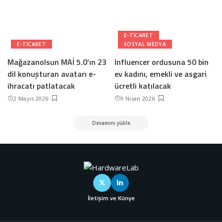
E-TICARET
E-TICARET
SOSYAL MEDYA
Mağazanolsun MAİ 5.0’ın 23
Influencer ordusuna 50 bin
dil konuşturan avatarı e-
ev kadını, emekli ve asgari
ihracatı patlatacak
ücretli katılacak
2 Mayıs 2026
9 Nisan 2026
Devamını yükle
İletişim ve Künye