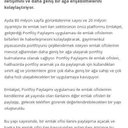
iletişimini ve daha geniş bir ağa erişebilmelerini
kolaylaştırıyor.
Ayda 80 milyon sayfa görüntülenme sayısı ve 20 milyon
ziyaretçisi ile emlak seri ilan sektörünün öncü platformu Emlakjet,
geliştirdiği Portföy Paylaşımı uygulaması ile emlak ofislerinin
birbirleri ile haberleşmesini kolaylaştırarak, gayrimenkul
piyasasında portföyünü çeşitlendirmek isteyen emlak ofislerinin
mevcut ağlarından daha geniş bir ağa ulaşarak portföy
bulmalarına olanak sağlıyor. Portföy Paylaşımı ile emlak ofisleri,
halihazırda portföy aramak ya da paylaşmak için kullandıkları
sınırlı ağ ve yöntemlere göre çok daha geniş bir ağa sahip ve çok
daha hızlı ulaşabilecekleri bir uygulamaya kavuşuyor.
Emlakjet, Portföy Paylaşımı uygulaması ile emlak ofislerinin
kendilerine ait yayında olan ilanlarını diğer emlak ofisleri ile
paylaşıp, gelecek teklifleri görerek değerlendirebilecekleri bir yapı
oluşturuldu.
Bu yapı sayesinde, bir emlak ofisi ilanını paylaşıma açacak ve
başka bir emlak ofisi ilan havuzundan açılan ilanı görünce bu