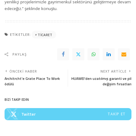
yenilikçi projelerimizle gayrimenkul sektörünü geliştirmeye devam
edeceğiz.’’ şeklinde konuştu.
ETIKETLER:
TICARET
PAYLAŞ
ÖNCEKI HABER
NEXT ARTICLE
Architrcht’e Grate Place To Work
HUAWEI’den uzatılmış garanti ve pil
ödülü
değişim fırsatları
BİZİ TAKİP EDİN
Twitter
TAKIP ET