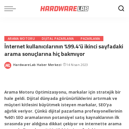
ARAMA MOTORU
DIJITAL PAZARLAMA
PAZARLAMA
İnternet kullanıcılarının %99.4’ü ikinci sayfadaki
arama sonuçlarına hiç bakmıyor
HardwareLab Haber Merkezi
14 Nisan 2023
Posted
by
Arama Motoru Optimizasyonu, markalar için stratejik bir
hale geldi. Dijital dünyada görünürlüklerini artırmak ve
müşteri kitlesini büyütmek isteyen markalar, SEO’ya
ağırlık veriyor. Çünkü dijital pazarlama profesyonellerinin
%60’ı SEO aramalarının potansiyel satış kaynaklarının ilk
sırasında yer aldığına dikkat çekiyor ve internette arama