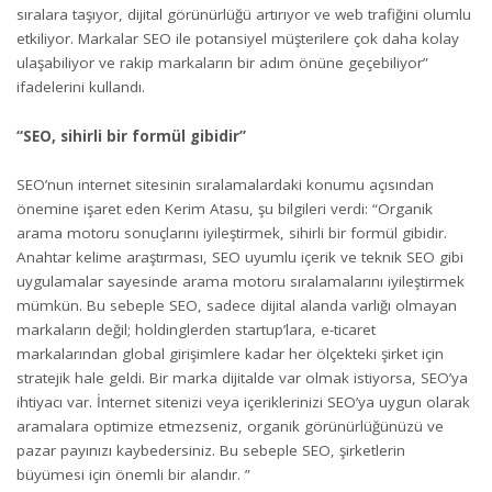
sıralara taşıyor, dijital görünürlüğü artırıyor ve web trafiğini olumlu
etkiliyor. Markalar SEO ile potansiyel müşterilere çok daha kolay
ulaşabiliyor ve rakip markaların bir adım önüne geçebiliyor”
ifadelerini kullandı.
“SEO, sihirli bir formül gibidir”
SEO’nun internet sitesinin sıralamalardaki konumu açısından
önemine işaret eden Kerim Atasu, şu bilgileri verdi: “Organik
arama motoru sonuçlarını iyileştirmek, sihirli bir formül gibidir.
Anahtar kelime araştırması, SEO uyumlu içerik ve teknik SEO gibi
uygulamalar sayesinde arama motoru sıralamalarını iyileştirmek
mümkün. Bu sebeple SEO, sadece dijital alanda varlığı olmayan
markaların değil; holdinglerden startup’lara, e-ticaret
markalarından global girişimlere kadar her ölçekteki şirket için
stratejik hale geldi. Bir marka dijitalde var olmak istiyorsa, SEO’ya
ihtiyacı var. İnternet sitenizi veya içeriklerinizi SEO’ya uygun olarak
aramalara optimize etmezseniz, organik görünürlüğünüzü ve
pazar payınızı kaybedersiniz. Bu sebeple SEO, şirketlerin
büyümesi için önemli bir alandır. ”