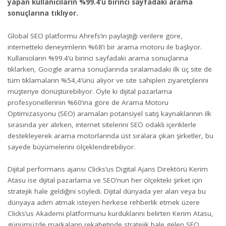
yapan kullanıcıların %99.4’ü birinci sayfadaki arama
sonuçlarına tıklıyor.
Global SEO platformu Ahrefs’in paylaştığı verilere göre,
internetteki deneyimlerin %68’i bir arama motoru ile başlıyor.
Kullanıcıların %99.4’ü birinci sayfadaki arama sonuçlarına
tıklarken, Google arama sonuçlarında sıralamadaki ilk üç site de
tüm tıklamaların %54,4’ünü alıyor ve site sahipleri ziyaretçilerini
müşteriye dönüştürebiliyor. Öyle ki dijital pazarlama
profesyonellerinin %60’ına göre de Arama Motoru
Optimizasyonu (SEO) aramaları potansiyel satış kaynaklarının ilk
sırasında yer alırken, internet sitelerini SEO odaklı içeriklerle
destekleyerek arama motorlarında üst sıralara çıkan şirketler, bu
sayede büyümelerini ölçeklendirebiliyor.
Dijital performans ajansı Clicks’us Digital Ajans Direktörü Kerim
Atasu ise dijital pazarlama ve SEO’nun her ölçekteki şirket için
stratejik hale geldiğini söyledi. Dijital dünyada yer alan veya bu
dünyaya adım atmak isteyen herkese rehberlik etmek üzere
Clicks’us Akademi platformunu kurduklarını belirten Kerim Atasu,
günümüzde markaların rekabetinde stratejik hale gelen SEO