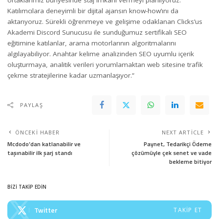
ortaklarımız bünyesinde staj imkanı vermeyi planlıyoruz.
Katılımcılara deneyimli bir dijital ajansın know-how’ını da
aktarıyoruz. Sürekli öğrenmeye ve gelişime odaklanan Clicks’us
Akademi Discord Sunucusu ile sunduğumuz sertifikalı SEO
eğitimine katılanlar, arama motorlarının algoritmalarını
algılayabiliyor. Anahtar kelime analizinden SEO uyumlu içerik
oluşturmaya, analitik verileri yorumlamaktan web sitesine trafik
çekme stratejilerine kadar uzmanlaşıyor.”
PAYLAŞ
ÖNCEKI HABER
NEXT ARTICLE
Mcdodo’dan katlanabilir ve
Paynet, Tedarikçi Ödeme
taşınabilir ilk şarj standı
çözümüyle çek senet ve vade
bekleme bitiyor
BİZİ TAKİP EDİN
Twitter
TAKIP ET