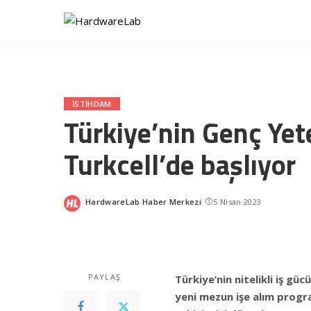
ISTIHDAM
Türkiye’nin Genç Yet
Turkcell’de başlıyor
HardwareLab Haber Merkezi
5 Nisan 2023
Posted
by
PAYLAŞ
Türkiye’nin nitelikli iş g
yeni mezun işe alım progr