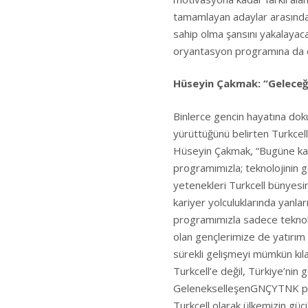
tamamlayan adaylar arasında
sahip olma şansını yakalayac
oryantasyon programına da da
Hüseyin Çakmak: “Geleceğ
Binlerce gencin hayatına doku
yürüttüğünü belirten Turkcel
Hüseyin Çakmak, “Bugüne kad
programımızla; teknolojinin 
yetenekleri Turkcell bünyesi
kariyer yolculuklarında yanl
programımızla sadece teknolo
olan gençlerimize de yatırım 
sürekli gelişmeyi mümkün kıl
Turkcell’e değil, Türkiye’nin 
GelenekselleşenGNÇYTNK prog
Turkcell olarak ülkemizin güc