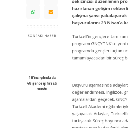
sekizincisi düzenlenen pr
hazırlanan gelişim rehberl
çalışma şansı yakalayarak i
başvurularını 23 Nisan’a k
Turkcell’in gençlere tam zama
SONRAKİ HABER
programı GNÇYTNK’te yeni dö
programda gençleri uçtan uc
tamamlayacakları bir süreç be
18’inci yılında da
48 gence iş fırsatı
Başvuru aşamasında adaylar;
sundu
değerlendirmesi, İngilizce, gr
aşamalardan geçecek. GNÇYT
Turkcell Akademi eğitimleriyl
yaşayacak. Adaylar, Turkcell’i
tartışacak. Süreç boyunca aday
motivasyona kadar farklı alan