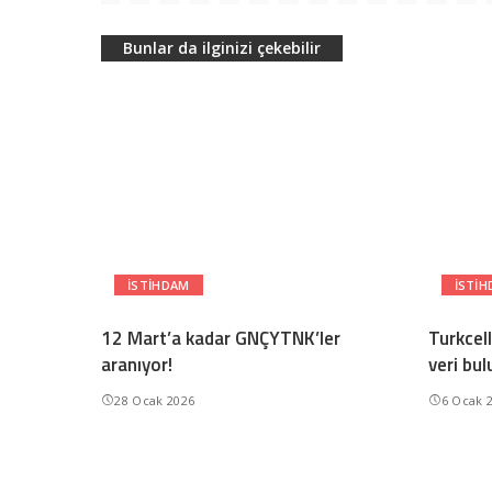
Bunlar da ilginizi çekebilir
ISTIHDAM
ISTI
12 Mart’a kadar GNÇYTNK’ler
Turkcell
aranıyor!
veri bu
28 Ocak 2026
6 Ocak 