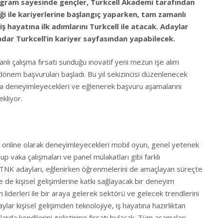
ogram sayesinde gençler, Turkcell Akademi tarafından
iği ile kariyerlerine başlangıç yaparken, tam zamanlı
ş hayatına ilk adımlarını Turkcell ile atacak. Adaylar
adar Turkcell’in kariyer sayfasından yapabilecek.
nlı çalışma fırsatı sunduğu inovatif yeni mezun işe alım
nem başvuruları başladı. Bu yıl sekizincisi düzenlenecek
a deneyimleyecekleri ve eğlenerek başvuru aşamalarını
kliyor.
 online olarak deneyimleyecekleri mobil oyun, genel yetenek
up vaka çalışmaları ve panel mülakatları gibi farklı
NK adayları, eğlenirken öğrenmelerini de amaçlayan süreçte
e de kişisel gelişimlerine katkı sağlayacak bir deneyim
n liderleri ile bir araya gelerek sektörü ve gelecek trendlerini
lar kişisel gelişimden teknolojiye, iş hayatına hazırlıktan
larda kendilerini geliştirme fırsatı bulacak. Tüm aşamaları