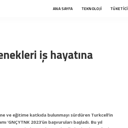
ANA SAYFA
TEKNOLOJİ
TÜKETİCİ
enekleri iş hayatına
ücüne ve eğitime katkıda bulunmayı sürdüren Turkcell’in
amı ‘GNÇYTNK 2023’ün başvuruları başladı. Bu yıl