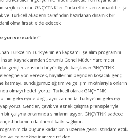
n seçilecek olan GNÇYTNK’ler Turkcell’de tam zamanlı bir işe
ak ve Turkcell Akademi tarafından hazırlanan dinamik bir
hil olma fırsatı elde edecek.
e yön verecekler”
nan Turkcell’in Türkiye’nin en kapsamlı işe alım programını
l İnsan Kaynaklarından Sorumlu Genel Müdür Yardımcısı
ar gençler arasında büyük ilgiyle karşılanan GNÇYTNK
geleceğine yön verecek, hayallerinin peşinden koşacak genç
ne katmayı, sunduğumuz eğitim ve gelişim imkânlarıyla onların
arında olmayı hedefliyoruz. Turkcell olarak GNÇYTNK
jinin geleceğine değil, aynı zamanda Türkiye’nin geleceği
yapıyoruz. Gençler, çevik ve esnek çalışma prensipleriyle
an bir çalışma ortamında sınırlarını aşıyor. GNÇYTNK sadece
genç istihdamına da önemli katkı sağlıyor.
ramımızla bugüne kadar binin üzerine genci istihdam ettik.
üne ve geleceğine inanıyoruz” dedi.