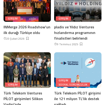
GIRIŞIM
GIRIŞIM
INMerge 2026 Roadshow’un
pladis ve Yıldız Ventures
ilk durağı Türkiye oldu
hızlandırma programının
finalistleri belirlendi
20 Şubat 2026
9 Temmuz 2025
GIRIŞIM
GIRIŞIM
SOSYAL SORUMLULUK
Türk Telekom Ventures
Türk Telekom PİLOT girişimi
PİLOT girişimleri Silikon
ile 121 milyon TL’lik destek
Vadisi’nde
sağladı