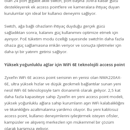
olan 24 port gigabit akıllı switch, port başına 30W’a kadar gücü
destekleyerek ek access point’lere ve kameralara ihtiyaç duyan
kurulumlar için ideal bir kullanıcı deneyimi sağlıyor.
Switch, ağa bağlı cihazların ihtiyaç duyduğu gerçek gücü
sağladıktan sonra, kalanını güç kullanımını optimize etmek için
ayırıyor. PoE tüketim modu özelliği sayesinde switch’in daha fazla
cihaza güç sağlamasına imkân veriyor ve sonuçta işletmeler için
daha iyi bir yatırım getirisi sağlıyor.
Yüksek yoğunluklu ağlar için WiFi 6E teknolojili access point
Zyxel’in WiFi 6E access point serisinin en yenisi olan NWA220AX-
6E, ultra yüksek hızlar ve düşük gecikmeli bağlantılar sunan yeni
nesil WiFi 6E teknolojisiyle tam donanımlı olarak geliyor. 2,5 kat
daha fazla kapasiteye sahip Zyxel’in en yeni access point modeli,
yüksek yoğunluklu ağlara sahip kurumların aşırı WiFi kalabalıklığını
ve tıkanıklığını azaltmalarına yardımcı oluyor. Bu yeni kablosuz
access point, kullanıcı deneyimlerini iyileştirmek isteyen ofisler,
kampüsler ve alışveriş merkezleri için mükemmel bir çözüm
olarak karşımıza geliyor.