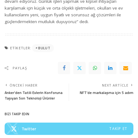
devam ediyoruz. Günlük işleri yapmak ve kişisel ihtiyaçları
karşılamak için küçük ve orta ölçekli işletmeleri, okulları ve ev
kullanıcılarını yeni, uygun fiyatlı ve sorunsuz ağ çözümleri ile
güçlendirmekten mutluluk duyuyoruz” dedi.
ETIKETLER:
BULUT
PAYLAŞ
ÖNCEKI HABER
NEXT ARTICLE
Anker’den Tatili Evlerin Konforuna
NFT’de markalaşma için 5 adım
Taşıyan Son Teknoloji Ürünler
BİZİ TAKİP EDİN
Twitter
TAKIP ET