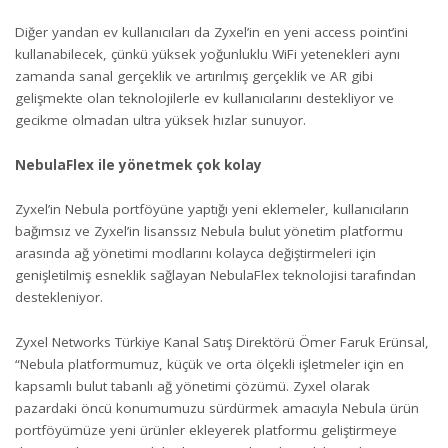
Diğer yandan ev kullanıcıları da Zyxel’in en yeni access point’ini
kullanabilecek, çünkü yüksek yoğunluklu WiFi yetenekleri aynı
zamanda sanal gerçeklik ve artırılmış gerçeklik ve AR gibi
gelişmekte olan teknolojilerle ev kullanıcılarını destekliyor ve
gecikme olmadan ultra yüksek hızlar sunuyor.
NebulaFlex ile yönetmek çok kolay
Zyxel’in Nebula portföyüne yaptığı yeni eklemeler, kullanıcıların
bağımsız ve Zyxel’in lisanssız Nebula bulut yönetim platformu
arasında ağ yönetimi modlarını kolayca değiştirmeleri için
genişletilmiş esneklik sağlayan NebulaFlex teknolojisi tarafından
destekleniyor.
Zyxel Networks Türkiye Kanal Satış Direktörü Ömer Faruk Erünsal,
“Nebula platformumuz, küçük ve orta ölçekli işletmeler için en
kapsamlı bulut tabanlı ağ yönetimi çözümü. Zyxel olarak
pazardaki öncü konumumuzu sürdürmek amacıyla Nebula ürün
portföyümüze yeni ürünler ekleyerek platformu geliştirmeye