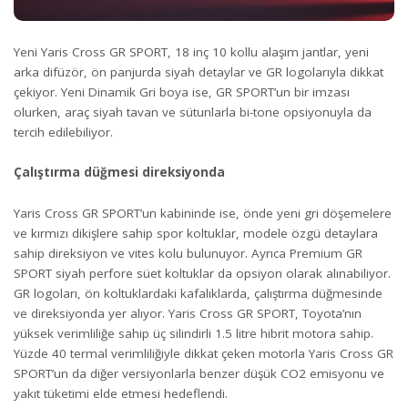
Yeni Yaris Cross GR SPORT, 18 inç 10 kollu alaşım jantlar, yeni
arka difüzör, ön panjurda siyah detaylar ve GR logolarıyla dikkat
çekiyor. Yeni Dinamik Gri boya ise, GR SPORT’un bir imzası
olurken, araç siyah tavan ve sütunlarla bi-tone opsiyonuyla da
tercih edilebiliyor.
Çalıştırma düğmesi direksiyonda
Yaris Cross GR SPORT’un kabininde ise, önde yeni gri döşemelere
ve kırmızı dikişlere sahip spor koltuklar, modele özgü detaylara
sahip direksiyon ve vites kolu bulunuyor. Ayrıca Premium GR
SPORT siyah perfore süet koltuklar da opsiyon olarak alınabiliyor.
GR logoları, ön koltuklardaki kafalıklarda, çalıştırma düğmesinde
ve direksiyonda yer alıyor. Yaris Cross GR SPORT, Toyota’nın
yüksek verimliliğe sahip üç silindirli 1.5 litre hibrit motora sahip.
Yüzde 40 termal verimliliğiyle dikkat çeken motorla Yaris Cross GR
SPORT’un da diğer versiyonlarla benzer düşük CO2 emisyonu ve
yakıt tüketimi elde etmesi hedeflendi.