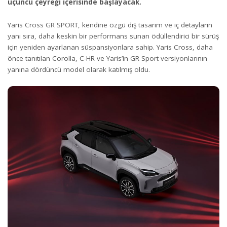
üçüncü çeyreği içerisinde başlayacak.
Yaris Cross GR SPORT, kendine özgü dış tasarım ve iç detayların
yanı sıra, daha keskin bir performans sunan ödüllendirici bir sürüş
için yeniden ayarlanan süspansiyonlara sahip. Yaris Cross, daha
önce tanıtılan Corolla, C-HR ve Yaris’in GR Sport versiyonlarının
yanına dördüncü model olarak katılmış oldu.