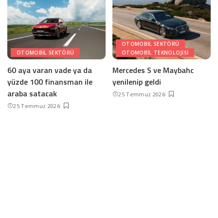
OTOMOBIL SEKTÖRÜ
OTOMOBIL SEKTÖRÜ
OTOMOBIL TEKNOLOJISI
60 aya varan vade ya da
Mercedes S ve Maybahc
yüzde 100 finansman ile
yenilenip geldi
araba satacak
25 Temmuz 2026
25 Temmuz 2026
Devamını yükle
İletişim ve Künye