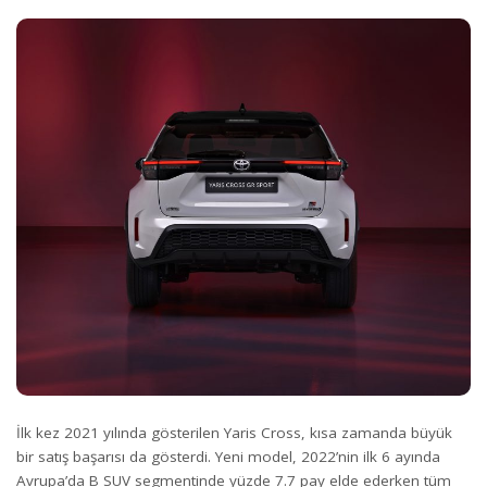
İlk kez 2021 yılında gösterilen Yaris Cross, kısa zamanda büyük
bir satış başarısı da gösterdi. Yeni model, 2022’nin ilk 6 ayında
Avrupa’da B SUV segmentinde yüzde 7.7 pay elde ederken tüm