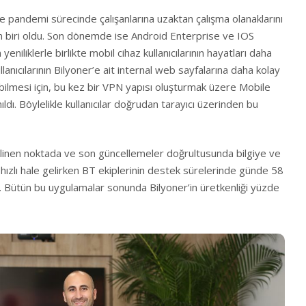
e pandemi sürecinde çalışanlarına uzaktan çalışma olanaklarını
den biri oldu. Son dönemde ise Android Enterprise ve IOS
eniliklerle birlikte mobil cihaz kullanıcılarının hayatları daha
llanıcılarının Bilyoner’e ait internal web sayfalarına daha kolay
şebilmesi için, bu kez bir VPN yapısı oluşturmak üzere Mobile
ldı. Böylelikle kullanıcılar doğrudan tarayıcı üzerinden bu
linen noktada ve son güncellemeler doğrultusunda bilgiye ve
hızlı hale gelirken BT ekiplerinin destek sürelerinde günde 58
dı. Bütün bu uygulamalar sonunda Bilyoner’in üretkenliği yüzde