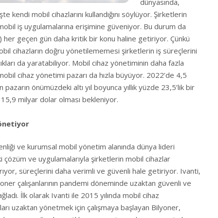
dünyasında,
işte kendi mobil cihazlarını kullandığını söylüyor. Şirketlerin
 mobil iş uygulamalarına erişimine güveniyor. Bu durum da
her geçen gün daha kritik bir konu haline getiriyor. Çünkü
 mobil cihazların doğru yönetilememesi şirketlerin iş süreçlerini
kları da yaratabiliyor. Mobil cihaz yönetiminin daha fazla
bil cihaz yönetimi pazarı da hızla büyüyor. 2022’de 4,5
 pazarın önümüzdeki altı yıl boyunca yıllık yüzde 23,5’lik bir
15,9 milyar dolar olması bekleniyor.
önetiyor
enliği ve kurumsal mobil yönetim alanında dünya lideri
i çözüm ve uygulamalarıyla şirketlerin mobil cihazlar
rıyor, süreçlerini daha verimli ve güvenli hale getiriyor. Ivanti,
yoner çalışanlarının pandemi döneminde uzaktan güvenli ve
ağladı. İlk olarak Ivanti ile 2015 yılında mobil cihaz
ları uzaktan yönetmek için çalışmaya başlayan Bilyoner,