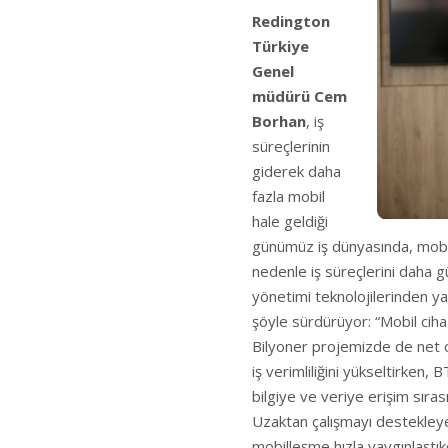
Redington
Türkiye
Genel
müdürü Cem
Borhan
, iş
süreçlerinin
giderek daha
fazla mobil
hale geldiği
günümüz iş dünyasında, mobil 
nedenle iş süreçlerini daha gü
yönetimi teknolojilerinden ya
şöyle sürdürüyor: “Mobil cihaz
Bilyoner projemizde de net 
iş verimliliğini yükseltirken, 
bilgiye ve veriye erişim sıras
Uzaktan çalışmayı destekleyen
mobilleşme hızla yaygınlaştık