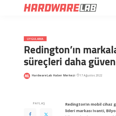
UYGULAMA
Redington’ın markala
süreçleri daha güven
HardwareLab Haber Merkezi
17 Ağustos 2022
Posted
by
PAYLAŞ
Redington’ın mobil cihaz 
lideri markası Ivanti, Bilyo