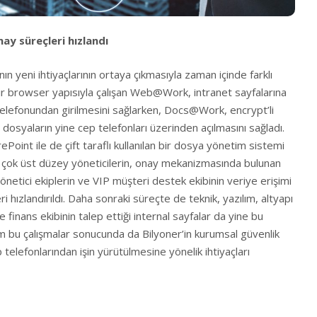
nay süreçleri hızlandı
rının yeni ihtiyaçlarının ortaya çıkmasıyla zaman içinde farklı
ir browser yapısıyla çalışan Web@Work, intranet sayfalarına
elefonundan girilmesini sağlarken, Docs@Work, encrypt’li
dosyaların yine cep telefonları üzerinden açılmasını sağladı.
oint ile de çift taraflı kullanılan bir dosya yönetim sistemi
çok üst düzey yöneticilerin, onay mekanizmasında bulunan
yönetici ekiplerin ve VIP müşteri destek ekibinin veriye erişimi
ri hızlandırıldı. Daha sonraki süreçte de teknik, yazılım, altyapı
ve finans ekibinin talep ettiği internal sayfalar da yine bu
 bu çalışmalar sonucunda da Bilyoner’in kurumsal güvenlik
cep telefonlarından işin yürütülmesine yönelik ihtiyaçları