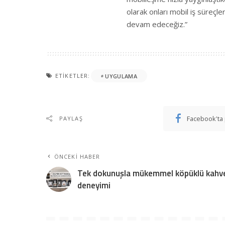
olarak onları mobil iş süreç
devam edeceğiz.”
ETIKETLER:
UYGULAMA
Facebook'ta 
PAYLAŞ
ÖNCEKI HABER
Tek dokunuşla mükemmel köpüklü kahv
deneyimi