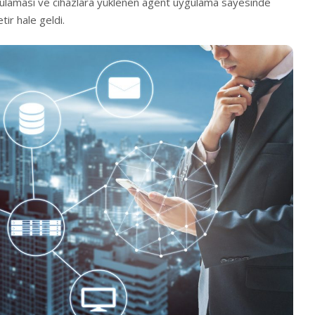
ulaması ve cihazlara yüklenen agent uygulama sayesinde
tir hale geldi.