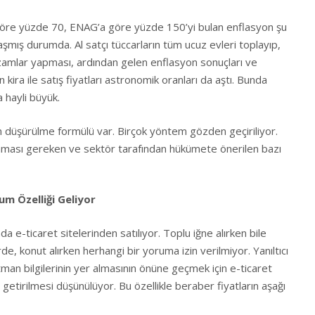
öre yüzde 70, ENAG’a göre yüzde 150’yi bulan enflasyon şu
şmış durumda. Al satçı tüccarların tüm ucuz evleri toplayıp,
zamlar yapması, ardından gelen enflasyon sonuçları ve
 kira ile satış fiyatları astronomik oranları da aştı. Bunda
a hayli büyük.
n düşürülme formülü var. Birçok yöntem gözden geçiriliyor.
lınması gereken ve sektör tarafından hükümete önerilen bazı
um Özelliği Geliyor
a e-ticaret sitelerinden satılıyor. Toplu iğne alırken bile
de, konut alırken herhangi bir yoruma izin verilmiyor. Yanıltıcı
man bilgilerinin yer almasının önüne geçmek için e-ticaret
ı getirilmesi düşünülüyor. Bu özellikle beraber fiyatların aşağı