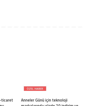
ÖZEL HABER
ticaret
Anneler Günü için teknoloji
onu
markalarında yüzde 70 indirim ve