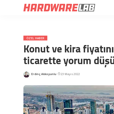
ÖZEL HABER
Konut ve kira fiyatın
ticarette yorum düş
Erdinç Akkoyunlu
23 Mayıs 2022
Posted
by