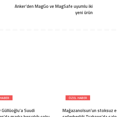
Anker’den MagGo ve MagSafe uyumlu iki
yeni ürün
 HABER
ÖZEL HABER
 Güllüoğlu’a Suudi
Mağazanolsun’un stoksuz e-
n’da marka hırsızlığı şoku
seferberliği Trabzon’da sal