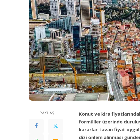
PAYLAŞ
Konut ve kira fiyatlarındak
formüller üzerinde duruluy
kararlar tavan fiyat uygu
dizi önlem alınması günd