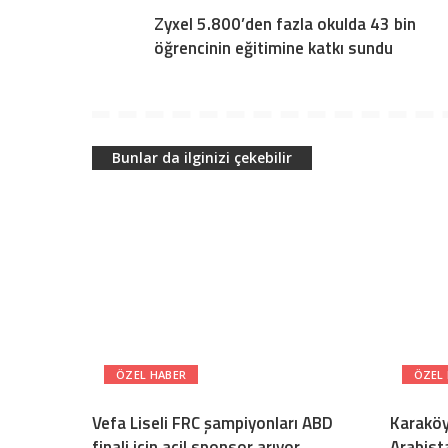
Zyxel 5.800’den fazla okulda 43 bin
öğrencinin eğitimine katkı sundu
Bunlar da ilginizi çekebilir
ÖZEL HABER
ÖZEL
Vefa Liseli FRC şampiyonları ABD
Karaköy
finali için acil sponsor arıyor
Arabista