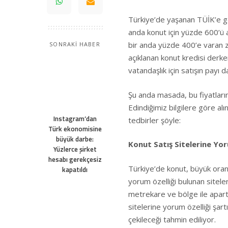
Türkiye’de yaşanan TÜİK’e g
anda konut için yüzde 600’ü a
bir anda yüzde 400’e varan 
SONRAKİ HABER
açıklanan konut kredisi derken
vatandaşlık için satışın payı d
Şu anda masada, bu fiyatları
Edindiğimiz bilgilere göre a
Instagram’dan
tedbirler şöyle:
Türk ekonomisine
büyük darbe:
Konut Satış Sitelerine Yor
Yüzlerce şirket
hesabı gerekçesiz
Türkiye’de konut, büyük orand
kapatıldı
yorum özelliği bulunan siteler
metrekare ve bölge ile apart
sitelerine yorum özelliği şart
çekileceği tahmin ediliyor.