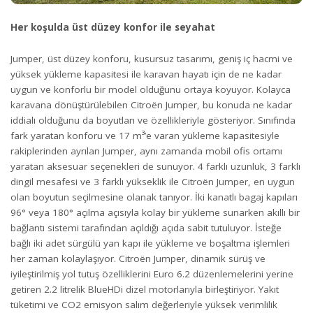
Her koşulda üst düzey konfor ile seyahat
Jumper, üst düzey konforu, kusursuz tasarımı, geniş iç hacmi ve
yüksek yükleme kapasitesi ile karavan hayatı için de ne kadar
uygun ve konforlu bir model olduğunu ortaya koyuyor. Kolayca
karavana dönüştürülebilen Citroën Jumper, bu konuda ne kadar
iddialı olduğunu da boyutları ve özellikleriyle gösteriyor. Sınıfında
fark yaratan konforu ve 17 m³’e varan yükleme kapasitesiyle
rakiplerinden ayrılan Jumper, aynı zamanda mobil ofis ortamı
yaratan aksesuar seçenekleri de sunuyor. 4 farklı uzunluk, 3 farklı
dingil mesafesi ve 3 farklı yükseklik ile Citroën Jumper, en uygun
olan boyutun seçilmesine olanak tanıyor. İki kanatlı bagaj kapıları
96° veya 180° açılma açısıyla kolay bir yükleme sunarken akıllı bir
bağlantı sistemi tarafından açıldığı açıda sabit tutuluyor. İsteğe
bağlı iki adet sürgülü yan kapı ile yükleme ve boşaltma işlemleri
her zaman kolaylaşıyor. Citroën Jumper, dinamik sürüş ve
iyileştirilmiş yol tutuş özelliklerini Euro 6.2 düzenlemelerini yerine
getiren 2.2 litrelik BlueHDi dizel motorlarıyla birleştiriyor. Yakıt
tüketimi ve CO2 emisyon salım değerleriyle yüksek verimlilik