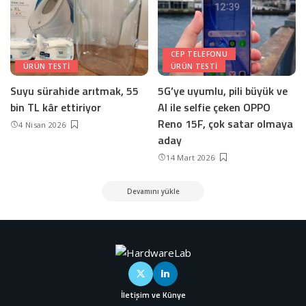
CEP TELEFONU
ÜRÜN TESTI
ÜRÜN TESTI
Suyu sürahide arıtmak, 55
5G’ye uyumlu, pili büyük ve
bin TL kâr ettiriyor
AI ile selfie çeken OPPO
Reno 15F, çok satar olmaya
4 Nisan 2026
aday
14 Mart 2026
Devamını yükle
İletişim ve Künye