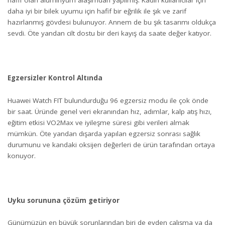
hafif olan alüminyum alaşımdan yapılmış. Kadın kullanıcılar için
daha iyi bir bilek uyumu için hafif bir eğrilik ile şık ve zarif
hazırlanmış gövdesi bulunuyor. Annem de bu şık tasarımı oldukça
sevdi. Öte yandan cilt dostu bir deri kayış da saate değer katıyor.
Egzersizler Kontrol Altında
Huawei Watch FIT bulundurduğu 96 egzersiz modu ile çok önde
bir saat. Üründe genel veri ekranından hız, adımlar, kalp atış hızı,
eğitim etkisi VO2Max ve iyileşme süresi gibi verileri almak
mümkün. Öte yandan dışarda yapılan egzersiz sonrası sağlık
durumunu ve kandaki oksijen değerleri de ürün tarafından ortaya
konuyor.
Uyku sorununa çözüm getiriyor
Günümüzün en büyük sorunlarından biri de evden çalışma ya da