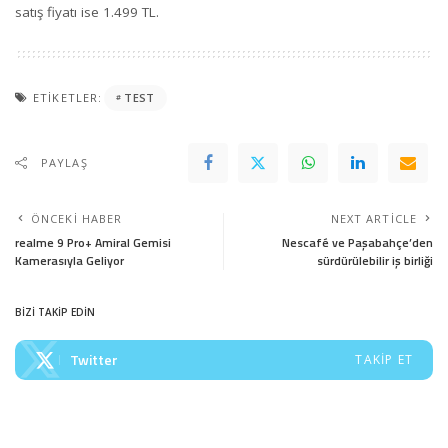
satış fiyatı ise 1.499 TL.
ETIKETLER:
TEST
PAYLAŞ
ÖNCEKI HABER
NEXT ARTICLE
realme 9 Pro+ Amiral Gemisi
Nescafé ve Paşabahçe’den
Kamerasıyla Geliyor
sürdürülebilir iş birliği
BİZİ TAKİP EDİN
Twitter
TAKIP ET