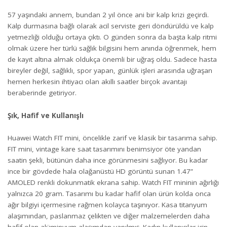
57 yaşındaki annem, bundan 2 yıl önce ani bir kalp krizi geçirdi.
Kalp durmasına bağlı olarak acil serviste geri döndürüldü ve kalp
yetmezliği olduğu ortaya çıktı. O günden sonra da başta kalp ritmi
olmak üzere her türlü sağlık bilgisini hem anında öğrenmek, hem
de kayıt altına almak oldukça önemli bir uğraş oldu. Sadece hasta
bireyler değil, sağlıklı, spor yapan, günlük işleri arasında uğraşan
hemen herkesin ihtiyacı olan akıllı saatler birçok avantajı
beraberinde getiriyor.
Şık, Hafif ve Kullanışlı
Huawei Watch FIT mini, öncelikle zarif ve klasik bir tasarıma sahip.
FIT mini, vintage kare saat tasarımını benimsiyor öte yandan
saatin şekli, bütünün daha ince görünmesini sağlıyor. Bu kadar
ince bir gövdede hala olağanüstü HD görüntü sunan 1.47”
AMOLED renkli dokunmatik ekrana sahip. Watch FIT mininin ağırlığı
yalnızca 20 gram. Tasarımı bu kadar hafif olan ürün kolda onca
ağır bilgiyi içermesine rağmen kolayca taşınıyor. Kasa titanyum
alaşımından, paslanmaz çelikten ve diğer malzemelerden daha